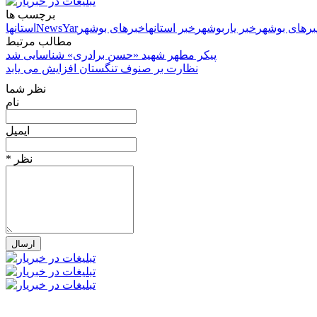
برچسب ها
برهای بوشهر
خبر یار
بوشهر
خبر استانها
خبرهای بوشهر
NewsYar
استانها
مطالب مرتبط
پیکر مطهر شهید «حسن برادری» شناسایی شد
نظارت بر صنوف تنگستان افزایش می یابد
نظر شما
نام
ایمیل
* نظر