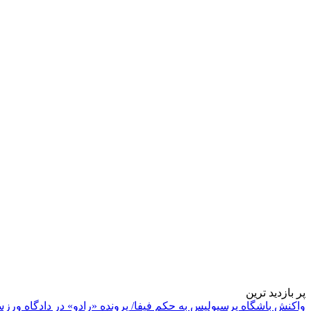
پر بازدید ترین
واکنش باشگاه پرسپولیس به حکم فیفا/ پرونده «رادو» در دادگاه ورز