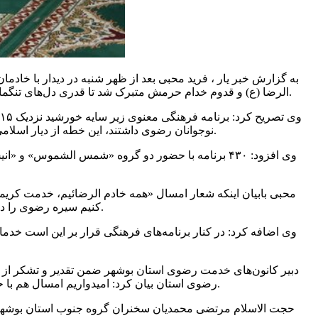
به گزارش خبر یار ، فرید محبی بعد از ظهر شنبه در دیدار با خا
خدام حرمش متبرک شد تا قدری دل‌های تنگمان آرامش گیرد و با هر بار شنیدن صلوات خاصه از صدای دلنواز خدامش، دل‌ها راهی حرم سلطان عشق شود و به پنجره فولادش گره بخورد.
الرضا
(
ع)
و
قدوم
برگزار خواهد شد.
نوجوانان رضوی داشتند، این
خطه
از دیار اسلا
وی افزود: ۴۳۰ برنامه با حضور دو گروه «شمس
الشموس
» و «ان
محبی بابیان اینکه شعار امسال «همه خادم
الرضائیم
، خدمت کریما
جاری و ساری کنیم و اما «خدمت عالمانه» با رویکردی که در دفاتر کانون‌های خدمت رضوی هم اکنون در حال انجام است.
کنیم سیره رضوی را 
وی اضافه کرد: در کنار برنامه‌های فرهنگی قرار بر این است خدما
دبیر کانون‌های خدمت رضوی استان بوشهر ضمن تقدیر و تشکر از 
رضوی استان بیان کرد: امیدواریم امسال هم با حضور خدام رضوی که از مشهد مقدس تشریف آورده‌اند بتوانیم نمایش قابل قبولی از خدمات فرهنگی و معنوی در سطح استان داشته باشیم.
حجت الاسلام مرتضی محمدیان سخنران گروه جنوب استان بوشهر 