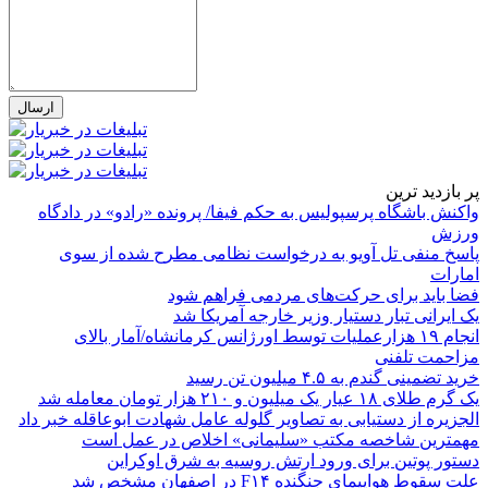
پر بازدید ترین
واکنش باشگاه پرسپولیس به حکم فیفا/ پرونده «رادو» در دادگاه
ورزش
پاسخ منفی تل آویو به درخواست نظامی مطرح شده از سوی
امارات
فضا باید برای حرکت‌های مردمی فراهم شود
یک ایرانی تبار دستیار وزیر خارجه آمریکا شد
انجام ۱۹ هزارعملیات توسط اورژانس کرمانشاه/آمار بالای
مزاحمت تلفنی
خرید تضمینی گندم به ۴.۵ میلیون تن رسید
یک گرم طلای ۱۸ عیار یک میلیون و ۲۱۰ هزار تومان معامله شد
الجزیره از دستیابی به تصاویر گلوله عامل شهادت ابوعاقله خبر داد
مهمترین شاخصه مکتب «سلیمانی» اخلاص در عمل است
دستور پوتین برای ورود ارتش روسیه به شرق اوکراین
علت سقوط هواپیمای جنگنده F۱۴ در اصفهان مشخص شد