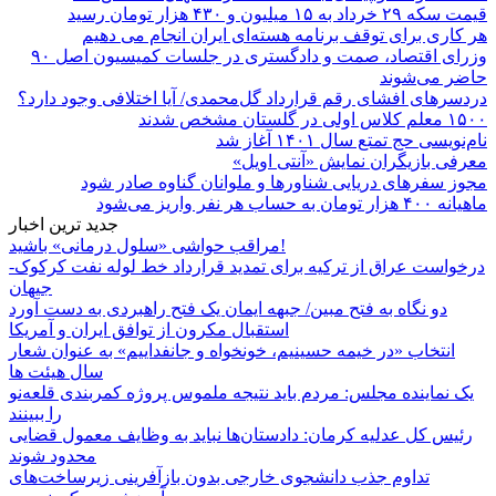
قیمت سکه ۲۹ خرداد به ۱۵ میلیون و ۴۳۰ هزار تومان رسید
هر کاری برای توقف برنامه هسته‌ای ایران انجام می دهیم
وزرای اقتصاد، صمت و دادگستری در جلسات کمیسیون اصل ۹۰
حاضر می‌شوند
دردسرهای افشای رقم قرارداد گل‌محمدی/ آیا اختلافی وجود دارد؟
۱۵۰۰ معلم کلاس اولی در گلستان مشخص شدند
نام‌نویسی حج تمتع سال ۱۴۰۱ آغاز شد
معرفی بازیگران نمایش «آنتی اویل»
مجوز سفرهای دریایی شناورها و ملوانان گناوه صادر شود
ماهیانه ۴۰۰ هزار تومان به حساب هر نفر واریز می‌شود
جدید ترین اخبار
مراقب حواشی «سلول درمانی» باشید!
درخواست عراق از ترکیه برای تمدید قرارداد خط لوله نفت کرکوک-
جیهان
دو نگاه به فتح مبین/ جبهه ایمان یک فتح راهبردی به دست آورد
استقبال مکرون از توافق ایران و آمریکا
انتخاب «در خیمه حسینیم، خونخواه و جانفداییم» به عنوان شعار
سال هیئت ها
یک نماینده مجلس: مردم باید نتیجه ملموس پروژه کمربندی قلعه‌نو
را ببینند
رئیس کل عدلیه کرمان: دادستان‌ها نباید به وظایف معمول قضایی
محدود شوند
تداوم جذب دانشجوی خارجی بدون بازآفرینی زیرساخت‌های