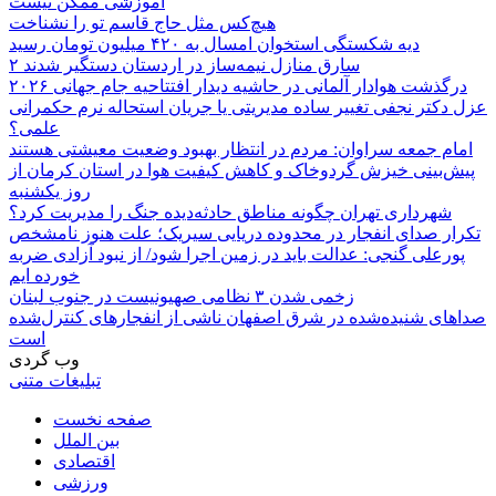
آموزشی ممکن نیست
هیچ‌کس مثل حاج قاسم تو را نشناخت
دیه شکستگی استخوان امسال به ۴۲۰ میلیون تومان رسید
۲ سارق منازل نیمه‌ساز در اردستان دستگیر شدند
درگذشت هوادار آلمانی در حاشیه دیدار افتتاحیه جام جهانی ۲۰۲۶
عزل دکتر نجفی تغییر ساده مدیریتی یا جریان استحاله نرم حکمرانی
علمی؟
امام جمعه سراوان: مردم در انتظار بهبود وضعیت معیشتی هستند
پیش‌بینی خیزش گردوخاک و کاهش کیفیت هوا در استان کرمان از
روز یکشنبه
شهرداری تهران چگونه مناطق حادثه‌دیده جنگ را مدیریت کرد؟
تکرار صدای انفجار در محدوده دریایی سیریک؛ علت هنوز نامشخص
پورعلی گنجی: عدالت باید در زمین اجرا شود/ از نبود آزادی ضربه
خورده ایم
زخمی شدن ۳ نظامی صهیونیست در جنوب لبنان
صداهای شنیده‌شده در شرق اصفهان ناشی از انفجارهای کنترل‌شده
است
وب گردی
تبلیغات متنی
صفحه نخست
بین الملل
اقتصادی
ورزشی