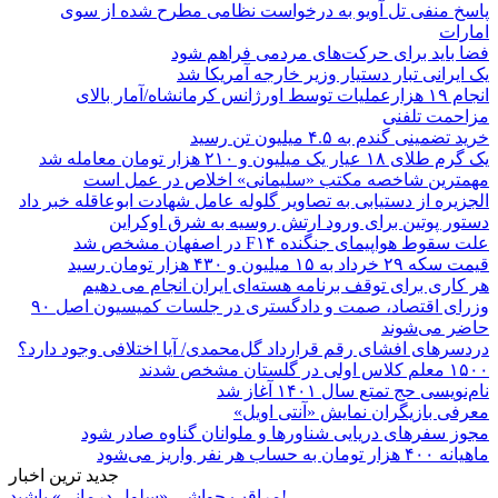
پاسخ منفی تل آویو به درخواست نظامی مطرح شده از سوی
امارات
فضا باید برای حرکت‌های مردمی فراهم شود
یک ایرانی تبار دستیار وزیر خارجه آمریکا شد
انجام ۱۹ هزارعملیات توسط اورژانس کرمانشاه/آمار بالای
مزاحمت تلفنی
خرید تضمینی گندم به ۴.۵ میلیون تن رسید
یک گرم طلای ۱۸ عیار یک میلیون و ۲۱۰ هزار تومان معامله شد
مهمترین شاخصه مکتب «سلیمانی» اخلاص در عمل است
الجزیره از دستیابی به تصاویر گلوله عامل شهادت ابوعاقله خبر داد
دستور پوتین برای ورود ارتش روسیه به شرق اوکراین
علت سقوط هواپیمای جنگنده F۱۴ در اصفهان مشخص شد
قیمت سکه ۲۹ خرداد به ۱۵ میلیون و ۴۳۰ هزار تومان رسید
هر کاری برای توقف برنامه هسته‌ای ایران انجام می دهیم
وزرای اقتصاد، صمت و دادگستری در جلسات کمیسیون اصل ۹۰
حاضر می‌شوند
دردسرهای افشای رقم قرارداد گل‌محمدی/ آیا اختلافی وجود دارد؟
۱۵۰۰ معلم کلاس اولی در گلستان مشخص شدند
نام‌نویسی حج تمتع سال ۱۴۰۱ آغاز شد
معرفی بازیگران نمایش «آنتی اویل»
مجوز سفرهای دریایی شناورها و ملوانان گناوه صادر شود
ماهیانه ۴۰۰ هزار تومان به حساب هر نفر واریز می‌شود
جدید ترین اخبار
مراقب حواشی «سلول درمانی» باشید!