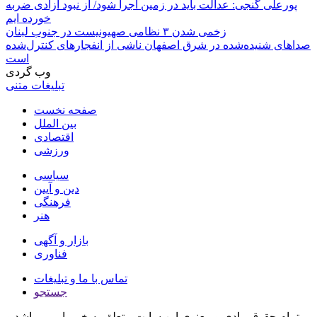
پورعلی گنجی: عدالت باید در زمین اجرا شود/ از نبود آزادی ضربه
خورده ایم
زخمی شدن ۳ نظامی صهیونیست در جنوب لبنان
صداهای شنیده‌شده در شرق اصفهان ناشی از انفجارهای کنترل‌شده
است
وب گردی
تبلیغات متنی
صفحه نخست
بین الملل
اقتصادی
ورزشی
سیاسی
دین و آیین
فرهنگی
هنر
بازار و آگهی
فناوری
تماس با ما و تبلیغات
جستجو
تمام حقوق مادی و معنوی این سایت متعلق به خبر یار می باشد و