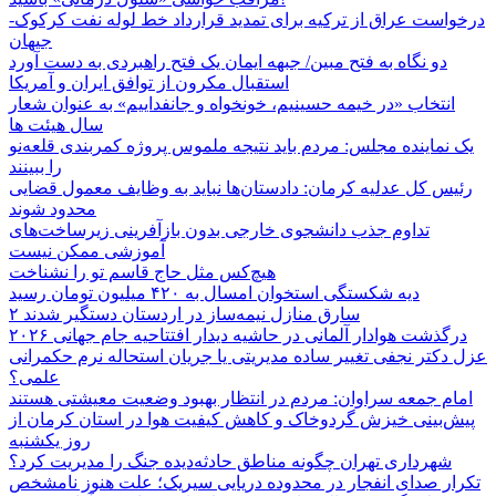
درخواست عراق از ترکیه برای تمدید قرارداد خط لوله نفت کرکوک-
جیهان
دو نگاه به فتح مبین/ جبهه ایمان یک فتح راهبردی به دست آورد
استقبال مکرون از توافق ایران و آمریکا
انتخاب «در خیمه حسینیم، خونخواه و جانفداییم» به عنوان شعار
سال هیئت ها
یک نماینده مجلس: مردم باید نتیجه ملموس پروژه کمربندی قلعه‌نو
را ببینند
رئیس کل عدلیه کرمان: دادستان‌ها نباید به وظایف معمول قضایی
محدود شوند
تداوم جذب دانشجوی خارجی بدون بازآفرینی زیرساخت‌های
آموزشی ممکن نیست
هیچ‌کس مثل حاج قاسم تو را نشناخت
دیه شکستگی استخوان امسال به ۴۲۰ میلیون تومان رسید
۲ سارق منازل نیمه‌ساز در اردستان دستگیر شدند
درگذشت هوادار آلمانی در حاشیه دیدار افتتاحیه جام جهانی ۲۰۲۶
عزل دکتر نجفی تغییر ساده مدیریتی یا جریان استحاله نرم حکمرانی
علمی؟
امام جمعه سراوان: مردم در انتظار بهبود وضعیت معیشتی هستند
پیش‌بینی خیزش گردوخاک و کاهش کیفیت هوا در استان کرمان از
روز یکشنبه
شهرداری تهران چگونه مناطق حادثه‌دیده جنگ را مدیریت کرد؟
تکرار صدای انفجار در محدوده دریایی سیریک؛ علت هنوز نامشخص