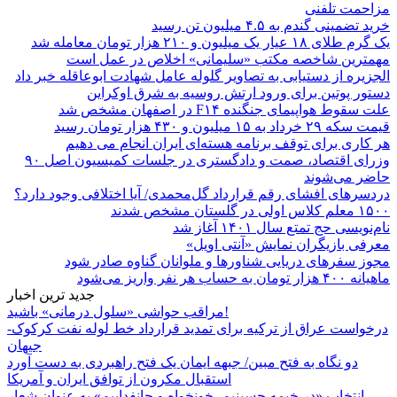
مزاحمت تلفنی
خرید تضمینی گندم به ۴.۵ میلیون تن رسید
یک گرم طلای ۱۸ عیار یک میلیون و ۲۱۰ هزار تومان معامله شد
مهمترین شاخصه مکتب «سلیمانی» اخلاص در عمل است
الجزیره از دستیابی به تصاویر گلوله عامل شهادت ابوعاقله خبر داد
دستور پوتین برای ورود ارتش روسیه به شرق اوکراین
علت سقوط هواپیمای جنگنده F۱۴ در اصفهان مشخص شد
قیمت سکه ۲۹ خرداد به ۱۵ میلیون و ۴۳۰ هزار تومان رسید
هر کاری برای توقف برنامه هسته‌ای ایران انجام می دهیم
وزرای اقتصاد، صمت و دادگستری در جلسات کمیسیون اصل ۹۰
حاضر می‌شوند
دردسرهای افشای رقم قرارداد گل‌محمدی/ آیا اختلافی وجود دارد؟
۱۵۰۰ معلم کلاس اولی در گلستان مشخص شدند
نام‌نویسی حج تمتع سال ۱۴۰۱ آغاز شد
معرفی بازیگران نمایش «آنتی اویل»
مجوز سفرهای دریایی شناورها و ملوانان گناوه صادر شود
ماهیانه ۴۰۰ هزار تومان به حساب هر نفر واریز می‌شود
جدید ترین اخبار
مراقب حواشی «سلول درمانی» باشید!
درخواست عراق از ترکیه برای تمدید قرارداد خط لوله نفت کرکوک-
جیهان
دو نگاه به فتح مبین/ جبهه ایمان یک فتح راهبردی به دست آورد
استقبال مکرون از توافق ایران و آمریکا
انتخاب «در خیمه حسینیم، خونخواه و جانفداییم» به عنوان شعار