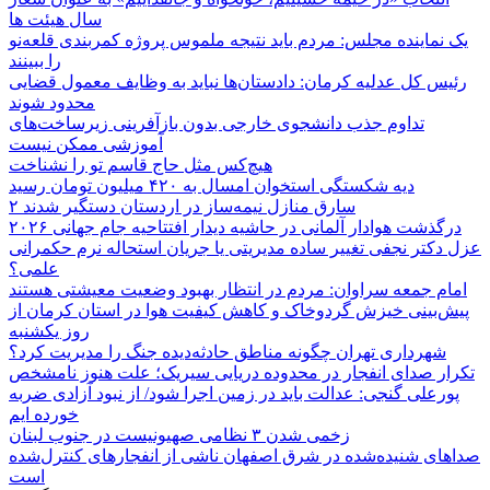
سال هیئت ها
یک نماینده مجلس: مردم باید نتیجه ملموس پروژه کمربندی قلعه‌نو
را ببینند
رئیس کل عدلیه کرمان: دادستان‌ها نباید به وظایف معمول قضایی
محدود شوند
تداوم جذب دانشجوی خارجی بدون بازآفرینی زیرساخت‌های
آموزشی ممکن نیست
هیچ‌کس مثل حاج قاسم تو را نشناخت
دیه شکستگی استخوان امسال به ۴۲۰ میلیون تومان رسید
۲ سارق منازل نیمه‌ساز در اردستان دستگیر شدند
درگذشت هوادار آلمانی در حاشیه دیدار افتتاحیه جام جهانی ۲۰۲۶
عزل دکتر نجفی تغییر ساده مدیریتی یا جریان استحاله نرم حکمرانی
علمی؟
امام جمعه سراوان: مردم در انتظار بهبود وضعیت معیشتی هستند
پیش‌بینی خیزش گردوخاک و کاهش کیفیت هوا در استان کرمان از
روز یکشنبه
شهرداری تهران چگونه مناطق حادثه‌دیده جنگ را مدیریت کرد؟
تکرار صدای انفجار در محدوده دریایی سیریک؛ علت هنوز نامشخص
پورعلی گنجی: عدالت باید در زمین اجرا شود/ از نبود آزادی ضربه
خورده ایم
زخمی شدن ۳ نظامی صهیونیست در جنوب لبنان
صداهای شنیده‌شده در شرق اصفهان ناشی از انفجارهای کنترل‌شده
است