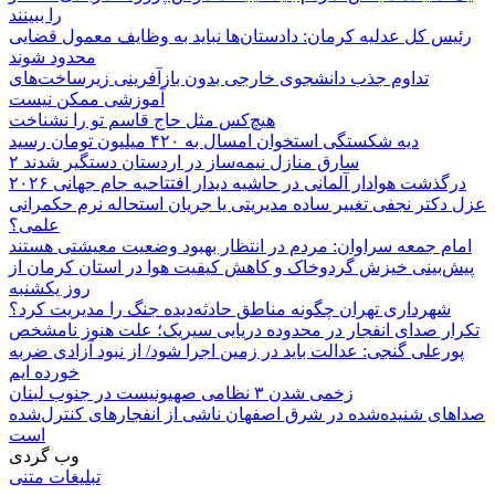
را ببینند
رئیس کل عدلیه کرمان: دادستان‌ها نباید به وظایف معمول قضایی
محدود شوند
تداوم جذب دانشجوی خارجی بدون بازآفرینی زیرساخت‌های
آموزشی ممکن نیست
هیچ‌کس مثل حاج قاسم تو را نشناخت
دیه شکستگی استخوان امسال به ۴۲۰ میلیون تومان رسید
۲ سارق منازل نیمه‌ساز در اردستان دستگیر شدند
درگذشت هوادار آلمانی در حاشیه دیدار افتتاحیه جام جهانی ۲۰۲۶
عزل دکتر نجفی تغییر ساده مدیریتی یا جریان استحاله نرم حکمرانی
علمی؟
امام جمعه سراوان: مردم در انتظار بهبود وضعیت معیشتی هستند
پیش‌بینی خیزش گردوخاک و کاهش کیفیت هوا در استان کرمان از
روز یکشنبه
شهرداری تهران چگونه مناطق حادثه‌دیده جنگ را مدیریت کرد؟
تکرار صدای انفجار در محدوده دریایی سیریک؛ علت هنوز نامشخص
پورعلی گنجی: عدالت باید در زمین اجرا شود/ از نبود آزادی ضربه
خورده ایم
زخمی شدن ۳ نظامی صهیونیست در جنوب لبنان
صداهای شنیده‌شده در شرق اصفهان ناشی از انفجارهای کنترل‌شده
است
وب گردی
تبلیغات متنی