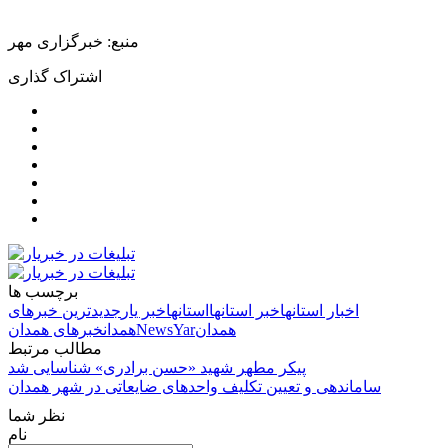
منبع: خبرگزاری مهر
اشتراک گذاری
برچسب ها
اخبار استانها
خبر استانها
استانها
خبر یار
جدیدترین خبرهای
همدان
NewsYar
همدان
خبرهای همدان
مطالب مرتبط
پیکر مطهر شهید «حسن برادری» شناسایی شد
ساماندهی و تعیین تکلیف واحدهای ضایعاتی در شهر همدان
نظر شما
نام