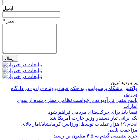
ایمیل
* نظر
پر بازدید ترین
واکنش باشگاه پرسپولیس به حکم فیفا/ پرونده «رادو» در دادگاه
ورزش
پاسخ منفی تل آویو به درخواست نظامی مطرح شده از سوی
امارات
فضا باید برای حرکت‌های مردمی فراهم شود
یک ایرانی تبار دستیار وزیر خارجه آمریکا شد
انجام ۱۹ هزارعملیات توسط اورژانس کرمانشاه/آمار بالای
مزاحمت تلفنی
خرید تضمینی گندم به ۴.۵ میلیون تن رسید