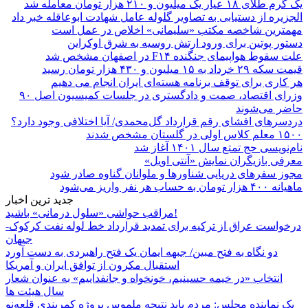
یک گرم طلای ۱۸ عیار یک میلیون و ۲۱۰ هزار تومان معامله شد
الجزیره از دستیابی به تصاویر گلوله عامل شهادت ابوعاقله خبر داد
مهمترین شاخصه مکتب «سلیمانی» اخلاص در عمل است
دستور پوتین برای ورود ارتش روسیه به شرق اوکراین
علت سقوط هواپیمای جنگنده F۱۴ در اصفهان مشخص شد
قیمت سکه ۲۹ خرداد به ۱۵ میلیون و ۴۳۰ هزار تومان رسید
هر کاری برای توقف برنامه هسته‌ای ایران انجام می دهیم
وزرای اقتصاد، صمت و دادگستری در جلسات کمیسیون اصل ۹۰
حاضر می‌شوند
دردسرهای افشای رقم قرارداد گل‌محمدی/ آیا اختلافی وجود دارد؟
۱۵۰۰ معلم کلاس اولی در گلستان مشخص شدند
نام‌نویسی حج تمتع سال ۱۴۰۱ آغاز شد
معرفی بازیگران نمایش «آنتی اویل»
مجوز سفرهای دریایی شناورها و ملوانان گناوه صادر شود
ماهیانه ۴۰۰ هزار تومان به حساب هر نفر واریز می‌شود
جدید ترین اخبار
مراقب حواشی «سلول درمانی» باشید!
درخواست عراق از ترکیه برای تمدید قرارداد خط لوله نفت کرکوک-
جیهان
دو نگاه به فتح مبین/ جبهه ایمان یک فتح راهبردی به دست آورد
استقبال مکرون از توافق ایران و آمریکا
انتخاب «در خیمه حسینیم، خونخواه و جانفداییم» به عنوان شعار
سال هیئت ها
یک نماینده مجلس: مردم باید نتیجه ملموس پروژه کمربندی قلعه‌نو