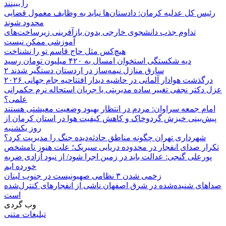
را ببینند
رئیس کل عدلیه کرمان: دادستان‌ها نباید به وظایف معمول قضایی
محدود شوند
تداوم جذب دانشجوی خارجی بدون بازآفرینی زیرساخت‌های
آموزشی ممکن نیست
هیچ‌کس مثل حاج قاسم تو را نشناخت
دیه شکستگی استخوان امسال به ۴۲۰ میلیون تومان رسید
۲ سارق منازل نیمه‌ساز در اردستان دستگیر شدند
درگذشت هوادار آلمانی در حاشیه دیدار افتتاحیه جام جهانی ۲۰۲۶
عزل دکتر نجفی تغییر ساده مدیریتی یا جریان استحاله نرم حکمرانی
علمی؟
امام جمعه سراوان: مردم در انتظار بهبود وضعیت معیشتی هستند
پیش‌بینی خیزش گردوخاک و کاهش کیفیت هوا در استان کرمان از
روز یکشنبه
شهرداری تهران چگونه مناطق حادثه‌دیده جنگ را مدیریت کرد؟
تکرار صدای انفجار در محدوده دریایی سیریک؛ علت هنوز نامشخص
پورعلی گنجی: عدالت باید در زمین اجرا شود/ از نبود آزادی ضربه
خورده ایم
زخمی شدن ۳ نظامی صهیونیست در جنوب لبنان
صداهای شنیده‌شده در شرق اصفهان ناشی از انفجارهای کنترل‌شده
است
وب گردی
تبلیغات متنی