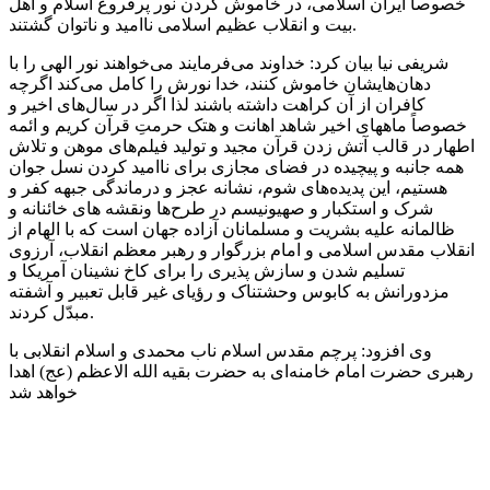
خصوصاً ایران اسلامی، در خاموش کردن نور پرفروغ اسلام و اهل
بیت و انقلاب عظیم اسلامی ناامید و ناتوان گشتند.
شریفی نیا بیان کرد: خداوند می‌فرمایند می‌خواهند نور الهی را با
دهان‌هایشان خاموش کنند، خدا نورش را کامل می‌کند اگرچه
کافران از آن کراهت داشته باشند لذا اگر در سال‌های اخیر و
خصوصاً
ماههای
اخیر شاهد اهانت و
هتک
حرمتِ قرآن کریم و ائمه
اطهار در قالب آتش زدن قرآن مجید و تولید فیلم‌های موهن و تلاش
همه جانبه و پیچیده در فضای مجازی برای ناامید کردن نسل جوان
هستیم، این پدیده‌های شوم، نشانه عجز و درماندگی جبهه کفر و
شرک و استکبار و صهیونیسم در طرح‌ها
ونقشه
های
خائنانه و
ظالمانه علیه بشریت و مسلمانان آزاده جهان است که با الهام از
انقلاب مقدس اسلامی و امام بزرگوار و رهبر معظم انقلاب، آرزوی
تسلیم شدن و سازش پذیری را برای کاخ
نشینان
آمریکا و
مزدورانش به کابوس وحشتناک و رؤیای غیر قابل تعبیر و آشفته
مبدّل کردند.
وی افزود: پرچم مقدس اسلام ناب محمدی و اسلام انقلابی با
رهبری حضرت امام خامنه‌ای به حضرت بقیه الله
الاعظم
(
عج
) اهدا
خواهد شد