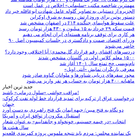
مهمترین شاخصه مکتب «سلیمانی» اخلاص در عمل است
الجزیره از دستیابی به تصاویر گلوله عامل شهادت ابوعاقله خبر داد
دستور پوتین برای ورود ارتش روسیه به شرق اوکراین
علت سقوط هواپیمای جنگنده F۱۴ در اصفهان مشخص شد
قیمت سکه ۲۹ خرداد به ۱۵ میلیون و ۴۳۰ هزار تومان رسید
هر کاری برای توقف برنامه هسته‌ای ایران انجام می دهیم
وزرای اقتصاد، صمت و دادگستری در جلسات کمیسیون اصل ۹۰
حاضر می‌شوند
دردسرهای افشای رقم قرارداد گل‌محمدی/ آیا اختلافی وجود دارد؟
۱۵۰۰ معلم کلاس اولی در گلستان مشخص شدند
نام‌نویسی حج تمتع سال ۱۴۰۱ آغاز شد
معرفی بازیگران نمایش «آنتی اویل»
مجوز سفرهای دریایی شناورها و ملوانان گناوه صادر شود
ماهیانه ۴۰۰ هزار تومان به حساب هر نفر واریز می‌شود
جدید ترین اخبار
مراقب حواشی «سلول درمانی» باشید!
درخواست عراق از ترکیه برای تمدید قرارداد خط لوله نفت کرکوک-
جیهان
دو نگاه به فتح مبین/ جبهه ایمان یک فتح راهبردی به دست آورد
استقبال مکرون از توافق ایران و آمریکا
انتخاب «در خیمه حسینیم، خونخواه و جانفداییم» به عنوان شعار
سال هیئت ها
یک نماینده مجلس: مردم باید نتیجه ملموس پروژه کمربندی قلعه‌نو