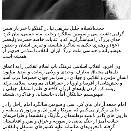
حجت‌الاسلام جلیل شریفی نیا در گفتگو با خبر یار ضمن
گرامی‌داشت سی و سومین سالگرد رحلت امام خمینی، بیان کرد:
خدای بزرگ را سپاسگزاریم که با عنایات خاصه حضرت ولیعصر
(
عج
) و رهبریِ حکیمانه شاگرد شایسته و تیزبین ایشان و حضور
هوشیارانه و حماسی ملت بزرگ ایران، انقلاب اسلامی قوی‌تر از
همیشه است.
وی افزود: انقلاب اسلامی فرهنگ ناب اسلام انقلابی را به اعماق
دل‌های مشتاق معارف توحیدی و ولایی رسانده و صدها میلیون
انسانِ مؤمن و انقلابی و جهادی در سراسر جهان خصوصاً غرب آسیا
و بخش‌هایی از آفریقا و اروپا در جغرافیای مقاومت اسلامی برای
ریشه کن کردن پایه‌های لرزانِ کاخ‌های ظلمِ استکبار جهانی و
صهیونیسم جنایتکار، آماده جانفشانی و فداکاری هستند.
امام جمعه
آرادان
بیان کرد: سی و سومین سالگرد امام راحل را در
حالی برگزار می‌کنیم که آمریکا و اسرائیل و مزدوران منطقه و
قارون
های
کافر با همه توطئه‌های رنگارنگ و نقشه‌ها و طراحی‌های
خباثت
آمیز
از جنگ نیابتی در سوریه و عراق و یمن و افغانستان
گرفته تا تحریم‌های ظالمانه علیه کشورهای مستقل و انقلابی