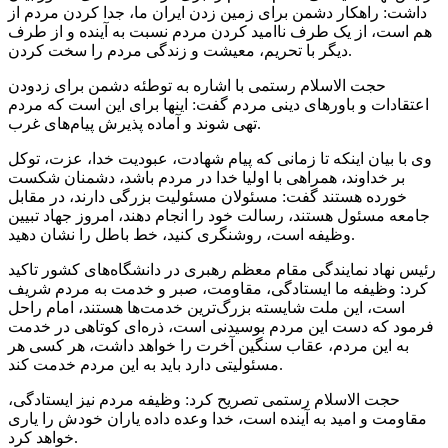
داشت: راهکار دشمن برای زمین زدن ایران ما، جدا کردن مردم از
هم است، از یک طرف ناامید کردن مردم نسبت به آینده و از طرف
دیگر با تحریم، معیشت و زندگی مردم را سخت کردن.
حجت الاسلام رستمی با اشاره به توطئه دشمن برای زدودن
اعتقادات و باورهای دینی مردم گفت: اینها برای این است که مردم
تهی شوند و آماده پذیرش پیام‌های غرب.
وی با بیان اینکه تا زمانی که پیام شهادت، عبودیت خدا، عزت، توکل
بر خداوند، همراهی با اولیا خدا در مردم باشد، دشمنان شکست
خورده هستند گفت: مسئولان مسئولیت بزرگی دارند، در مقابل
جامعه مسئول هستند، رسالت خود را انجام دهند، امروز جهاد تبیین
وظیفه است، روشنگری کنید، خط باطل را نشان دهید.
رئیس نهاد نمایندگی مقام معظم رهبری در دانشگاه‌های کشور تاکید
کرد: وظیفه ما ایستادگی، مقاومت، صبر و خدمت به مردم شریف
است، این ملت شایسته بزرگ‌ترین خدمت‌ها هستند، امام راحل
فرمود که دست این مردم بوسیدنی است، ذره‌ای کوتاهی در خدمت
به این مردم، عقاب سنگین آخرت را خواهد داشت، هر کسی هر
مسئولیتی دارد باید به این مردم خدمت کند.
حجت الاسلام رستمی تصریح کرد: وظیفه مردم نیز ایستادگی،
مقاومت و امید به آینده است، خدا وعده داده یاران خودش را یاری
خواهد کرد.