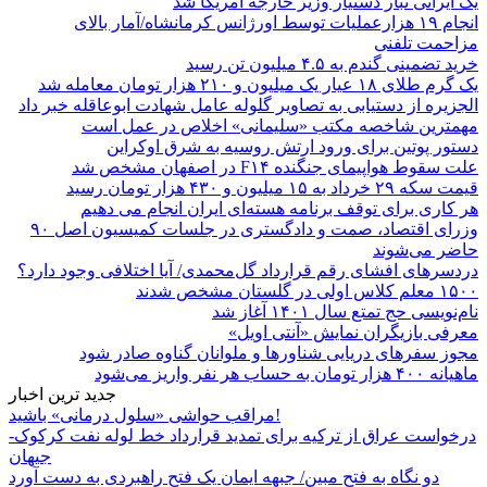
یک ایرانی تبار دستیار وزیر خارجه آمریکا شد
انجام ۱۹ هزارعملیات توسط اورژانس کرمانشاه/آمار بالای
مزاحمت تلفنی
خرید تضمینی گندم به ۴.۵ میلیون تن رسید
یک گرم طلای ۱۸ عیار یک میلیون و ۲۱۰ هزار تومان معامله شد
الجزیره از دستیابی به تصاویر گلوله عامل شهادت ابوعاقله خبر داد
مهمترین شاخصه مکتب «سلیمانی» اخلاص در عمل است
دستور پوتین برای ورود ارتش روسیه به شرق اوکراین
علت سقوط هواپیمای جنگنده F۱۴ در اصفهان مشخص شد
قیمت سکه ۲۹ خرداد به ۱۵ میلیون و ۴۳۰ هزار تومان رسید
هر کاری برای توقف برنامه هسته‌ای ایران انجام می دهیم
وزرای اقتصاد، صمت و دادگستری در جلسات کمیسیون اصل ۹۰
حاضر می‌شوند
دردسرهای افشای رقم قرارداد گل‌محمدی/ آیا اختلافی وجود دارد؟
۱۵۰۰ معلم کلاس اولی در گلستان مشخص شدند
نام‌نویسی حج تمتع سال ۱۴۰۱ آغاز شد
معرفی بازیگران نمایش «آنتی اویل»
مجوز سفرهای دریایی شناورها و ملوانان گناوه صادر شود
ماهیانه ۴۰۰ هزار تومان به حساب هر نفر واریز می‌شود
جدید ترین اخبار
مراقب حواشی «سلول درمانی» باشید!
درخواست عراق از ترکیه برای تمدید قرارداد خط لوله نفت کرکوک-
جیهان
دو نگاه به فتح مبین/ جبهه ایمان یک فتح راهبردی به دست آورد