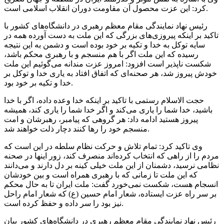
کرد: این عزت محصول آن مقاومت دوران انقلاب اسلامی است.
رئیس نهاد نمایندگی مقام معظم رهبری در دانشگاه‌های کشور با
تاکید بر اینکه پیروزی‌های بزرگی که این ملت به دست آورده همه در
سایه توکل به خدا و تکیه بر خود بوده است و دشمن به این نتیجه
رسیده که این ملت اگر با هم منسجم و با رهبری محکم باشد،
شکست ناپذیر است افزود: امروز عزت
مندانه
می‌گوئیم این ملت
خودش پیروز شد، هر صحنه‌ای که اتفاق افتاد به یاری خدا و توکل بر
خدا و تکیه بر خود بود.
حجت الاسلام رستمی با تاکید بر اینکه خدا وعده داده، اگر با خدا
باشید، خدا شما را یاری می‌کند و اگر خدا شما را یاری کند، همیشه
پیروز هستید ادامه داد: هر گروهی که پیامبر، رهبرشان و امت
منسجم خود را رها کنند دچار ذلت خواهند شد.
وی تاکید کرد: تمام تلاش و حرکت نظام سلطه در این است که
مردم را از راهی که انتخاب کرده‌اند منصرف کند، زور اینها در صحنه
نظامی نرسید، دشمنان از این ملت خیلی کینه بر دل دارند و می‌دانند
که این ملت تا زمانی که با رهبری همراه است و بین خودشان
انسجام هست، شکست نمی‌خورد گفت: ملت ایران تا به حال محکم
بر سر راه عزت ایستاده، شعار امام حسین (
ع)
که شعار امام راحل
نیز بود را سر داده و حفظ کرده است.
رئیس نهاد نمایندگی مقام معظم رهبری در دانشگاه‌های کشور بیان