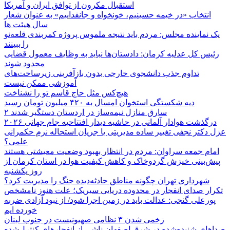
استقبال مکرون از توافق ایران و آمریکا
انتخاب «در خیمه حسینیم، خونخواه و جانفداییم» به عنوان شعار
سال هیئت ها
یک نماینده مجلس: مردم باید نتیجه ملموس پروژه کمربندی قلعه‌نو
را ببینند
رئیس کل عدلیه کرمان: دادستان‌ها نباید به وظایف معمول قضایی
محدود شوند
تداوم جذب دانشجوی خارجی بدون بازآفرینی زیرساخت‌های
آموزشی ممکن نیست
هیچ‌کس مثل حاج قاسم تو را نشناخت
دیه شکستگی استخوان امسال به ۴۲۰ میلیون تومان رسید
۲ سارق منازل نیمه‌ساز در اردستان دستگیر شدند
درگذشت هوادار آلمانی در حاشیه دیدار افتتاحیه جام جهانی ۲۰۲۶
عزل دکتر نجفی تغییر ساده مدیریتی یا جریان استحاله نرم حکمرانی
علمی؟
امام جمعه سراوان: مردم در انتظار بهبود وضعیت معیشتی هستند
پیش‌بینی خیزش گردوخاک و کاهش کیفیت هوا در استان کرمان از
روز یکشنبه
شهرداری تهران چگونه مناطق حادثه‌دیده جنگ را مدیریت کرد؟
تکرار صدای انفجار در محدوده دریایی سیریک؛ علت هنوز نامشخص
پورعلی گنجی: عدالت باید در زمین اجرا شود/ از نبود آزادی ضربه
خورده ایم
زخمی شدن ۳ نظامی صهیونیست در جنوب لبنان
صداهای شنیده‌شده در شرق اصفهان ناشی از انفجارهای کنترل‌شده