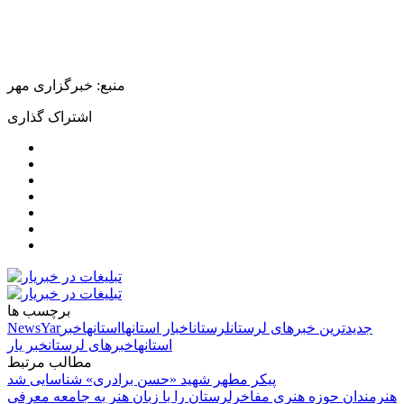
منبع: خبرگزاری مهر
اشتراک گذاری
برچسب ها
جدیدترین خبرهای لرستان
لرستان
اخبار استانها
استانها
خبر
NewsYar
استانها
خبرهای لرستان
خبر یار
مطالب مرتبط
پیکر مطهر شهید «حسن برادری» شناسایی شد
هنرمندان حوزه هنری مفاخرلرستان را با زبان هنر به جامعه معرفی