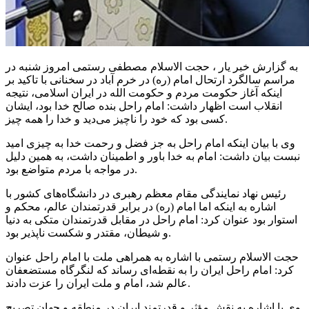
به گزارش خبر یار ، حجت الاسلام مصطفی رستمی امروز شنبه در
مراسم سالگرد ارتحال امام (ره) در خرم آباد در سخنانی با تاکید بر
اینکه آغاز حکومت مردم و حکومت الله در ایران اسلامی، نتیجه
انقلاب است اظهار داشت: امام راحل بنده صالح خدا بود، ایشان
کسی بود که خود را ناچیز می‌دید و خدا را همه چیز.
وی با بیان اینکه امام راحل به جز فضل و رحمت خدا به چیزی امید
نبست
بیان داشت: امام به خدا باور و اطمینان داشت، به همین دلیل
در مواجه با مردم متواضع بود.
رئیس نهاد نمایندگی مقام معظم رهبری در دانشگاه‌های کشور با
اشاره به اینکه اما امام (ره) در برابر قدرتمندان عالم، محکم و
استوار بود عنوان کرد: امام راحل در مقابل قدرتمندان متکی به دنیا
و شیطان، مقتدر و شکست ناپذیر بود.
حجت الاسلام رستمی با اشاره به همراهی ملت با امام راحل عنوان
کرد: امام راحل ایران را به نقطه‌ای رساند که لنگرگاه مستضعفان
عالم شد، امام و ملت ایران را عزت دادند.
وی با اشاره به نقش مؤثر و قدرتمند ایران در منطقه و جهان تصریح