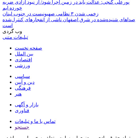
پورعلی گنجی: عدالت باید در زمین اجرا شود/ از نبود آزادی ضربه
خورده ایم
زخمی شدن ۳ نظامی صهیونیست در جنوب لبنان
صداهای شنیده‌شده در شرق اصفهان ناشی از انفجارهای کنترل‌شده
است
وب گردی
تبلیغات متنی
صفحه نخست
بین الملل
اقتصادی
ورزشی
سیاسی
دین و آیین
فرهنگی
هنر
بازار و آگهی
فناوری
تماس با ما و تبلیغات
جستجو
تمام حقوق مادی و معنوی این سایت متعلق به خبر یار می باشد و