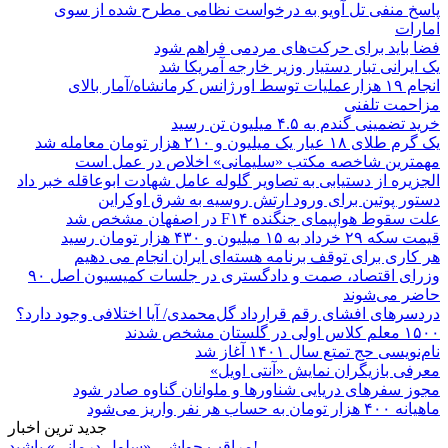
پاسخ منفی تل آویو به درخواست نظامی مطرح شده از سوی
امارات
فضا باید برای حرکت‌های مردمی فراهم شود
یک ایرانی تبار دستیار وزیر خارجه آمریکا شد
انجام ۱۹ هزارعملیات توسط اورژانس کرمانشاه/آمار بالای
مزاحمت تلفنی
خرید تضمینی گندم به ۴.۵ میلیون تن رسید
یک گرم طلای ۱۸ عیار یک میلیون و ۲۱۰ هزار تومان معامله شد
مهمترین شاخصه مکتب «سلیمانی» اخلاص در عمل است
الجزیره از دستیابی به تصاویر گلوله عامل شهادت ابوعاقله خبر داد
دستور پوتین برای ورود ارتش روسیه به شرق اوکراین
علت سقوط هواپیمای جنگنده F۱۴ در اصفهان مشخص شد
قیمت سکه ۲۹ خرداد به ۱۵ میلیون و ۴۳۰ هزار تومان رسید
هر کاری برای توقف برنامه هسته‌ای ایران انجام می دهیم
وزرای اقتصاد، صمت و دادگستری در جلسات کمیسیون اصل ۹۰
حاضر می‌شوند
دردسرهای افشای رقم قرارداد گل‌محمدی/ آیا اختلافی وجود دارد؟
۱۵۰۰ معلم کلاس اولی در گلستان مشخص شدند
نام‌نویسی حج تمتع سال ۱۴۰۱ آغاز شد
معرفی بازیگران نمایش «آنتی اویل»
مجوز سفرهای دریایی شناورها و ملوانان گناوه صادر شود
ماهیانه ۴۰۰ هزار تومان به حساب هر نفر واریز می‌شود
جدید ترین اخبار
مراقب حواشی «سلول درمانی» باشید!