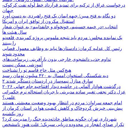
درخواست عراق از ترکیه برای تمدید قرارداد خط لوله نفت کرکوک-
جیهان
دو نگاه به فتح مبین/ جبهه ایمان یک فتح راهبردی به دست آورد
استقبال مکرون از توافق ایران و آمریکا
انتخاب «در خیمه حسینیم، خونخواه و جانفداییم» به عنوان شعار
سال هیئت ها
یک نماینده مجلس: مردم باید نتیجه ملموس پروژه کمربندی قلعه‌نو
را ببینند
رئیس کل عدلیه کرمان: دادستان‌ها نباید به وظایف معمول قضایی
محدود شوند
تداوم جذب دانشجوی خارجی بدون بازآفرینی زیرساخت‌های
آموزشی ممکن نیست
هیچ‌کس مثل حاج قاسم تو را نشناخت
دیه شکستگی استخوان امسال به ۴۲۰ میلیون تومان رسید
۲ سارق منازل نیمه‌ساز در اردستان دستگیر شدند
درگذشت هوادار آلمانی در حاشیه دیدار افتتاحیه جام جهانی ۲۰۲۶
عزل دکتر نجفی تغییر ساده مدیریتی یا جریان استحاله نرم حکمرانی
علمی؟
امام جمعه سراوان: مردم در انتظار بهبود وضعیت معیشتی هستند
پیش‌بینی خیزش گردوخاک و کاهش کیفیت هوا در استان کرمان از
روز یکشنبه
شهرداری تهران چگونه مناطق حادثه‌دیده جنگ را مدیریت کرد؟
تکرار صدای انفجار در محدوده دریایی سیریک؛ علت هنوز نامشخص