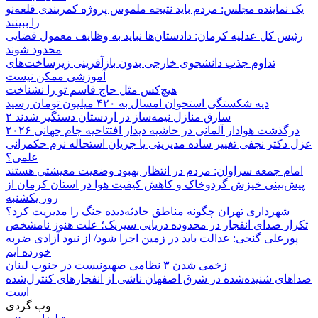
یک نماینده مجلس: مردم باید نتیجه ملموس پروژه کمربندی قلعه‌نو
را ببینند
رئیس کل عدلیه کرمان: دادستان‌ها نباید به وظایف معمول قضایی
محدود شوند
تداوم جذب دانشجوی خارجی بدون بازآفرینی زیرساخت‌های
آموزشی ممکن نیست
هیچ‌کس مثل حاج قاسم تو را نشناخت
دیه شکستگی استخوان امسال به ۴۲۰ میلیون تومان رسید
۲ سارق منازل نیمه‌ساز در اردستان دستگیر شدند
درگذشت هوادار آلمانی در حاشیه دیدار افتتاحیه جام جهانی ۲۰۲۶
عزل دکتر نجفی تغییر ساده مدیریتی یا جریان استحاله نرم حکمرانی
علمی؟
امام جمعه سراوان: مردم در انتظار بهبود وضعیت معیشتی هستند
پیش‌بینی خیزش گردوخاک و کاهش کیفیت هوا در استان کرمان از
روز یکشنبه
شهرداری تهران چگونه مناطق حادثه‌دیده جنگ را مدیریت کرد؟
تکرار صدای انفجار در محدوده دریایی سیریک؛ علت هنوز نامشخص
پورعلی گنجی: عدالت باید در زمین اجرا شود/ از نبود آزادی ضربه
خورده ایم
زخمی شدن ۳ نظامی صهیونیست در جنوب لبنان
صداهای شنیده‌شده در شرق اصفهان ناشی از انفجارهای کنترل‌شده
است
وب گردی