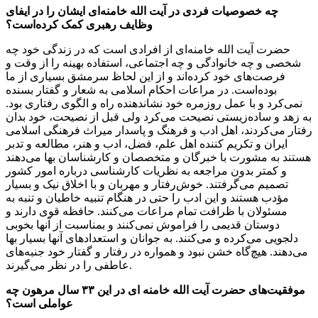
چه خصوصیات فردی در آیت الله خامنه‌ای ایشان را در ایفای
وظایف رهبری کمک کرده‌است؟
حضرت آیت الله خامنه‌ای از افرادی است که در زندگی خود چه
شخصی و چه خانوادگی و چه اجتماعی، استفاده بهینه را از وقت و
فرصت‌های خود کرده‌اند و از این لحاظ سرمشق بسیاری از ما
بوده‌است. در مراعات احکام اسلامی به شعار و گفتار بسنده
نمی‌کرد و با عمل روزمره خود نشاندهنده راه و الگوی رفتاری بود.
به زهد و ساده‌زیستی نصیحت می‌کرد ولی قبل از نصیحت، خود بدان
رفتار می‌کردند، اهل ادب و فرهنگ و پاسدار میراث فرهنگی اسلامی
ایران و تکریم کننده اهل علم، فضل، ادب و هنر، مطالعه و تدبر
هستند به مشورت با خبرگان و متخصصان و کارشناسان بها می‌دهند
و کمتر بدون مراجعه به نظریات کارشناسی درباره امور کشور
تصمیم می‌گرفتند. خوش‌رفتار و مهربان و با اخلاق نیک و بسیار
مؤدب هستند و این ادب را حتی در هنگام تنبیه خاطیان و تنبه به
مسئولان با ظرافت تمام مراعات می‌کنند. حافظه قوی دارند و
دوستان قدیمی را فراموش نمی‌کنند و بمناسبت از آنها بخوبی
دلجویی می‌کرده و می‌کنند. به جوانان و استعدادهای آنها بسیار بها
می‌دهند. هیچ‌گاه خشن نبود و همواره در رفتار و گفتار خود جنبه‌های
عاطفی را در نظر می‌گیرند.
موفقیت‌های حضرت آیت الله خامنه ای در این ۳۳ سال مرهون چه
عواملی است؟