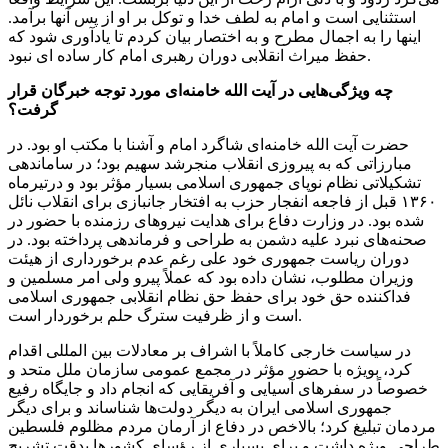
استثنایی است و
امام
به لطف خدا و توکل بر او از پس آنها برآمد.
اینها را به اجمال مطرح و به اختصار بیان کردم تا یادآوری شود که
نبود.
حفظ میراث
انقلابی
دوران رهبری
امام
کار ساده
ای
چه ویژگی‌هایی در آیت الله خامنه‌ای مورد توجه خبرگان قرار
گرفت؟
حضرت آیت الله خامنه‌ای شاگرد
امام
و آشنا با مکتب او بود. در
مبارزاتی که به پیروزی انقلاب منجرشد سهیم بود؛ در ساماندهی
تشکیلاتی نظام نوپای جمهوری اسلامی بسیار مؤثر بود و درتیرماه
۱۳۶۰ قبل از فاجعه انفجار حزب به افتخار جانبازی برای انقلاب نائل
شده بود. در وزارت دفاع برای هدایت نیروهای رزمنده با حضور در
صحنه‌های نبرد علیه دشمن به طراحی و فرماندهی پرداخته بود. در
دوران ریاست جمهوری خود علی رغم عدم برخورداری از هیئت
وزیران مطلوب، نشان داده بود که عملاً پیرو ولی امر مسلمین و
فداکننده حق خود برای حفظ حق نظام انقلابی جمهوری اسلامی
است و از ظرفیت سترگ حلم برخوردار است.
در سیاست خارجی کاملاً با اشراف بر معادلات بین المللی اقدام
کرد، بویژه با حضور مؤثر در مجمع عمومی سازمان ملل متحد و
خصوصاً در سفرهای آسیایی و آفریقایی که انجام داد و جایگاه رفیع
جمهوری اسلامی ایران به دیگر دولت‌ها شناساند و برای دیگر
مردمان تبلیغ کرد؛ بالاخص در دفاع از آرمان مردم مظلوم فلسطین
طراحی ویژه داشت و برای بسیاری از رؤسای کشورها بدقت تشریح