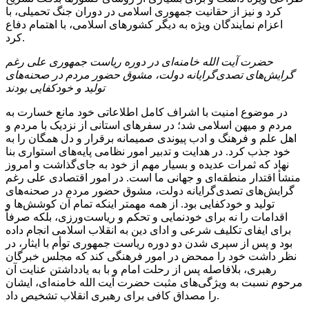
کرد و نیز از حقانیت جمهوری اسلامی در دوران جنگ تحمیلی، با
اعزام نمایندگان ویژه به دیگر کشورهای اسلامی، با اهتمام دفاع
کرد.
حضرت آیت الله خامنه‌ای در دوره ریاست جمهوری علی رغم
گرایش‌های تصدی‌گرایانه دولت، مشوق حضور مردم در صحنه‌های
تولید و خودکفایی بودند
در موضوع امنیت با اشراف کامل اطلاعاتی خود مانع خسارت به
مردم و میهن اسلامی شد؛ در سفرهای استانی از نزدیک با مردم و
اهل علم و فرهنگ و ادب پیوندی صمیمانه برقرار و دل همگان را به
خود جذب کرد. در هدایت و تدبیر امور نظامی پایه‌های استواری بنا
نهاد که ثمرات عدیده و بسیار مهم از خود به جای‌گذاشت و امروز
منشأ اقتدار منطقه‌ای و جهانی ما است. در امور اقتصادی علی رغم
گرایش‌های تصدی‌گرایانه دولت، مشوق حضور مردم در صحنه‌های
تولید و خودکفایی بود. از همه مهمتر اینکه تمام آن کوشش‌ها و
اقدامات را نه برای خودنمایی و تحکم و ریاست‌ورزی، بلکه صرفاً
برای ایفای تکلیف شرعی و ادای دین به انقلاب اسلامی انجام داده
بود و پس از سپری شدن دو دوره ریاست جمهوری توأم با ایثار، در
نظر داشت خود را ممحض در امور فرهنگی کند که مجلس خبرگان
رهبری، بلافاصله پس از رحلت
امام
و با به یادداشتن عنایت آن
مرحوم نسبت به ویژگی‌های مثبت حضرت آیت الله خامنه‌ای، ایشان
را مصداق کافی برای رهبری انقلاب تشخیص داد.