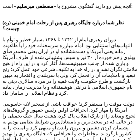
است:
آنچه پیش رو دارید گفتگوی مشروح با
«مصطفی
میرسلیم
»
نظر شما درباره جایگاه رهبری پس از رحلت
امام
خمینی (ره)
چیست؟
دوران رهبری
امام
از ۱۳۴۲ تا ۱۳۶۸ بسیار خطیر و توأم با
التهاب‌های استثنایی بود.
امام
مبارزه سرسختانه خود را با طاغوت
زمانه
یعنی آمریکا و دست‌نشانده او در ایران یعنی محمدرضای
پهلوی زخم خورده از ۳۰ تیر و سپس پشتیبانی شده از طرف آمریکا
و
یاری
شده
از جانب
صهیونیست‌ها، آغاز کرد و در این
راه
از هیچ
ملامتی نگران نشد و در راه خدا به تکلیف شرعی خود عمل کرد؛ رنج
تبعید و ناملایمات آن را
تحمل کرد
ولی با سربلندی و افتخار به میهن
بازگشت و طرح حکومت ولایت فقیه را در مردم سالاری دینی به
نام
جمهوری اسلامی با
درایتی
هوشمندانه و با مدیریت زمان، پیاده
کرد و نظام انقلابی را سامان داد.
دولت موقت را مستقر کرد؛ عواقب
ناشی از
تسخیر لانه جاسوسی
آمریکا را مهار کرد، انحرافات اولین رئیس جمهور و گروهک‌های
لجوج
ومعاند
را از
تارک
انقلاب پاک کرد، هشت سال جنگ تحمیلی را
در حالی که در سخت‌ترین و نامتعادل‌ترین شرایط نظامی بودیم به
پشیمان
کردن
دشمن و بیرون
راندن
او منتهی کرد و امنیت را به
کشور بازگرداند. مخاطرات و انحرافاتی که جایگاه رهبری را تهدید
می‌کرد زدود و با دلی آرام
رخت
از این دنیا بربست. این شرایط واقعاً