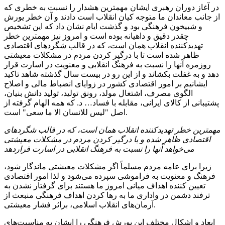
در آغاز دوران رهبری ایشان مهمترین هشدار را نسبت به خطری که
از جانب
معاندان ما متوجه کیان انقلاب است دادند و آن خطر یورش
و شبیخون فرهنگی بود و گذشت ایام نشان داد که این تشخیص
چقدر دقیق و داهیانه بوده است و امروز نیز مهمترین خطر
تهدیدکننده انقلاب همان است، که در قالب شگردهای اقتصادی
ظاهر شده است تا با درگیر کردن مردم در مشکلات معیشتی
روزمره آنها را نسبت به فرهنگ انقلابی و معنویت در اسارت قرار
دهد و به غفلت بکشاند و از این رو در بیست سال گذشته شاهد تاکید
ایشانیم بر امور اقتصادی کشور در زوایای انضباط مالی و اصلاح
الگوی مصرف، اشتغال مولد، رونق تولید، تولید دانش بنیان،
پشتیبانی از کالای ایرانی، مقابله با فساد… د. که همه الهام گرفته از
اصل "لیس للانسان الا ما سعی" است.
مهمترین خطر تهدیدکننده انقلاب همان است، که در قالب شگردهای
اقتصادی ظاهر شده و با درگیر کردن مردم در مشکلات معیشتی
می‌خواهد آنها را نسبت به فرهنگ انقلابی در اسارت قراردهد
زیرا برای عامه مردم مسلماً اگر مشکلات معیشتی ماندگار شود،
فرهنگ و معنویت به فراموشی سپرده می‌شود و لذا امور اقتصادی
تعیین کننده اهداف میانی امروز ما هستند برای گرفتار نشدن به
ترفند دشمن در واداری ما به رها کردن اهداف فرهنگی منبعث از
آرمان‌های انقلاب اسلامی، براثر فشار معیشتی.
ابعاد و اشکال مختلف این یورش فرهنگی را ایشان به مناسبت‌های