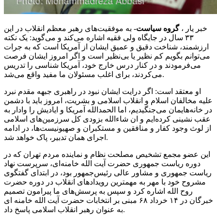
خبر یار ،
گروه سیاست-
به موفقیت‌های رهبر معظم انقلاب در این
۳۳ سال در جایگاه ولی فقیه اشاره می‌کند و می‌گوید: یک نکته
ارزشمند، شناخت دقیق و عمیق ایشان از آمریکا است که به جرات
می‌توانم بگویم
کم نظیر
یا بی‌نظیر است و اگر امروز ایشان فرصت
می‌فرمودند و در کنار درس خارج خود، آمریکا شناسی را تدریس
می‌کردند، برای اغلب مسئولان ما مفید واقع می‌شد.
او معتقد است: اگر درایت ایشان نبود در
راهبری
جبهه
مقدم
نبرد
علیه مخالفان اسلام و انقلاب اسلامی و بشریت، امروز باید با دشمن
در خانه‌هایمان می‌جنگیدیم، اما الحمدالله آمریکا و
ایادیش
را وادار به
عقب نشینی کرده‌ایم و
ان
شاءالله
بزودی کل سرزمین‌های اسلامی
از
لوث
وجود کفار و منافقین و مستکبران و صهیونیست‌ها، در ادامه
اجرای همان تدبیر، پاک خواهد شد.
این عضو مجمع تشخیص مصلحت نظام و نماینده مردم تهران که در
دوره ریاست جمهوری حضرت آیت الله خامنه‌ای، سرپرست نهاد
ریاست جمهوری و مشاور عالی رئیس‌جمهور بود، در ابتدای گفتگوی
مشروح خود با مهر به مهمترین رویدادهای انقلاب در
دوره
حضرت
روح الله اشاره کرد و سپس به پرسش‌های ما پیرامون
تصمیم
خبرگان
در ۱۴ خرداد ۶۸ مبنی بر انتخابات حضرت آیت الله خامنه
ای
به عنوان رهبر انقلاب اسلامی پاسخ داد.