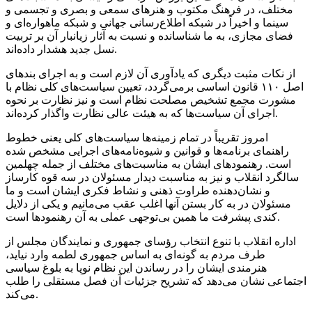
مختلف، در فرهنگ مکتوب و هنرهای سمعی و بصری و تجسمی و
سینما و اخیراً در شبکه اطلاع‌رسانی جهانی و شبکه ماهواره‌ای و
فضای مجازی، به ما شناسانده و نسبت به آثار زیانبار آن بر تربیت
نسل جدید هشدار داده‌اند.
از نکات مثبت دیگری که یادآوری آن لازم است و به اجرای بندهای
اصل ۱۱۰ قانون اساسی برمی‌گردد، تعیین سیاست‌های کلی نظام با
مشورت مجمع تشخیص مصلحت نظام است و نیز نظارت بر نحوه
اجرای آن سیاست‌ها که به هیئت عالی نظارت واگذار کرده‌اند.
امروز تقریباً در تمام زمینه‌ها سیاست‌های کلی یعنی خطوط
راهنمای برنامه‌ها و قوانین و شیوه‌نامه‌های اجرایی مشخص شده
است. رهنمودهای ایشان به مناسبت‌های مختلف از جمله چهلمین
سالگرد انقلاب و نیز به مناسبت دیدار مسئولان در سه قوه کارساز
و نشان‌دهنده طراوت ذهنی و نشاط فکری ایشان است و ما
مسئولان در به کار بستن آنها اغلب عقب می‌مانیم و یکی از دلایل
کندی پیشرفت ما همین بی‌توجهی عملی به آن رهنمودها است.
اداره انقلاب با تنوع انتخاب رؤسای جمهوری و نمایندگان مجلس از
طرف مردم به گونه‌ای به اساس جمهوری لطمه وارد نیاید،
هنرمندی ایشان را در رساندن این نظام نوپا به بلوغ سیاسی
اجتماعی نشان می‌دهد که تشریح جزئیات آن فصل مستقلی را طلب
می‌کند.