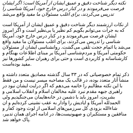
نکته دیگر شناخت دقیق و عمیق ایشان از آمریکا است؛ اگر ایشان
فرصت می‌فرمودند و در کنار درس خارج خود، آمریکا شناسی را
تدریس می‌کردند، برای اغلب مسئولان ما مفید واقع می‌شد
از نکات ارزشمند دیگر شناخت دقیق و عمیق ایشان از آمریکا است
که به جرات می‌توانم بگویم
کم نظیر
یا بی‌نظیر است و اگر امروز
ایشان فرصت می‌فرمودند و در کنار درس خارج خود، آمریکا
شناسی را تدریس می‌کردند، برای اغلب مسئولان ما مفید واقع
می‌شد یا اتمام حجت تلقی می‌گشت. روانشناسی ایشان از مسئولان
حکومتی آمریکا و مردم‌شناسی آمریکا بر مبنای اطلاعات بهنگام و
کارشناسانه و کاربردی است و حتی برای رهبران سایر کشورها نیز
مفید بوده‌است.
ذکر تمام خصوصیاتی که در ۳۳ سال گذشته مصادیق متعدد داشته و
منشأ آثار متعدد بوده، در قالب یک مصاحبه میسر نیست و من فقط
با این نکته مطالبم را خاتمه می‌دهم که اگر درایت ایشان نبود در
راهبری
جبهه
مقدم
نبرد علیه مخالفان اسلام و انقلاب اسلامی و
بشریت، امروز باید با دشمن در خانه‌هایمان می‌جنگیدیم ولی
الحمدلله آمریکا و
ایادیش
را وادار به عقب نشینی کرده‌ایم و
ان
شاءالله
بزودی کل سرزمین‌های اسلامی از
لوث
وجود کفار و
منافقین و مستکبران و صهیونیست‌ها، در ادامه اجرای همان تدبیر،
پاک خواهد شد.