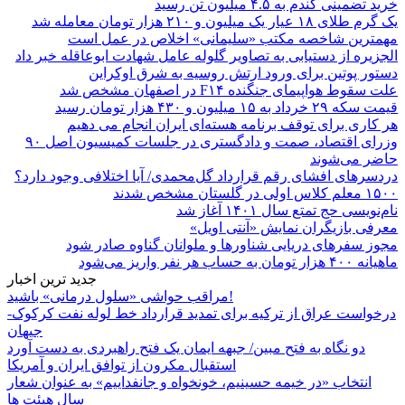
خرید تضمینی گندم به ۴.۵ میلیون تن رسید
یک گرم طلای ۱۸ عیار یک میلیون و ۲۱۰ هزار تومان معامله شد
مهمترین شاخصه مکتب «سلیمانی» اخلاص در عمل است
الجزیره از دستیابی به تصاویر گلوله عامل شهادت ابوعاقله خبر داد
دستور پوتین برای ورود ارتش روسیه به شرق اوکراین
علت سقوط هواپیمای جنگنده F۱۴ در اصفهان مشخص شد
قیمت سکه ۲۹ خرداد به ۱۵ میلیون و ۴۳۰ هزار تومان رسید
هر کاری برای توقف برنامه هسته‌ای ایران انجام می دهیم
وزرای اقتصاد، صمت و دادگستری در جلسات کمیسیون اصل ۹۰
حاضر می‌شوند
دردسرهای افشای رقم قرارداد گل‌محمدی/ آیا اختلافی وجود دارد؟
۱۵۰۰ معلم کلاس اولی در گلستان مشخص شدند
نام‌نویسی حج تمتع سال ۱۴۰۱ آغاز شد
معرفی بازیگران نمایش «آنتی اویل»
مجوز سفرهای دریایی شناورها و ملوانان گناوه صادر شود
ماهیانه ۴۰۰ هزار تومان به حساب هر نفر واریز می‌شود
جدید ترین اخبار
مراقب حواشی «سلول درمانی» باشید!
درخواست عراق از ترکیه برای تمدید قرارداد خط لوله نفت کرکوک-
جیهان
دو نگاه به فتح مبین/ جبهه ایمان یک فتح راهبردی به دست آورد
استقبال مکرون از توافق ایران و آمریکا
انتخاب «در خیمه حسینیم، خونخواه و جانفداییم» به عنوان شعار
سال هیئت ها