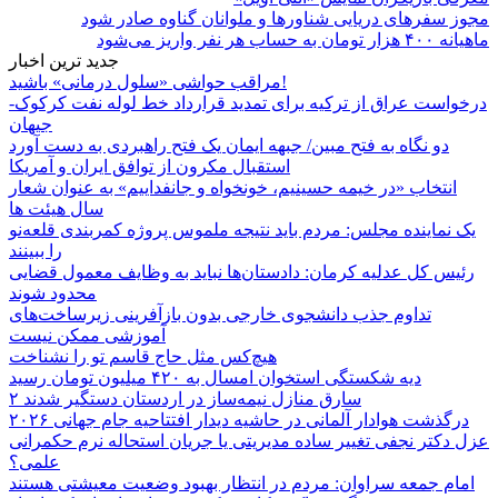
مجوز سفرهای دریایی شناورها و ملوانان گناوه صادر شود
ماهیانه ۴۰۰ هزار تومان به حساب هر نفر واریز می‌شود
جدید ترین اخبار
مراقب حواشی «سلول درمانی» باشید!
درخواست عراق از ترکیه برای تمدید قرارداد خط لوله نفت کرکوک-
جیهان
دو نگاه به فتح مبین/ جبهه ایمان یک فتح راهبردی به دست آورد
استقبال مکرون از توافق ایران و آمریکا
انتخاب «در خیمه حسینیم، خونخواه و جانفداییم» به عنوان شعار
سال هیئت ها
یک نماینده مجلس: مردم باید نتیجه ملموس پروژه کمربندی قلعه‌نو
را ببینند
رئیس کل عدلیه کرمان: دادستان‌ها نباید به وظایف معمول قضایی
محدود شوند
تداوم جذب دانشجوی خارجی بدون بازآفرینی زیرساخت‌های
آموزشی ممکن نیست
هیچ‌کس مثل حاج قاسم تو را نشناخت
دیه شکستگی استخوان امسال به ۴۲۰ میلیون تومان رسید
۲ سارق منازل نیمه‌ساز در اردستان دستگیر شدند
درگذشت هوادار آلمانی در حاشیه دیدار افتتاحیه جام جهانی ۲۰۲۶
عزل دکتر نجفی تغییر ساده مدیریتی یا جریان استحاله نرم حکمرانی
علمی؟
امام جمعه سراوان: مردم در انتظار بهبود وضعیت معیشتی هستند