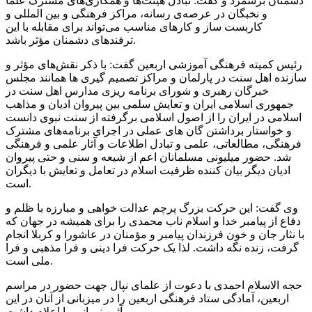
دشمنان برشمرد و گفت: تبادل هیئت‌ها و همکاری‌های مشترک علما
و نخبگان در عرصه‌ی رسانه، مراکز فرهنگی و بین
المللی
و
کاربست ساز و کارهای مناسب می‌تواند برای مقابله با این
باشد.
ترفندهای دشمنان
مؤثر
رئیس
کمیته فرهنگی آموزشی اربعین گفت: با ذکر نقش‌های
مؤثر
و
سازنده اهل سنت در پارلمان و مراکز تصمیم گیری
ها
همانند مجلس
خبرگان رهبری و شورای برنامه
ریزی
مدارس اهل سنت در
جمهوری اسلامی ایران و
تعایش
سلمی
بین پیروان ادیان و مذاهب
اسلامی در ایران را از اصول اسلامی برگرفته از سنت نبوی دانست
و خواستار برداشتن
گان
های
عملی در اجرای برنامه‌های مشترک
فرهنگی، مطالعاتی، علمی و تبادل اطلاعات و آثار علمی و فرهنگی
شد. حضور میلیونی مسلمانان اعم از شیعه و سنی و حتی پیروان
ادیان دیگر بیان کننده ظرفیت اسلام در تعامل و
تعایش
با دیگران
است.
وی گفت: این حرکت بزرگ پرچم عدالت خواهی و مبارزه با ظلم و
دفاع از پیامبر خدا و اسلام ناب محمدی را برای همیشه در جهان که
با نثار جان و خون فرزندان پیامبر و مؤمنان در عاشورا و کربلا انجام
گرفت، زنده نگه داشت. لذا یک حرکت فرا دینی و فرا مذهبی و فرا
ملی است.
حجه
الاسلام احمدی با دعوت از علمای نپال جهت حضور در مراسم
اربعین، آمادگی ستاد فرهنگی اربعین را در میزبانی از آنان در این
نورانی را اعلام داشت.
آئین