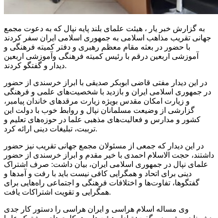
به گزارش خبر یار ، هیئت علمای بلند پایه نپال که به دعوت مجمع
جهانی تقریب مذاهب اسلامی به جمهوری اسلامی ایران سفر کردند
با حضور در
بعثه
مقام معظم رهبری و دفتر کمیته فرهنگی و
آموزشی اربعین
درقم
با رئیس کمیته فرهنگی
وآموزشی
اربعین
دیدار و گفتگو کردند.
در این دیدار مفتی قاضی ابوبکر صدیقی با ابراز خرسندی از حضور
در جمهوری اسلامی ایران و بازدید با شخصیت‌های علمی و فرهنگی
و زیارت امکان مقدس بویژه زیارت مرقدهای خاندان پیامبر،
گزارشی از وضیعت مسلمانان نپال و روابط خوب با دولت این
کشور و مدارس و فعالیت‌های مذهبی علما در حوزه‌های تعلیم و
، تبلیغات دینی ارائه کرد.
ترببت
در این دیدار که جمعی از مسئولان مجمع جهانی تقریب نیز حضور
داشتند، حجت الاسلام احمدی با خیر مقدم و ابراز خرسندی از حضور
علمای نپال در جمهوری اسلامی ایران، بیان داشت: صرف اشتراک
دینی برای اتحاد و همگرایی کافی نیست باید با رفت و
آمدها
و
گفتگوها، تفاوت‌ها و اختلافات فرهنگی و اجتماعی راه‌هایی برای
همگرایی و تقویت اشتراکات یافت.
وی مساله اسلام هراسی و ایران هراسی را دستور کار جدی