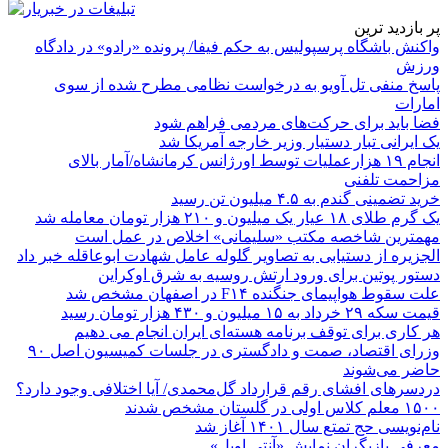
پر بازدید ترین
واکنش باشگاه پرسپولیس به حکم فیفا/ پرونده «رادو» در دادگاه
ورزش
پاسخ منفی تل آویو به درخواست نظامی مطرح شده از سوی
امارات
فضا باید برای حرکت‌های مردمی فراهم شود
یک ایرانی تبار دستیار وزیر خارجه آمریکا شد
انجام ۱۹ هزارعملیات توسط اورژانس کرمانشاه/آمار بالای
مزاحمت تلفنی
خرید تضمینی گندم به ۴.۵ میلیون تن رسید
یک گرم طلای ۱۸ عیار یک میلیون و ۲۱۰ هزار تومان معامله شد
مهمترین شاخصه مکتب «سلیمانی» اخلاص در عمل است
الجزیره از دستیابی به تصاویر گلوله عامل شهادت ابوعاقله خبر داد
دستور پوتین برای ورود ارتش روسیه به شرق اوکراین
علت سقوط هواپیمای جنگنده F۱۴ در اصفهان مشخص شد
قیمت سکه ۲۹ خرداد به ۱۵ میلیون و ۴۳۰ هزار تومان رسید
هر کاری برای توقف برنامه هسته‌ای ایران انجام می دهیم
وزرای اقتصاد، صمت و دادگستری در جلسات کمیسیون اصل ۹۰
حاضر می‌شوند
دردسرهای افشای رقم قرارداد گل‌محمدی/ آیا اختلافی وجود دارد؟
۱۵۰۰ معلم کلاس اولی در گلستان مشخص شدند
نام‌نویسی حج تمتع سال ۱۴۰۱ آغاز شد
معرفی بازیگران نمایش «آنتی اویل»