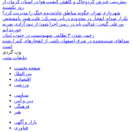
پیش‌بینی خیزش گردوخاک و کاهش کیفیت هوا در استان کرمان از
روز یکشنبه
شهرداری تهران چگونه مناطق حادثه‌دیده جنگ را مدیریت کرد؟
تکرار صدای انفجار در محدوده دریایی سیریک؛ علت هنوز نامشخص
پورعلی گنجی: عدالت باید در زمین اجرا شود/ از نبود آزادی ضربه
خورده ایم
زخمی شدن ۳ نظامی صهیونیست در جنوب لبنان
صداهای شنیده‌شده در شرق اصفهان ناشی از انفجارهای کنترل‌شده
است
وب گردی
تبلیغات متنی
صفحه نخست
بین الملل
اقتصادی
ورزشی
سیاسی
دین و آیین
فرهنگی
هنر
بازار و آگهی
فناوری