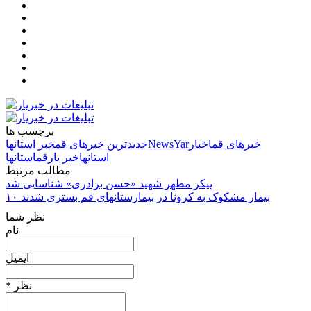
برچسب ها
خبرهای قم
اخبار
NewsYar
جدیدترین خبرهای قم
خبر استانها
استانها
خبر یار
قم
استانها
مطالب مرتبط
پیکر مطهر شهید «حسن برادری» شناسایی شد
۱۰ بیمار مشکوک به کرونا در بیمارستانهای قم بستری شدند
نظر شما
نام
ایمیل
* نظر