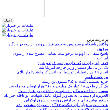
پر بازدید ترین
واکنش باشگاه پرسپولیس به حکم فیفا/ پرونده «رادو» در دادگاه
ورزش
پاسخ منفی تل آویو به درخواست نظامی مطرح شده از سوی
امارات
فضا باید برای حرکت‌های مردمی فراهم شود
یک ایرانی تبار دستیار وزیر خارجه آمریکا شد
انجام ۱۹ هزارعملیات توسط اورژانس کرمانشاه/آمار بالای
مزاحمت تلفنی
خرید تضمینی گندم به ۴.۵ میلیون تن رسید
یک گرم طلای ۱۸ عیار یک میلیون و ۲۱۰ هزار تومان معامله شد
مهمترین شاخصه مکتب «سلیمانی» اخلاص در عمل است
الجزیره از دستیابی به تصاویر گلوله عامل شهادت ابوعاقله خبر داد
دستور پوتین برای ورود ارتش روسیه به شرق اوکراین
علت سقوط هواپیمای جنگنده F۱۴ در اصفهان مشخص شد
قیمت سکه ۲۹ خرداد به ۱۵ میلیون و ۴۳۰ هزار تومان رسید