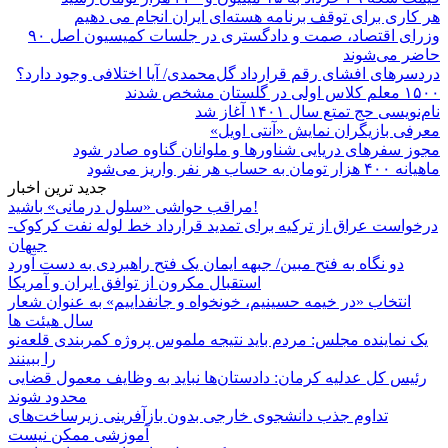
هر کاری برای توقف برنامه هسته‌ای ایران انجام می دهیم
وزرای اقتصاد، صمت و دادگستری در جلسات کمیسیون اصل ۹۰
حاضر می‌شوند
دردسرهای افشای رقم قرارداد گل‌محمدی/ آیا اختلافی وجود دارد؟
۱۵۰۰ معلم کلاس اولی در گلستان مشخص شدند
نام‌نویسی حج تمتع سال ۱۴۰۱ آغاز شد
معرفی بازیگران نمایش «آنتی اویل»
مجوز سفرهای دریایی شناورها و ملوانان گناوه صادر شود
ماهیانه ۴۰۰ هزار تومان به حساب هر نفر واریز می‌شود
جدید ترین اخبار
مراقب حواشی «سلول درمانی» باشید!
درخواست عراق از ترکیه برای تمدید قرارداد خط لوله نفت کرکوک-
جیهان
دو نگاه به فتح مبین/ جبهه ایمان یک فتح راهبردی به دست آورد
استقبال مکرون از توافق ایران و آمریکا
انتخاب «در خیمه حسینیم، خونخواه و جانفداییم» به عنوان شعار
سال هیئت ها
یک نماینده مجلس: مردم باید نتیجه ملموس پروژه کمربندی قلعه‌نو
را ببینند
رئیس کل عدلیه کرمان: دادستان‌ها نباید به وظایف معمول قضایی
محدود شوند
تداوم جذب دانشجوی خارجی بدون بازآفرینی زیرساخت‌های
آموزشی ممکن نیست