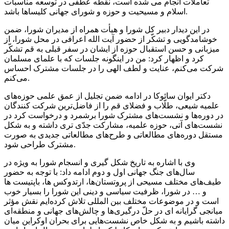
تعاملات انجام
می
شده است، نقطه عطفی در توسعه مناسبات
اسلام و مسیحیت و حوزه و شورای جهانی کلیساها باشد.
در این دیدار دبیر کل شورا و هیأت همراه از مدیران شورا، ضمن
خوشامدگویی و تشکّر از حضور آیت الله اعرافی در محل شورا، از
میزبانی و حسن استقبال حوزه از ایشان در سفر قبلی به قم تشکّر
کرد و اظهار کرد: من در اینگونه جلسات که با علمای مسلمان
شرکت می‌کنم، عنایت و لطف الهی را در جلسات مشترک احساس
می‌کنم.
دکتر ایوان
سائوکا
در ادامه ضمن تجلیل از عمق علمی حوزه‌های
علمیه شیعی، طلّاب و فضلای قم را از فاضل‌ترین شرکت کنندگان
در دوره‌ها و نشست‌های مشترک شورا برشمرد و درخواست کرد در
نشست‌های آتی، حوزه علمیه، مشارکت جدّی تری داشته و به شکل
مستقل دوره‌های مطالعاتی و طرح‌های مطالعاتی جدیدی به صورت
مشترک طراحی شود.
وی با اشاره به تاریخ شکل
گیری
و انسجام شورا به ویژه در
سال‌های جنگ جهانی اول و دوم ادامه داد: با توجه به حضور
طیف‌های مختلف مسیحی از پروتستان‌ها،
ارتدوکس
ها
،
باپتیست
ها
و … در شورا، ظرفیت سیاسی و دینی این شورا را بسیار خوب
است و در موضوعات مختلف بین
المللی
تلاش کرده‌ایم نقش مؤثر
میانجی
گرایانه
ای
در حلّ درگیری‌ها و چالش‌های جهانی و منطقه‌ای
داشته باشیم و به شکل خاص نشست‌هایی برای بحران اوکراین میان