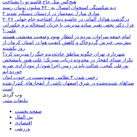
هیچ‌کس مثل حاج قاسم تو را نشناخت
دیه شکستگی استخوان امسال به ۴۲۰ میلیون تومان رسید
۲ سارق منازل نیمه‌ساز در اردستان دستگیر شدند
درگذشت هوادار آلمانی در حاشیه دیدار افتتاحیه جام جهانی ۲۰۲۶
عزل دکتر نجفی تغییر ساده مدیریتی یا جریان استحاله نرم حکمرانی
علمی؟
امام جمعه سراوان: مردم در انتظار بهبود وضعیت معیشتی هستند
پیش‌بینی خیزش گردوخاک و کاهش کیفیت هوا در استان کرمان از
روز یکشنبه
شهرداری تهران چگونه مناطق حادثه‌دیده جنگ را مدیریت کرد؟
تکرار صدای انفجار در محدوده دریایی سیریک؛ علت هنوز نامشخص
پورعلی گنجی: عدالت باید در زمین اجرا شود/ از نبود آزادی ضربه
خورده ایم
زخمی شدن ۳ نظامی صهیونیست در جنوب لبنان
صداهای شنیده‌شده در شرق اصفهان ناشی از انفجارهای کنترل‌شده
است
وب گردی
تبلیغات متنی
صفحه نخست
بین الملل
اقتصادی
ورزشی