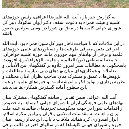
به گزارش خبر یار ، آیت الله علیرضا اعرافی، رئیس حوزه‌های
علمیه و هیئت همراه به دعوت اسقف دکتر ایوان
سائوکا
، دبیر کل
شورای جهانی کلیساها در مقرّ این شورا در
بوسی
سوئیس حضور
یافتند.
در این ملاقات که با ضیافت ناهار دبیر کل شورا همراه بود، آیت الله
اعرافی ضمن معرفی ظرفیت‌ها و دستاوردهای علمی حوزه‌های
علمیه و برخی از نهادهای مهم حوزوی مانند حوزه علمیه خواهران،
جامعة
المصطفی
(
ص)
العالمیه و جامعة
الزهراء
(
س)
، افزودند:
پاسخگویی به مطالبات بشر امروز علاوه بر گفتگوهای بین
الأدیانی
و
تعاملات و همکاری‌های میان نهادهای دینی، نیازمند مطالعات و
پژوهش‌های عمیق و مشترک میان صاحب نظران ادیان مختلف و
نظریه پردازی و تولید فکر و اندیشه است و حوزه‌های علمیه در همه
این سطوح آماده گسترش همکاری‌ها می‌باشد.
آیت الله اعرافی ضمن تقدیر از سابقه گفتگوهای مشترک میان
نهادهای علمی فرهنگی ایران با شورای جهانی کلیساها، به خصوص
از اقدامات شورا در جهت محکومیت تحریم‌های ظالمانه علیه ملت
ایران و اهانت به مقدسات اسلامی و
قران
و پیامبر مکرم اسلام،
ابراز امیدواری کرد همانند ملاقات با پاپ، این دیدار رسمی میان
حوزه و شورای جهانی کلیساها که در
سالهای
اخیر در قالب برخی