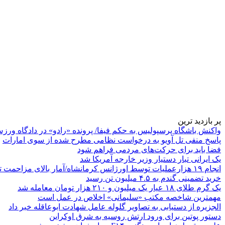
پر بازدید ترین
واکنش باشگاه پرسپولیس به حکم فیفا/ پرونده «رادو» در دادگاه ورز
پاسخ منفی تل آویو به درخواست نظامی مطرح شده از سوی امارات
فضا باید برای حرکت‌های مردمی فراهم شود
یک ایرانی تبار دستیار وزیر خارجه آمریکا شد
انجام ۱۹ هزارعملیات توسط اورژانس کرمانشاه/آمار بالای مزاحمت تلفنی
خرید تضمینی گندم به ۴.۵ میلیون تن رسید
یک گرم طلای ۱۸ عیار یک میلیون و ۲۱۰ هزار تومان معامله شد
مهمترین شاخصه مکتب «سلیمانی» اخلاص در عمل است
الجزیره از دستیابی به تصاویر گلوله عامل شهادت ابوعاقله خبر داد
دستور پوتین برای ورود ارتش روسیه به شرق اوکراین