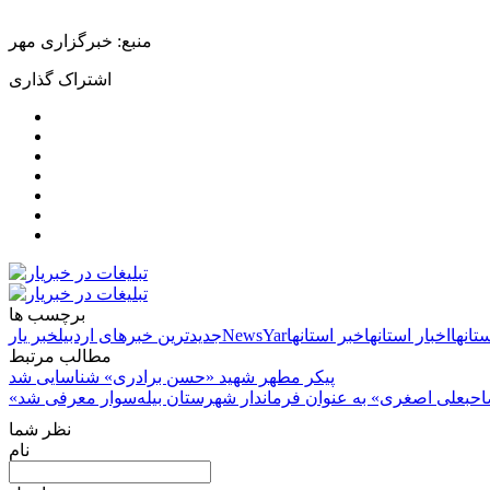
منبع: خبرگزاری مهر
اشتراک گذاری
برچسب ها
ستانها
اخبار استانها
خبر استانها
NewsYar
جدیدترین خبرهای اردبیل
خبر یار
مطالب مرتبط
پیکر مطهر شهید «حسن برادری» شناسایی شد
احبعلی اصغری» به عنوان فرماندار شهرستان بیله‌سوار معرفی شد
نظر شما
نام