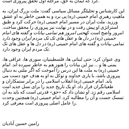
کرد که ایمان به حق، مرحله اول تحقق پیروزی است.
این کارشناس و تحلیلگر مسائل سیاسی گفت: ملت بزرگ ایران، به
ماهیتِ رهبریِ امام خمینی (ره) پی برد و به همین خاطر به او عشق
ورزید. ملت ایران در مسیر امام خمینی (ره) حرکت کرد و طبق
استراتژی او پیش رفت و در نهایت نیز پیروزی را محقق ساخت.
امروز واضح است که
حتی امروز هم تمامی بیانات و گفته های امام
خمینی (ره) در دل ها و عقل های تک تک مردم ایران وجود دارد
تمامی بیانات و گفته های امام خمینی (ره) در دل ها و عقل های تک
تک مردم ایران وجود دارد.
وی عنوان کرد: حتی لبنانی ها، فلسطینیان، سوری ها، عراقی ها،
یمنی ها و ... نیز این بیانات را هنوز هم به خاطر سپرده اند. امام
خمینی (ره) به ملت ها این درس را آموخت که اگر ملتی به دنبال
پیروزی باشد، با یاری خداوند و توکل به او به هدف خود دست می
یابد. امام خمینی (ره) انقلاب اسلامی را در برابر ستمکاران و
طغیانگران قرار داد. او یک تاریخ جدید را برای نسل جدید امت
اسلامی رقم زد. او نشان داد که «حق» قدرتی است که باید به آن
تمسک جست و آن را مطالبه کرد. امام خمینی (ره) همچنین وحدت
را عامل اصلی پیروزی امت معرفی کرد.
رامین حسین آبادیان