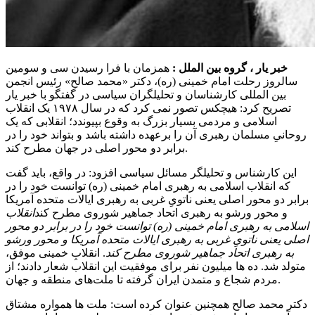
خبر یار ، گروه بین الملل :
همزمان با فرا رسیدن سی و سومین
سالروز رحلت امام خمینی (ره)، دکتر «محمد صالح» رئیس انجمن
بین المللی کارشناسان و تحلیلگران سیاسی در گفتگو با خبر یار
تصریح کرد: هیچکس تصور نمی کرد که در سال ۱۹۷۸ یک انقلاب
اسلامی و مردمی بسیار بزرگ به وقوع بپیوندد؛ انقلابی که یک
روحانیِ مسلمان رهبری آن را برعهده داشته باشد و بتواند خود را در
برابر دو محور اصلی در جهان مطرح کند.
این کارشناس و تحلیلگر مسائل سیاسی افزود: در واقع، باید گفت
که انقلاب اسلامی به رهبری امام خمینی (ره) توانست خود را در
برابر دو محور اصلی یعنی ناتویِ غربی به رهبری ایالات متحده آمریکا
و محور ورشو به رهبری اتحاد جماهیر شوروی مطرح کند
انقلاب
اسلامی به رهبری امام خمینی (ره) توانست خود را در برابر دو محور
اصلی یعنی ناتویِ غربی به رهبری ایالات متحده آمریکا و محور ورشو
به رهبری اتحاد جماهیر شوروی مطرح کند
. انقلابِ خمینی موفق،
متولد شد. ده ها میلیون نفر برای موفقیت این انقلاب شعار دادند؛ از
مردم شجاع و متمدن ایران گرفته تا ملت‌های منطقه و جهان.
دکتر محمد صالح همچنین عنوان کرده است: ملت ها همواره مشتاق