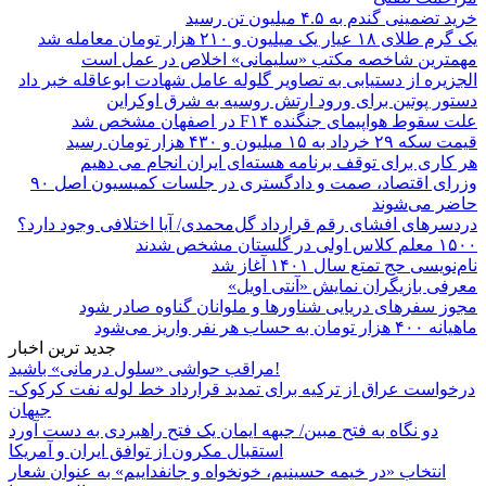
خرید تضمینی گندم به ۴.۵ میلیون تن رسید
یک گرم طلای ۱۸ عیار یک میلیون و ۲۱۰ هزار تومان معامله شد
مهمترین شاخصه مکتب «سلیمانی» اخلاص در عمل است
الجزیره از دستیابی به تصاویر گلوله عامل شهادت ابوعاقله خبر داد
دستور پوتین برای ورود ارتش روسیه به شرق اوکراین
علت سقوط هواپیمای جنگنده F۱۴ در اصفهان مشخص شد
قیمت سکه ۲۹ خرداد به ۱۵ میلیون و ۴۳۰ هزار تومان رسید
هر کاری برای توقف برنامه هسته‌ای ایران انجام می دهیم
وزرای اقتصاد، صمت و دادگستری در جلسات کمیسیون اصل ۹۰
حاضر می‌شوند
دردسرهای افشای رقم قرارداد گل‌محمدی/ آیا اختلافی وجود دارد؟
۱۵۰۰ معلم کلاس اولی در گلستان مشخص شدند
نام‌نویسی حج تمتع سال ۱۴۰۱ آغاز شد
معرفی بازیگران نمایش «آنتی اویل»
مجوز سفرهای دریایی شناورها و ملوانان گناوه صادر شود
ماهیانه ۴۰۰ هزار تومان به حساب هر نفر واریز می‌شود
جدید ترین اخبار
مراقب حواشی «سلول درمانی» باشید!
درخواست عراق از ترکیه برای تمدید قرارداد خط لوله نفت کرکوک-
جیهان
دو نگاه به فتح مبین/ جبهه ایمان یک فتح راهبردی به دست آورد
استقبال مکرون از توافق ایران و آمریکا
انتخاب «در خیمه حسینیم، خونخواه و جانفداییم» به عنوان شعار