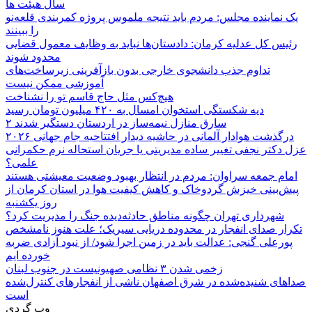
سال هیئت ها
یک نماینده مجلس: مردم باید نتیجه ملموس پروژه کمربندی قلعه‌نو
را ببینند
رئیس کل عدلیه کرمان: دادستان‌ها نباید به وظایف معمول قضایی
محدود شوند
تداوم جذب دانشجوی خارجی بدون بازآفرینی زیرساخت‌های
آموزشی ممکن نیست
هیچ‌کس مثل حاج قاسم تو را نشناخت
دیه شکستگی استخوان امسال به ۴۲۰ میلیون تومان رسید
۲ سارق منازل نیمه‌ساز در اردستان دستگیر شدند
درگذشت هوادار آلمانی در حاشیه دیدار افتتاحیه جام جهانی ۲۰۲۶
عزل دکتر نجفی تغییر ساده مدیریتی یا جریان استحاله نرم حکمرانی
علمی؟
امام جمعه سراوان: مردم در انتظار بهبود وضعیت معیشتی هستند
پیش‌بینی خیزش گردوخاک و کاهش کیفیت هوا در استان کرمان از
روز یکشنبه
شهرداری تهران چگونه مناطق حادثه‌دیده جنگ را مدیریت کرد؟
تکرار صدای انفجار در محدوده دریایی سیریک؛ علت هنوز نامشخص
پورعلی گنجی: عدالت باید در زمین اجرا شود/ از نبود آزادی ضربه
خورده ایم
زخمی شدن ۳ نظامی صهیونیست در جنوب لبنان
صداهای شنیده‌شده در شرق اصفهان ناشی از انفجارهای کنترل‌شده
است
وب گردی