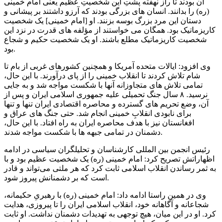
آن بودند تا راز نهفته پشتِ این شخصیتِ عظیم یعنی امام خمینی
(ره) را بدانند. انسان های بزرگی بودند که آرزو داشتند بر پیشانی و
دستان این مرد بزرگ بوسه بزنند. او [امام خمینی] یک شخصیت
کاریزماتیک بود. همگان می خواستند از مؤلفه های قدرت در نزد این
شخصیت کاریزماتیک مطلع باشند. او یک شخصیت حکیم و شجاع
بود.
وی افزود: ایالات متحده آمریکا و همچنین کشورهای غربی از بام تا
شام تلاش کردند تا انقلاب خمینی را از پای درآورند. با این حال،
تمامی تلاش های متجاوزانه آنها با شکست مواجه شد و به جایی
نرسید. ۸ سال جنگ تحمیلی علیه جمهوری اسلامی ایران و پس از
آن، وضع تحریم های گسترده و محاصره اقتصادی ایران تنها و تنها
برای نابودی انقلابِ خمینی انجام شد. حتی جنگ های عراق و
افغانستان نیز با هدف محاصره ایران به راه افتاد. با این حال،
دشمنان در تمامی جبهه ها با شکست مواجه شدند.
رئیس انجمن بین المللی کارشناسان و تحلیلگران سیاسی در ادامه
اظهاراتش تصریح کرد: امام خمینی (ره) یک شخصیت عظیم بود و با
به ثمر رساندن انقلاب اسلامی ثابت کرد که هر ملتی می‌تواند و قادر
است که بر دشمنانش پیروز شود.
وی در همین راستا ادامه داد: امام خمینی (ره) با رهبریِ حکیمانه،
شجاعانه و آگاهانه خود، انقلاب اسلامی ایران را تا پیروزی، هدایت
کرد. او در این میان، هیچ توجهی به تهدیدات دشمنان نداشت. او ثابت