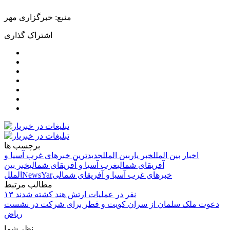
منبع: خبرگزاری مهر
اشتراک گذاری
برچسب ها
اخبار بین الملل
خبر یار
بین الملل
جدیدترین خبرهای غرب آسیا و
آفریقای شمالی
غرب آسیا و آفریقای شمالی
خبر بین
خبرهای غرب آسیا و آفریقای شمالی
NewsYar
الملل
مطالب مرتبط
۱۳ نفر در عملیات ارتش هند کشته شدند
دعوت ملک سلمان از سران کویت و قطر برای شرکت در نشست
ریاض
نظر شما