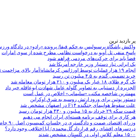
پر بازدید ترین
واکنش باشگاه پرسپولیس به حکم فیفا/ پرونده «رادو» در دادگاه ورز
پاسخ منفی تل آویو به درخواست نظامی مطرح شده از سوی امارات
فضا باید برای حرکت‌های مردمی فراهم شود
یک ایرانی تبار دستیار وزیر خارجه آمریکا شد
انجام ۱۹ هزارعملیات توسط اورژانس کرمانشاه/آمار بالای مزاحمت تلفنی
خرید تضمینی گندم به ۴.۵ میلیون تن رسید
یک گرم طلای ۱۸ عیار یک میلیون و ۲۱۰ هزار تومان معامله شد
الجزیره از دستیابی به تصاویر گلوله عامل شهادت ابوعاقله خبر داد
مهمترین شاخصه مکتب «سلیمانی» اخلاص در عمل است
دستور پوتین برای ورود ارتش روسیه به شرق اوکراین
علت سقوط هواپیمای جنگنده F۱۴ در اصفهان مشخص شد
قیمت سکه ۲۹ خرداد به ۱۵ میلیون و ۴۳۰ هزار تومان رسید
هر کاری برای توقف برنامه هسته‌ای ایران انجام می دهیم
وزرای اقتصاد، صمت و دادگستری در جلسات کمیسیون اصل ۹۰ حاضر می‌شوند
دردسرهای افشای رقم قرارداد گل‌محمدی/ آیا اختلافی وجود دارد؟
۱۵۰۰ معلم کلاس اولی در گلستان مشخص شدند