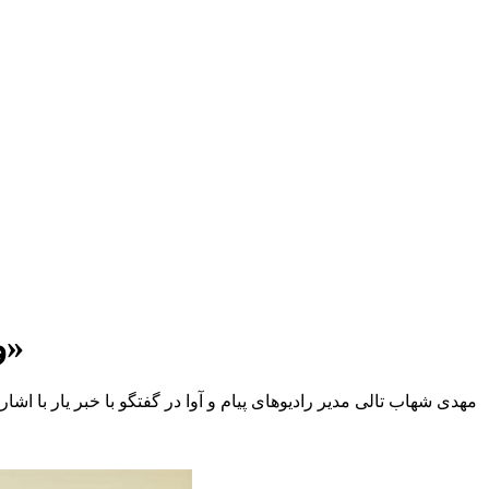
ویژه‌های رادیو پیام در ۱۴ و ۱۵ خرداد اعلام شد/ به سوی «افقی روشن»
مهدی شهاب تالی مدیر رادیوهای پیام و آوا در گفتگو با خبر یار با اش