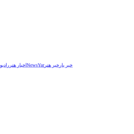
خبر یار
خبر هنر
NewsYar
اخبار هنر
رادیو 