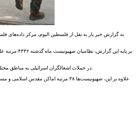
در حملات اشغالگران اسرائیلی به مناطق مختلف کرانه باختری، ۱۴۸۷ نفر زخمی شدند. همچنین نظامیان صهیونیست ماه می گذشته ۶۰۳ فلسطینی از جمله ده‌ها کودک را بازداشت کردند.