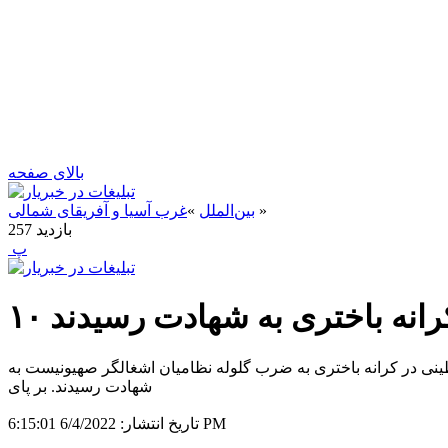
بالای صفحه
»
بین‌الملل
»
غرب آسیا و آفریقای شمالی
بازدید
257
‍ پ
کرانه باختری به شهادت رسیدند
ر به نقل از فلسطین الیوم، مرکز داده‌های فلسطینی «معطی» در گزارشی اعلام کرد که در ماه مِی گذشته ۱۰ فلسطینی در کرانه باختری به ضرب گلوله نظامیان اشغالگر صهیونیست به
شهادت رسیدند. بر پای
6/4/2022 6:15:01 PM
تاریخ انتشار: