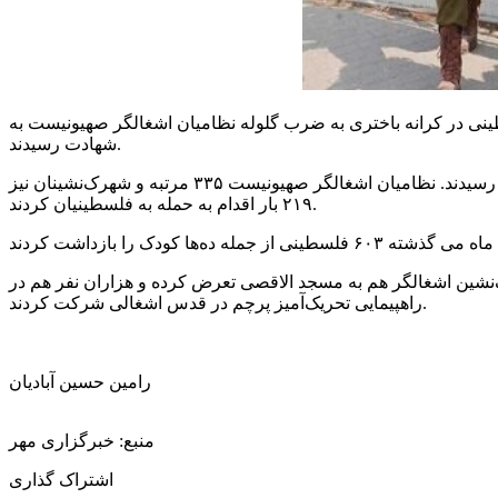
ر به نقل از فلسطین الیوم، مرکز داده‌های فلسطینی «معطی» در گزارشی اعلام کرد که در ماه مِی گذشته ۱۰ فلسطینی در کرانه باختری به ضرب گلوله نظامیان اشغالگر صهیونیست به
شهادت رسیدند.
بر پایه این گزارش، نظامیان صهیونیست ماه گذشته ۴۳۴۲ مرتبه علیه فلسطینیان دست به تجاوز زدند که طی آن ۱۰ فلسطینی به شهادت رسیدند. نظامیان اشغالگر صهیونیست ۳۳۵ مرتبه و شهرک‌نشینان نیز
۲۱۹ بار اقدام به حمله به فلسطینیان کردند.
یونیست‌ها ۳۸ مرتبه اماکن مقدس اسلامی و مسیحی را در شهر قدس مورد تعرض قرار دادند و در مجموع ۴۸۷۶ شهرک‌نشین اشغالگر هم به مسجد الاقصی تعرض کرده و هزاران نفر هم در
راهپیمایی تحریک‌آمیز پرچم در قدس اشغالی شرکت کردند.
رامین حسین آبادیان
منبع: خبرگزاری مهر
اشتراک گذاری