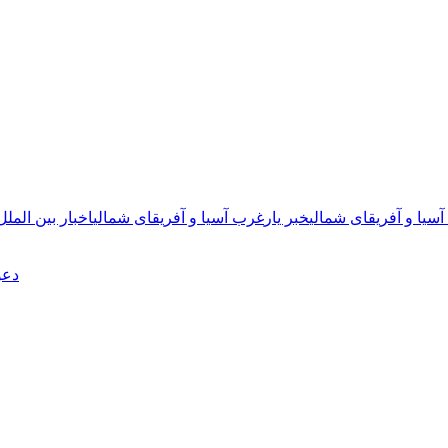
سیا و آفریقای شمالی
خبر یار
غرب آسیا و آفریقای شمالی
اخبار بین الملل
دعو