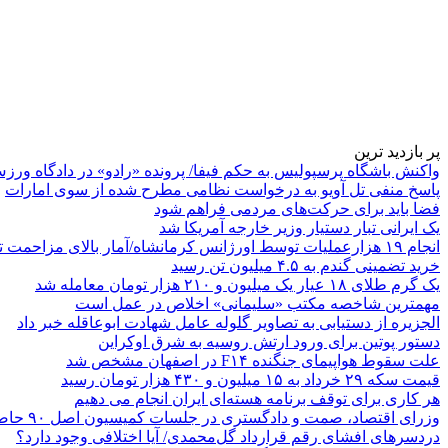
پر بازدید ترین
واکنش باشگاه پرسپولیس به حکم فیفا/ پرونده «رادو» در دادگاه ورز
پاسخ منفی تل آویو به درخواست نظامی مطرح شده از سوی امارات
فضا باید برای حرکت‌های مردمی فراهم شود
یک ایرانی تبار دستیار وزیر خارجه آمریکا شد
انجام ۱۹ هزارعملیات توسط اورژانس کرمانشاه/آمار بالای مزاحمت تلفنی
خرید تضمینی گندم به ۴.۵ میلیون تن رسید
یک گرم طلای ۱۸ عیار یک میلیون و ۲۱۰ هزار تومان معامله شد
مهمترین شاخصه مکتب «سلیمانی» اخلاص در عمل است
الجزیره از دستیابی به تصاویر گلوله عامل شهادت ابوعاقله خبر داد
دستور پوتین برای ورود ارتش روسیه به شرق اوکراین
علت سقوط هواپیمای جنگنده F۱۴ در اصفهان مشخص شد
قیمت سکه ۲۹ خرداد به ۱۵ میلیون و ۴۳۰ هزار تومان رسید
هر کاری برای توقف برنامه هسته‌ای ایران انجام می دهیم
وزرای اقتصاد، صمت و دادگستری در جلسات کمیسیون اصل ۹۰ حاضر می‌شوند
دردسرهای افشای رقم قرارداد گل‌محمدی/ آیا اختلافی وجود دارد؟