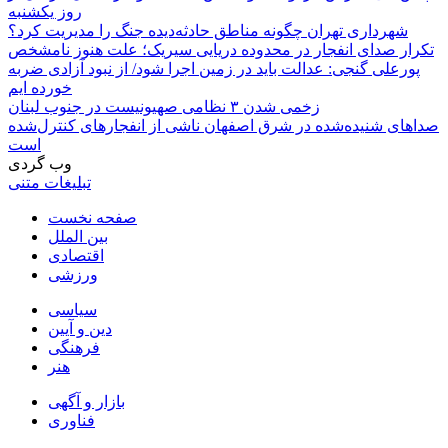
روز یکشنبه
شهرداری تهران چگونه مناطق حادثه‌دیده جنگ را مدیریت کرد؟
تکرار صدای انفجار در محدوده دریایی سیریک؛ علت هنوز نامشخص
پورعلی گنجی: عدالت باید در زمین اجرا شود/ از نبود آزادی ضربه
خورده ایم
زخمی شدن ۳ نظامی صهیونیست در جنوب لبنان
صداهای شنیده‌شده در شرق اصفهان ناشی از انفجارهای کنترل‌شده
است
وب گردی
تبلیغات متنی
صفحه نخست
بین الملل
اقتصادی
ورزشی
سیاسی
دین و آیین
فرهنگی
هنر
بازار و آگهی
فناوری