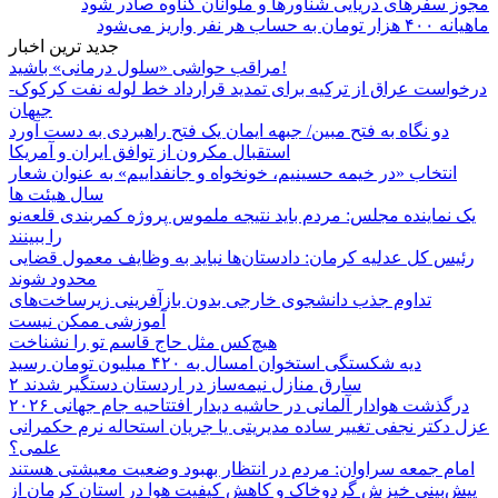
مجوز سفرهای دریایی شناورها و ملوانان گناوه صادر شود
ماهیانه ۴۰۰ هزار تومان به حساب هر نفر واریز می‌شود
جدید ترین اخبار
مراقب حواشی «سلول درمانی» باشید!
درخواست عراق از ترکیه برای تمدید قرارداد خط لوله نفت کرکوک-
جیهان
دو نگاه به فتح مبین/ جبهه ایمان یک فتح راهبردی به دست آورد
استقبال مکرون از توافق ایران و آمریکا
انتخاب «در خیمه حسینیم، خونخواه و جانفداییم» به عنوان شعار
سال هیئت ها
یک نماینده مجلس: مردم باید نتیجه ملموس پروژه کمربندی قلعه‌نو
را ببینند
رئیس کل عدلیه کرمان: دادستان‌ها نباید به وظایف معمول قضایی
محدود شوند
تداوم جذب دانشجوی خارجی بدون بازآفرینی زیرساخت‌های
آموزشی ممکن نیست
هیچ‌کس مثل حاج قاسم تو را نشناخت
دیه شکستگی استخوان امسال به ۴۲۰ میلیون تومان رسید
۲ سارق منازل نیمه‌ساز در اردستان دستگیر شدند
درگذشت هوادار آلمانی در حاشیه دیدار افتتاحیه جام جهانی ۲۰۲۶
عزل دکتر نجفی تغییر ساده مدیریتی یا جریان استحاله نرم حکمرانی
علمی؟
امام جمعه سراوان: مردم در انتظار بهبود وضعیت معیشتی هستند
پیش‌بینی خیزش گردوخاک و کاهش کیفیت هوا در استان کرمان از