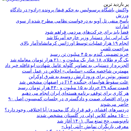
پر بازدید ترین
واکنش باشگاه پرسپولیس به حکم فیفا/ پرونده «رادو» در دادگاه
ورزش
پاسخ منفی تل آویو به درخواست نظامی مطرح شده از سوی
امارات
فضا باید برای حرکت‌های مردمی فراهم شود
یک ایرانی تبار دستیار وزیر خارجه آمریکا شد
انجام ۱۹ هزارعملیات توسط اورژانس کرمانشاه/آمار بالای
مزاحمت تلفنی
خرید تضمینی گندم به ۴.۵ میلیون تن رسید
یک گرم طلای ۱۸ عیار یک میلیون و ۲۱۰ هزار تومان معامله شد
الجزیره از دستیابی به تصاویر گلوله عامل شهادت ابوعاقله خبر داد
مهمترین شاخصه مکتب «سلیمانی» اخلاص در عمل است
دستور پوتین برای ورود ارتش روسیه به شرق اوکراین
علت سقوط هواپیمای جنگنده F۱۴ در اصفهان مشخص شد
قیمت سکه ۲۹ خرداد به ۱۵ میلیون و ۴۳۰ هزار تومان رسید
هر کاری برای توقف برنامه هسته‌ای ایران انجام می دهیم
وزرای اقتصاد، صمت و دادگستری در جلسات کمیسیون اصل ۹۰
حاضر می‌شوند
دردسرهای افشای رقم قرارداد گل‌محمدی/ آیا اختلافی وجود دارد؟
۱۵۰۰ معلم کلاس اولی در گلستان مشخص شدند
نام‌نویسی حج تمتع سال ۱۴۰۱ آغاز شد
معرفی بازیگران نمایش «آنتی اویل»