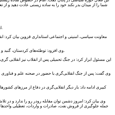
شما را از میدان بدر نکند خود را به ساده زیستی عادت دهید و از ت
ابوالحسن کبیری در گفت‌وگو با خبر یار، اظهار کرد: انقلابی‌گری به معنای حاضر بودن در هر صحنه‌ای است که انقلاب نیاز به حضور افراد دارد.
معاونت سیاسی، امنیتی و اجتماعی استانداری قزوین بیان کرد: ان
وی افزود: توطئه‌های کردستان، گنبد و خوزستان از جمله فراز و نشیب‌های مسیر انقلاب بود که در همین راستا انقلابی‌گری مردم کردستان با تقدیم ۳۳ هزار شهید امنیت رقم خورد.
وی گفت: پس از جنگ انقلابی‌گری با حضور در صحنه علم و فناوری ر
کبیری ادامه داد: بار دیگر انقلابی‌گری در دفاع از مرزهای کشو
وی بیان کرد: امروز دشمن توان مقابله رودر رو را ندارد و در ت
جمله جلوگیری از فروش نفت، صادرات و واردات، تعطیلی واحدهای تو