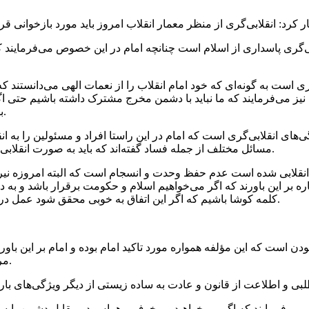
گری پاسداری از اسلام است چنانچه امام در این خصوص می‌فرمایند که 
 است به گونه‌ای که خود امام انقلاب را از نعمات الهی می‌دانستند که 
 نیز می‌فرمایند که ما نباید با دشمن مخرج مشترک داشته باشیم حتی
باشد نباید آن حرف زده شود چراکه وظیفه ما پاسداری از انقلاب است.
ی انقلابی‌گری است که امام در این راستا افراد و مسئولین را به انقلا
مسائل مختلف از جمله فساد گفته‌اند که باید به صورت انقلابی عمل کرد و ایشان بارها گفته‌اند که من سیاسی نبوده و انقلابی هستند.
ی انقلابی شده است عدم حفظ وحدت و انسجام است که البته امروزه نیرو
ره بر این باورند که اگر می‌خواهیم اسلام و حکومت برقرار باشد و به
کلمه کوشا باشیم که اگر این اتفاق به خوبی محقق شود عمل در حوزه منویات مقام معظم رهبری گام‌های مؤثری برداشته خواهد شد.
 است که این مؤلفه همواره مورد تاکید امام بوده و امام بر این باور بو
مردم پشتیبان یک حکومت باشند آن حکومت هیچگاه سقوط نخواهد کرد.
‌فرمایند که اگر می‌خواهید بی خوف و هراس در مقابل دشمن بایستید 