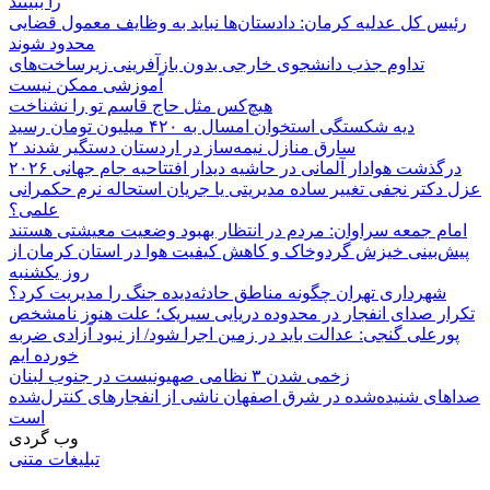
را ببینند
رئیس کل عدلیه کرمان: دادستان‌ها نباید به وظایف معمول قضایی
محدود شوند
تداوم جذب دانشجوی خارجی بدون بازآفرینی زیرساخت‌های
آموزشی ممکن نیست
هیچ‌کس مثل حاج قاسم تو را نشناخت
دیه شکستگی استخوان امسال به ۴۲۰ میلیون تومان رسید
۲ سارق منازل نیمه‌ساز در اردستان دستگیر شدند
درگذشت هوادار آلمانی در حاشیه دیدار افتتاحیه جام جهانی ۲۰۲۶
عزل دکتر نجفی تغییر ساده مدیریتی یا جریان استحاله نرم حکمرانی
علمی؟
امام جمعه سراوان: مردم در انتظار بهبود وضعیت معیشتی هستند
پیش‌بینی خیزش گردوخاک و کاهش کیفیت هوا در استان کرمان از
روز یکشنبه
شهرداری تهران چگونه مناطق حادثه‌دیده جنگ را مدیریت کرد؟
تکرار صدای انفجار در محدوده دریایی سیریک؛ علت هنوز نامشخص
پورعلی گنجی: عدالت باید در زمین اجرا شود/ از نبود آزادی ضربه
خورده ایم
زخمی شدن ۳ نظامی صهیونیست در جنوب لبنان
صداهای شنیده‌شده در شرق اصفهان ناشی از انفجارهای کنترل‌شده
است
وب گردی
تبلیغات متنی