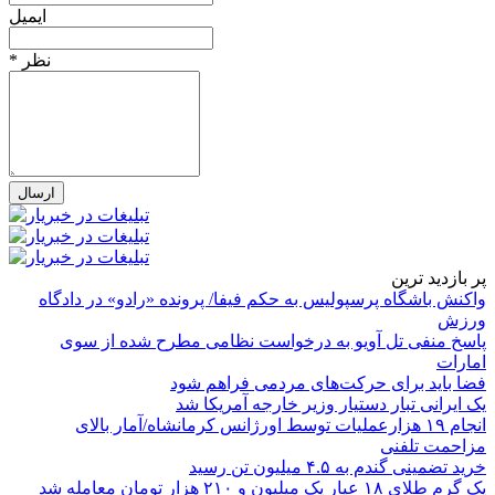
ایمیل
* نظر
پر بازدید ترین
واکنش باشگاه پرسپولیس به حکم فیفا/ پرونده «رادو» در دادگاه
ورزش
پاسخ منفی تل آویو به درخواست نظامی مطرح شده از سوی
امارات
فضا باید برای حرکت‌های مردمی فراهم شود
یک ایرانی تبار دستیار وزیر خارجه آمریکا شد
انجام ۱۹ هزارعملیات توسط اورژانس کرمانشاه/آمار بالای
مزاحمت تلفنی
خرید تضمینی گندم به ۴.۵ میلیون تن رسید
یک گرم طلای ۱۸ عیار یک میلیون و ۲۱۰ هزار تومان معامله شد