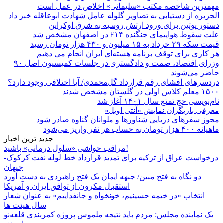
مهمترین شاخصه مکتب «سلیمانی» اخلاص در عمل است
الجزیره از دستیابی به تصاویر گلوله عامل شهادت ابوعاقله خبر داد
دستور پوتین برای ورود ارتش روسیه به شرق اوکراین
علت سقوط هواپیمای جنگنده F۱۴ در اصفهان مشخص شد
قیمت سکه ۲۹ خرداد به ۱۵ میلیون و ۴۳۰ هزار تومان رسید
هر کاری برای توقف برنامه هسته‌ای ایران انجام می دهیم
وزرای اقتصاد، صمت و دادگستری در جلسات کمیسیون اصل ۹۰
حاضر می‌شوند
دردسرهای افشای رقم قرارداد گل‌محمدی/ آیا اختلافی وجود دارد؟
۱۵۰۰ معلم کلاس اولی در گلستان مشخص شدند
نام‌نویسی حج تمتع سال ۱۴۰۱ آغاز شد
معرفی بازیگران نمایش «آنتی اویل»
مجوز سفرهای دریایی شناورها و ملوانان گناوه صادر شود
ماهیانه ۴۰۰ هزار تومان به حساب هر نفر واریز می‌شود
جدید ترین اخبار
مراقب حواشی «سلول درمانی» باشید!
درخواست عراق از ترکیه برای تمدید قرارداد خط لوله نفت کرکوک-
جیهان
دو نگاه به فتح مبین/ جبهه ایمان یک فتح راهبردی به دست آورد
استقبال مکرون از توافق ایران و آمریکا
انتخاب «در خیمه حسینیم، خونخواه و جانفداییم» به عنوان شعار
سال هیئت ها
یک نماینده مجلس: مردم باید نتیجه ملموس پروژه کمربندی قلعه‌نو