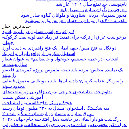
نام‌نویسی حج تمتع سال ۱۴۰۱ آغاز شد
معرفی بازیگران نمایش «آنتی اویل»
مجوز سفرهای دریایی شناورها و ملوانان گناوه صادر شود
ماهیانه ۴۰۰ هزار تومان به حساب هر نفر واریز می‌شود
جدید ترین اخبار
مراقب حواشی «سلول درمانی» باشید!
درخواست عراق از ترکیه برای تمدید قرارداد خط لوله نفت کرکوک-
جیهان
دو نگاه به فتح مبین/ جبهه ایمان یک فتح راهبردی به دست آورد
استقبال مکرون از توافق ایران و آمریکا
انتخاب «در خیمه حسینیم، خونخواه و جانفداییم» به عنوان شعار
سال هیئت ها
یک نماینده مجلس: مردم باید نتیجه ملموس پروژه کمربندی قلعه‌نو
را ببینند
رئیس کل عدلیه کرمان: دادستان‌ها نباید به وظایف معمول قضایی
محدود شوند
تداوم جذب دانشجوی خارجی بدون بازآفرینی زیرساخت‌های
آموزشی ممکن نیست
هیچ‌کس مثل حاج قاسم تو را نشناخت
دیه شکستگی استخوان امسال به ۴۲۰ میلیون تومان رسید
۲ سارق منازل نیمه‌ساز در اردستان دستگیر شدند
درگذشت هوادار آلمانی در حاشیه دیدار افتتاحیه جام جهانی ۲۰۲۶
عزل دکتر نجفی تغییر ساده مدیریتی یا جریان استحاله نرم حکمرانی