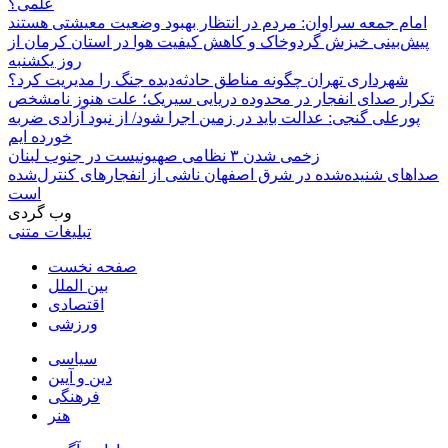
علمی؟
امام جمعه سراوان: مردم در انتظار بهبود وضعیت معیشتی هستند
پیش‌بینی خیزش گردوخاک و کاهش کیفیت هوا در استان کرمان از
روز یکشنبه
شهرداری تهران چگونه مناطق حادثه‌دیده جنگ را مدیریت کرد؟
تکرار صدای انفجار در محدوده دریایی سیریک؛ علت هنوز نامشخص
پورعلی گنجی: عدالت باید در زمین اجرا شود/ از نبود آزادی ضربه
خورده ایم
زخمی شدن ۳ نظامی صهیونیست در جنوب لبنان
صداهای شنیده‌شده در شرق اصفهان ناشی از انفجارهای کنترل‌شده
است
وب گردی
تبلیغات متنی
صفحه نخست
بین الملل
اقتصادی
ورزشی
سیاسی
دین و آیین
فرهنگی
هنر