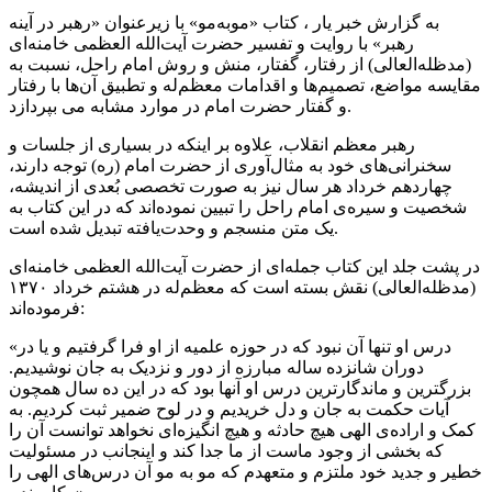
به گزارش خبر یار ، کتاب «موبه‌مو» با زیرعنوان «رهبر در آینه
رهبر» با روایت و تفسیر حضرت آیت‌الله العظمی خامنه‌ای
(مدظله‌العالی) از رفتار، گفتار، منش و روش امام راحل، نسبت به
مقایسه مواضع، تصمیم‌ها و اقدامات معظم‌له و تطبیق آن‌ها با رفتار
و گفتار حضرت امام در موارد مشابه می بپردازد.
رهبر معظم انقلاب، علاوه بر اینکه در بسیاری از جلسات و
سخنرانی‌های خود به مثال‌آوری از حضرت امام (ره) توجه دارند،
چهاردهم خرداد هر سال نیز به صورت تخصصی بُعدی از اندیشه،
شخصیت و سیره‌ی امام راحل را تبیین نموده‌اند که در این کتاب به
یک متن منسجم و وحدت‌یافته تبدیل شده است.
در پشت جلد این کتاب جمله‌ای از حضرت آیت‌الله العظمی خامنه‌ای
(مدظله‌العالی) نقش بسته است که معظم‌له در هشتم خرداد ۱۳۷۰
فرموده‌اند:
«درس او تنها آن نبود که در حوزه علمیه از او فرا گرفتیم و یا در
دوران شانزده ساله مبارزه از دور و نزدیک به جان نوشیدیم.
بزرگترین و ماندگارترین درس او آنها بود که در این ده سال همچون
آیات حکمت به جان و دل خریدیم و در لوح ضمیر ثبت کردیم. به
کمک و اراده‌ی الهی هیچ حادثه و هیچ انگیزه‌ای نخواهد توانست آن را
که بخشی از وجود ماست از ما جدا کند و اینجانب در مسئولیت
خطیر و جدید خود ملتزم و متعهدم که مو به مو آن درس‌های الهی را