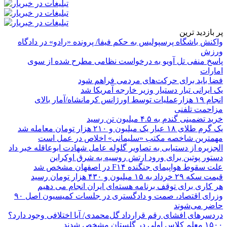
پر بازدید ترین
واکنش باشگاه پرسپولیس به حکم فیفا/ پرونده «رادو» در دادگاه
ورزش
پاسخ منفی تل آویو به درخواست نظامی مطرح شده از سوی
امارات
فضا باید برای حرکت‌های مردمی فراهم شود
یک ایرانی تبار دستیار وزیر خارجه آمریکا شد
انجام ۱۹ هزارعملیات توسط اورژانس کرمانشاه/آمار بالای
مزاحمت تلفنی
خرید تضمینی گندم به ۴.۵ میلیون تن رسید
یک گرم طلای ۱۸ عیار یک میلیون و ۲۱۰ هزار تومان معامله شد
مهمترین شاخصه مکتب «سلیمانی» اخلاص در عمل است
الجزیره از دستیابی به تصاویر گلوله عامل شهادت ابوعاقله خبر داد
دستور پوتین برای ورود ارتش روسیه به شرق اوکراین
علت سقوط هواپیمای جنگنده F۱۴ در اصفهان مشخص شد
قیمت سکه ۲۹ خرداد به ۱۵ میلیون و ۴۳۰ هزار تومان رسید
هر کاری برای توقف برنامه هسته‌ای ایران انجام می دهیم
وزرای اقتصاد، صمت و دادگستری در جلسات کمیسیون اصل ۹۰
حاضر می‌شوند
دردسرهای افشای رقم قرارداد گل‌محمدی/ آیا اختلافی وجود دارد؟
۱۵۰۰ معلم کلاس اولی در گلستان مشخص شدند