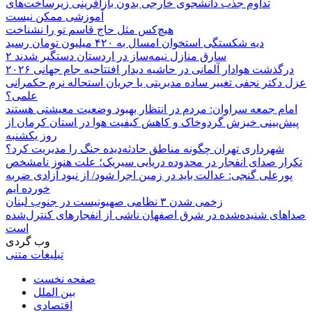
تداوم جذب دانشجوی خارجی بدون بازآفرینی زیرساخت‌های
آموزشی ممکن نیست
هیچ‌کس مثل حاج قاسم تو را نشناخت
دیه شکستگی استخوان امسال به ۴۲۰ میلیون تومان رسید
۲ سارق منازل نیمه‌ساز در اردستان دستگیر شدند
درگذشت هوادار آلمانی در حاشیه دیدار افتتاحیه جام جهانی ۲۰۲۶
عزل دکتر نجفی تغییر ساده مدیریتی یا جریان استحاله نرم حکمرانی
علمی؟
امام جمعه سراوان: مردم در انتظار بهبود وضعیت معیشتی هستند
پیش‌بینی خیزش گردوخاک و کاهش کیفیت هوا در استان کرمان از
روز یکشنبه
شهرداری تهران چگونه مناطق حادثه‌دیده جنگ را مدیریت کرد؟
تکرار صدای انفجار در محدوده دریایی سیریک؛ علت هنوز نامشخص
پورعلی گنجی: عدالت باید در زمین اجرا شود/ از نبود آزادی ضربه
خورده ایم
زخمی شدن ۳ نظامی صهیونیست در جنوب لبنان
صداهای شنیده‌شده در شرق اصفهان ناشی از انفجارهای کنترل‌شده
است
وب گردی
تبلیغات متنی
صفحه نخست
بین الملل
اقتصادی