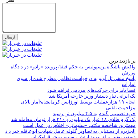
* نظر
پر بازدید ترین
واکنش باشگاه پرسپولیس به حکم فیفا/ پرونده «رادو» در دادگاه
ورزش
پاسخ منفی تل آویو به درخواست نظامی مطرح شده از سوی
امارات
فضا باید برای حرکت‌های مردمی فراهم شود
یک ایرانی تبار دستیار وزیر خارجه آمریکا شد
انجام ۱۹ هزارعملیات توسط اورژانس کرمانشاه/آمار بالای
مزاحمت تلفنی
خرید تضمینی گندم به ۴.۵ میلیون تن رسید
یک گرم طلای ۱۸ عیار یک میلیون و ۲۱۰ هزار تومان معامله شد
مهمترین شاخصه مکتب «سلیمانی» اخلاص در عمل است
الجزیره از دستیابی به تصاویر گلوله عامل شهادت ابوعاقله خبر داد
دستور پوتین برای ورود ارتش روسیه به شرق اوکراین