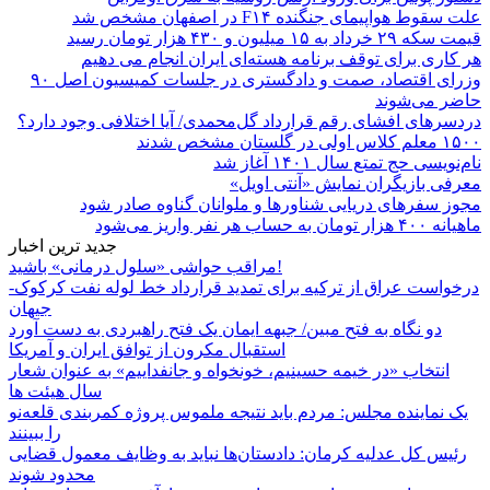
علت سقوط هواپیمای جنگنده F۱۴ در اصفهان مشخص شد
قیمت سکه ۲۹ خرداد به ۱۵ میلیون و ۴۳۰ هزار تومان رسید
هر کاری برای توقف برنامه هسته‌ای ایران انجام می دهیم
وزرای اقتصاد، صمت و دادگستری در جلسات کمیسیون اصل ۹۰
حاضر می‌شوند
دردسرهای افشای رقم قرارداد گل‌محمدی/ آیا اختلافی وجود دارد؟
۱۵۰۰ معلم کلاس اولی در گلستان مشخص شدند
نام‌نویسی حج تمتع سال ۱۴۰۱ آغاز شد
معرفی بازیگران نمایش «آنتی اویل»
مجوز سفرهای دریایی شناورها و ملوانان گناوه صادر شود
ماهیانه ۴۰۰ هزار تومان به حساب هر نفر واریز می‌شود
جدید ترین اخبار
مراقب حواشی «سلول درمانی» باشید!
درخواست عراق از ترکیه برای تمدید قرارداد خط لوله نفت کرکوک-
جیهان
دو نگاه به فتح مبین/ جبهه ایمان یک فتح راهبردی به دست آورد
استقبال مکرون از توافق ایران و آمریکا
انتخاب «در خیمه حسینیم، خونخواه و جانفداییم» به عنوان شعار
سال هیئت ها
یک نماینده مجلس: مردم باید نتیجه ملموس پروژه کمربندی قلعه‌نو
را ببینند
رئیس کل عدلیه کرمان: دادستان‌ها نباید به وظایف معمول قضایی
محدود شوند