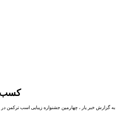
کسب ۲ مقام برتر توسط خراسان شمالی در جشنواره زیبایی ا