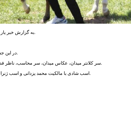
به گزارش خبر یار ، چهارمین جشنواره زیبایی اسب ترکمن در استان گلستان برگزار شد.
از کشورهای آلمان و دانمارک حضور داشتند.
در این جش
سر کلانتر میدان، عکاس میدان، سر محاسب، ناظر فدراسیون و یکی از مسئولان برگزاری مسابقه از خراسان شمالی بودند.
اسب شادی با مالکیت محمد یزدانی و اسب ژنرال با مالکیت آقای کلهری از خراسان شمالی به مقام برتر دست یافتند.