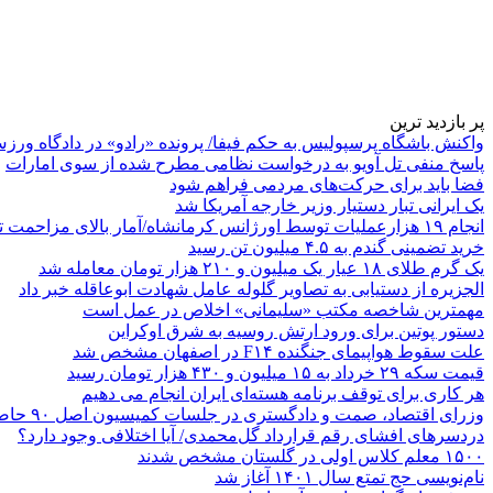
پر بازدید ترین
واکنش باشگاه پرسپولیس به حکم فیفا/ پرونده «رادو» در دادگاه ورز
پاسخ منفی تل آویو به درخواست نظامی مطرح شده از سوی امارات
فضا باید برای حرکت‌های مردمی فراهم شود
یک ایرانی تبار دستیار وزیر خارجه آمریکا شد
انجام ۱۹ هزارعملیات توسط اورژانس کرمانشاه/آمار بالای مزاحمت تلفنی
خرید تضمینی گندم به ۴.۵ میلیون تن رسید
یک گرم طلای ۱۸ عیار یک میلیون و ۲۱۰ هزار تومان معامله شد
الجزیره از دستیابی به تصاویر گلوله عامل شهادت ابوعاقله خبر داد
مهمترین شاخصه مکتب «سلیمانی» اخلاص در عمل است
دستور پوتین برای ورود ارتش روسیه به شرق اوکراین
علت سقوط هواپیمای جنگنده F۱۴ در اصفهان مشخص شد
قیمت سکه ۲۹ خرداد به ۱۵ میلیون و ۴۳۰ هزار تومان رسید
هر کاری برای توقف برنامه هسته‌ای ایران انجام می دهیم
وزرای اقتصاد، صمت و دادگستری در جلسات کمیسیون اصل ۹۰ حاضر می‌شوند
دردسرهای افشای رقم قرارداد گل‌محمدی/ آیا اختلافی وجود دارد؟
۱۵۰۰ معلم کلاس اولی در گلستان مشخص شدند
نام‌نویسی حج تمتع سال ۱۴۰۱ آغاز شد