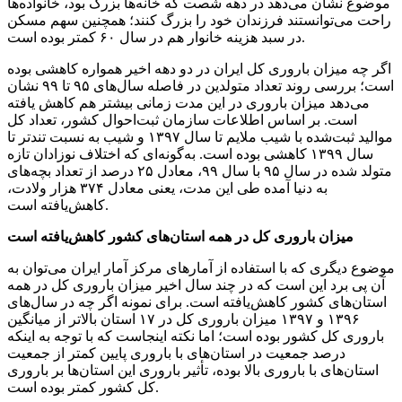
موضوع نشان می‌دهد در دهه شصت که خانه‌ها بزرگ بود، خانواده‌ها
راحت می‌توانستند فرزندان خود را بزرگ کنند؛ همچنین سهم مسکن
در سبد هزینه خانوار هم در سال ۶۰ کمتر بوده است.
اگر چه میزان باروری کل ایران در دو دهه اخیر همواره کاهشی بوده
است؛ بررسی روند تعداد متولدین در فاصله سال‌های ۹۵ تا ۹۹ نشان
می‌دهد میزان باروری در این مدت زمانی بیشتر هم کاهش یافته
است. بر اساس اطلاعات سازمان ثبت‌احوال کشور، تعداد کل
موالید ثبت‌شده با شیب ملایم تا سال ۱۳۹۷ و شیب به نسبت تندتر تا
سال ۱۳۹۹ کاهشی بوده است. به‌گونه‌ای که اختلاف نوزادان تازه
متولد شده در سال ۹۵ با سال ۹۹، معادل ۲۵ درصد از تعداد بچه‌های
به دنیا آمده طی این مدت، یعنی معادل ۳۷۴ هزار ولادت،
کاهش‌یافته است.
میزان باروری کل در همه استان‌های کشور کاهش‌یافته است
موضوع دیگری که با استفاده از آمارهای مرکز آمار ایران می‌توان به
آن پی برد این است که در چند سال اخیر میزان باروری کل در همه
استان‌های کشور کاهش‌یافته است. برای نمونه اگر چه در سال‌های
۱۳۹۶ و ۱۳۹۷ میزان باروری کل در ۱۷ استان بالاتر از میانگین
باروری کل کشور بوده است؛ اما نکته اینجاست که با توجه به اینکه
درصد جمعیت در استان‌های با باروری پایین کمتر از جمعیت
استان‌های با باروری بالا بوده، تأثیر باروری این استان‌ها بر باروری
کل کشور کمتر بوده است.