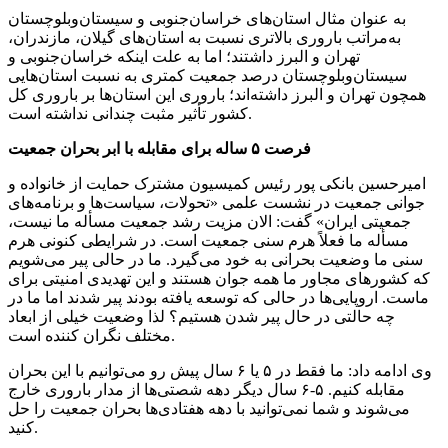
به عنوان مثال استان‌های خراسان‌جنوبی و سیستان‌وبلوچستان
به‌مراتب باروری بالاتری نسبت به استان‌های گیلان، مازندران،
تهران و البرز داشتند؛ اما به علت اینکه خراسان‌جنوبی و
سیستان‌وبلوچستان درصد جمعیت کمتری به نسبت استان‌هایی
همچون تهران و البرز داشته‌اند؛ باروری این استان‌ها بر باروری کل
کشور تأثیر مثبت چندانی نداشته است.
فرصت ۵ ساله برای مقابله با ابر بحران جمعیت
امیرحسین بانکی پور رئیس کمیسیون مشترک حمایت از خانواده و
جوانی جمعیت در نشست علمی «تحولات، سیاست‌ها و برنامه‌های
جمعیتی ایران» گفت: الان مزیت رشد جمعیت مسأله ما نیست،
مسأله ما فعلاً هرم سنی جمعیت است. در شرایطی کنونی هرم
سنی ما وضعیت بحرانی به خود می‌گیرد. ما در حالی پیر می‌شویم
که کشورهای مجاور ما همه جوان هستند و این تهدیدی امنیتی برای
ماست. اروپایی‌ها در حالی که توسعه یافته بودند پیر شدند اما ما در
چه حالتی در حال پیر شدن هستیم؟ لذا وضعیت خیلی از ابعاد
مختلف نگران کننده است.
وی ادامه داد: ما فقط در ۵ یا ۶ سال پیش رو می‌توانیم با این بحران
مقابله کنیم. ۵-۶ سال دیگر دهه شصتی‌ها از مدار باروری خارج
می‌شوند و شما نمی‌توانید با دهه هفتادی‌ها بحران جمعیت را حل
کنید.