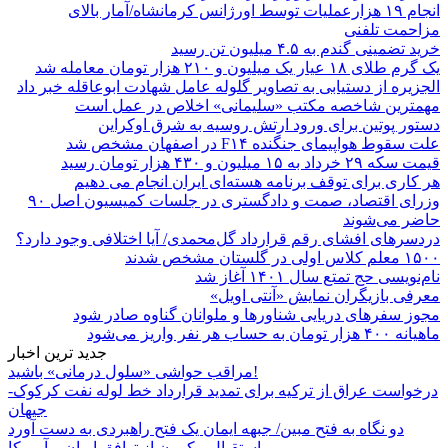
انجام ۱۹ هزارعملیات توسط اورژانس کرمانشاه/آمار بالای
مزاحمت تلفنی
خرید تضمینی گندم به ۴.۵ میلیون تن رسید
یک گرم طلای ۱۸ عیار یک میلیون و ۲۱۰ هزار تومان معامله شد
الجزیره از دستیابی به تصاویر گلوله عامل شهادت ابوعاقله خبر داد
مهمترین شاخصه مکتب «سلیمانی» اخلاص در عمل است
دستور پوتین برای ورود ارتش روسیه به شرق اوکراین
علت سقوط هواپیمای جنگنده F۱۴ در اصفهان مشخص شد
قیمت سکه ۲۹ خرداد به ۱۵ میلیون و ۴۳۰ هزار تومان رسید
هر کاری برای توقف برنامه هسته‌ای ایران انجام می دهیم
وزرای اقتصاد، صمت و دادگستری در جلسات کمیسیون اصل ۹۰
حاضر می‌شوند
دردسرهای افشای رقم قرارداد گل‌محمدی/ آیا اختلافی وجود دارد؟
۱۵۰۰ معلم کلاس اولی در گلستان مشخص شدند
نام‌نویسی حج تمتع سال ۱۴۰۱ آغاز شد
معرفی بازیگران نمایش «آنتی اویل»
مجوز سفرهای دریایی شناورها و ملوانان گناوه صادر شود
ماهیانه ۴۰۰ هزار تومان به حساب هر نفر واریز می‌شود
جدید ترین اخبار
مراقب حواشی «سلول درمانی» باشید!
درخواست عراق از ترکیه برای تمدید قرارداد خط لوله نفت کرکوک-
جیهان
دو نگاه به فتح مبین/ جبهه ایمان یک فتح راهبردی به دست آورد
استقبال مکرون از توافق ایران و آمریکا