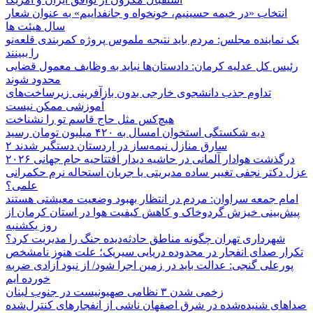
انتخاب «در خیمه حسینیم، خونخواه و جانفداییم» به عنوان شعار
سال هیئت ها
یک نماینده مجلس: مردم باید نتیجه ملموس پروژه کمربندی قلعه‌نو
را ببینند
رئیس کل عدلیه کرمان: دادستان‌ها نباید به وظایف معمول قضایی
محدود شوند
تداوم جذب دانشجوی خارجی بدون بازآفرینی زیرساخت‌های
آموزشی ممکن نیست
هیچ‌کس مثل حاج قاسم تو را نشناخت
دیه شکستگی استخوان امسال به ۴۲۰ میلیون تومان رسید
۲ سارق منازل نیمه‌ساز در اردستان دستگیر شدند
درگذشت هوادار آلمانی در حاشیه دیدار افتتاحیه جام جهانی ۲۰۲۶
عزل دکتر نجفی تغییر ساده مدیریتی یا جریان استحاله نرم حکمرانی
علمی؟
امام جمعه سراوان: مردم در انتظار بهبود وضعیت معیشتی هستند
پیش‌بینی خیزش گردوخاک و کاهش کیفیت هوا در استان کرمان از
روز یکشنبه
شهرداری تهران چگونه مناطق حادثه‌دیده جنگ را مدیریت کرد؟
تکرار صدای انفجار در محدوده دریایی سیریک؛ علت هنوز نامشخص
پورعلی گنجی: عدالت باید در زمین اجرا شود/ از نبود آزادی ضربه
خورده ایم
زخمی شدن ۳ نظامی صهیونیست در جنوب لبنان
صداهای شنیده‌شده در شرق اصفهان ناشی از انفجارهای کنترل‌شده