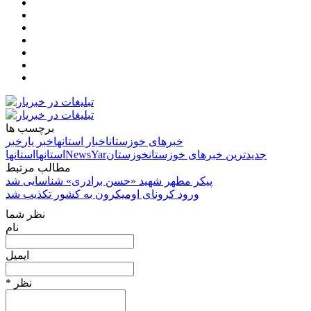
برچسب ها
خبرهای خوزستان
اخبار استانها
خبر یار
خبر
جدیدترین خبرهای خوزستان
خوزستان
NewsYar
استانها
استانها
مطالب مرتبط
پیکر مطهر شهید «حسن برادری» شناسایی شد
ورود کرونای اومیکرون به کشور تکذیب شد
نظر شما
نام
ایمیل
* نظر