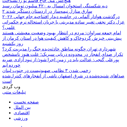
هیچ‌کس مثل حاج قاسم تو را نشناخت
دیه شکستگی استخوان امسال به ۴۲۰ میلیون تومان رسید
۲ سارق منازل نیمه‌ساز در اردستان دستگیر شدند
درگذشت هوادار آلمانی در حاشیه دیدار افتتاحیه جام جهانی ۲۰۲۶
عزل دکتر نجفی تغییر ساده مدیریتی یا جریان استحاله نرم حکمرانی
علمی؟
امام جمعه سراوان: مردم در انتظار بهبود وضعیت معیشتی هستند
پیش‌بینی خیزش گردوخاک و کاهش کیفیت هوا در استان کرمان از
روز یکشنبه
شهرداری تهران چگونه مناطق حادثه‌دیده جنگ را مدیریت کرد؟
تکرار صدای انفجار در محدوده دریایی سیریک؛ علت هنوز نامشخص
پورعلی گنجی: عدالت باید در زمین اجرا شود/ از نبود آزادی ضربه
خورده ایم
زخمی شدن ۳ نظامی صهیونیست در جنوب لبنان
صداهای شنیده‌شده در شرق اصفهان ناشی از انفجارهای کنترل‌شده
است
وب گردی
تبلیغات متنی
صفحه نخست
بین الملل
اقتصادی
ورزشی