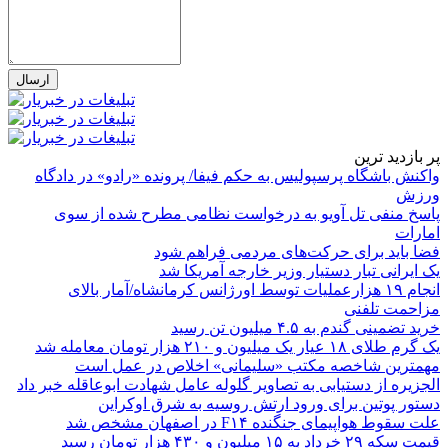
پر بازدید ترین
واکنش باشگاه پرسپولیس به حکم فیفا/ پرونده «رادو» در دادگاه
ورزش
پاسخ منفی تل آویو به درخواست نظامی مطرح شده از سوی
امارات
فضا باید برای حرکت‌های مردمی فراهم شود
یک ایرانی تبار دستیار وزیر خارجه آمریکا شد
انجام ۱۹ هزارعملیات توسط اورژانس کرمانشاه/آمار بالای
مزاحمت تلفنی
خرید تضمینی گندم به ۴.۵ میلیون تن رسید
یک گرم طلای ۱۸ عیار یک میلیون و ۲۱۰ هزار تومان معامله شد
مهمترین شاخصه مکتب «سلیمانی» اخلاص در عمل است
الجزیره از دستیابی به تصاویر گلوله عامل شهادت ابوعاقله خبر داد
دستور پوتین برای ورود ارتش روسیه به شرق اوکراین
علت سقوط هواپیمای جنگنده F۱۴ در اصفهان مشخص شد
قیمت سکه ۲۹ خرداد به ۱۵ میلیون و ۴۳۰ هزار تومان رسید