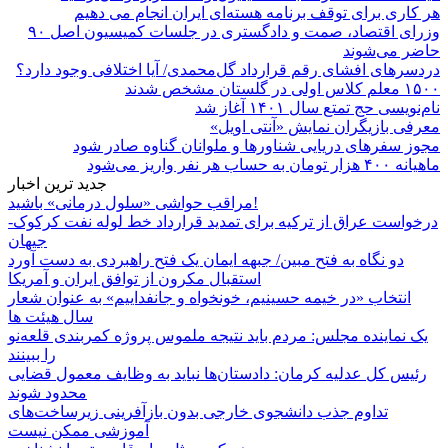
هر کاری برای توقف برنامه هسته‌ای ایران انجام می دهیم
وزرای اقتصاد، صمت و دادگستری در جلسات کمیسیون اصل ۹۰
حاضر می‌شوند
دردسرهای افشای رقم قرارداد گل‌محمدی/ آیا اختلافی وجود دارد؟
۱۵۰۰ معلم کلاس اولی در گلستان مشخص شدند
نام‌نویسی حج تمتع سال ۱۴۰۱ آغاز شد
معرفی بازیگران نمایش «آنتی اویل»
مجوز سفرهای دریایی شناورها و ملوانان گناوه صادر شود
ماهیانه ۴۰۰ هزار تومان به حساب هر نفر واریز می‌شود
جدید ترین اخبار
مراقب حواشی «سلول درمانی» باشید!
درخواست عراق از ترکیه برای تمدید قرارداد خط لوله نفت کرکوک-
جیهان
دو نگاه به فتح مبین/ جبهه ایمان یک فتح راهبردی به دست آورد
استقبال مکرون از توافق ایران و آمریکا
انتخاب «در خیمه حسینیم، خونخواه و جانفداییم» به عنوان شعار
سال هیئت ها
یک نماینده مجلس: مردم باید نتیجه ملموس پروژه کمربندی قلعه‌نو
را ببینند
رئیس کل عدلیه کرمان: دادستان‌ها نباید به وظایف معمول قضایی
محدود شوند
تداوم جذب دانشجوی خارجی بدون بازآفرینی زیرساخت‌های
آموزشی ممکن نیست