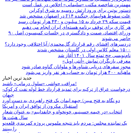
مهمترین شاخصه مکتب «سلیمانی» اخلاص در عمل است
دستور پوتین برای ورود ارتش روسیه به شرق اوکراین
علت سقوط هواپیمای جنگنده F۱۴ در اصفهان مشخص شد
قیمت سکه ۲۹ خرداد به ۱۵ میلیون و ۴۳۰ هزار تومان رسید
هر کاری برای توقف برنامه هسته‌ای ایران انجام می دهیم
وزرای اقتصاد، صمت و دادگستری در جلسات کمیسیون اصل ۹۰
حاضر می‌شوند
دردسرهای افشای رقم قرارداد گل‌محمدی/ آیا اختلافی وجود دارد؟
۱۵۰۰ معلم کلاس اولی در گلستان مشخص شدند
نام‌نویسی حج تمتع سال ۱۴۰۱ آغاز شد
معرفی بازیگران نمایش «آنتی اویل»
مجوز سفرهای دریایی شناورها و ملوانان گناوه صادر شود
ماهیانه ۴۰۰ هزار تومان به حساب هر نفر واریز می‌شود
جدید ترین اخبار
مراقب حواشی «سلول درمانی» باشید!
درخواست عراق از ترکیه برای تمدید قرارداد خط لوله نفت کرکوک-
جیهان
دو نگاه به فتح مبین/ جبهه ایمان یک فتح راهبردی به دست آورد
استقبال مکرون از توافق ایران و آمریکا
انتخاب «در خیمه حسینیم، خونخواه و جانفداییم» به عنوان شعار
سال هیئت ها
یک نماینده مجلس: مردم باید نتیجه ملموس پروژه کمربندی قلعه‌نو
را ببینند