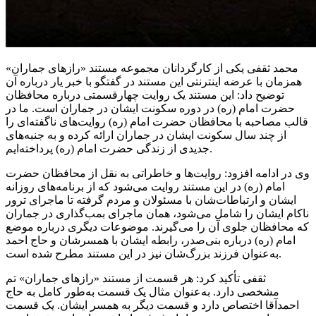
محمد ثقفی یکی از کارگردانان مجموعه مستند «رازهای جماران»
همزمان با عرضه اینترنتی این مستند در گفتگو با خبر یار درباره آن
توضیح داد: این مستند یک روایت چهارقسمتی درباره محافظان
حضرت امام (ره) در دوره سکونت ایشان در جماران است. ما در
قالب مصاحبه با محافظان حضرت امام (ره) روایت‌های ناگفته‌ای را
از چند سال سکونت ایشان در جماران ارائه کرده و به جنبه‌های
جدیدی از زندگی حضرت امام (ره) پرداخته‌ایم.
وی در ادامه افزود: روایت‌ها و خاطراتی به نقل از محافظان حضرت
امام (ره) در این مستند روایت می‌شود که از برنامه‌های روزانه
ایشان و ارتباطات‌شان با مسئولان و مردم گرفته تا ماجرای ترور
ناکام ایشان را شامل می‌شود، همان ماجرای بمب‌گذاری در جماران
که محافظان جلوی آن را می‌گیرند. موضوعات دیگری درباره موضع
امام (ره) درباره بنی‌صدر، رابطه ایشان با همسرشان و حاج احمد
به‌عنوان فرزند بزرگ‌شان نیز در این مستند مطرح شده است.
ثقفی تأکید کرد: هر قسمت از مستند «رازهای جماران»
تم
مشخصی دارد. به‌عنوان مثال یک قسمت به‌طور کامل به حاج
احمدآقا
اختصاص دارد و قسمت دیگر به همسر ایشان. یک قسمت