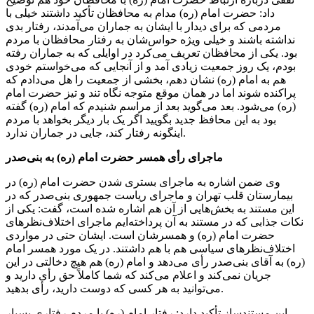
داد: حضرت امام (ره) مدام به محافظان تأکید داشتند خیلی با
مردمی که برای دیدار با ایشان به جماران می‌آمدند، رفتار بدی
نداشته باشند و خیلی ویژه حواس‌شان به رفتار محافظان با مردم
بود. یکی از محافظان تعریف می‌کرد در
اوایلی
که به جماران رفته
بودم، یک روز جمعیت زیادی آمد و از آنجایی که می‌خواستم خودی
هم به امام (ره) نشان دهم، بخشی از جمعیت را هل می‌دادم که
پراکنده شوند اما در همان موقع متوجه نگاه تند و تیز حضرت امام
(ره) می‌شود. بعد می‌گوید بعد از مراسم شنیدم که امام (ره) گفته
بود به این محافظ جدید بگویید اگر یک بار دیگر بخواهد با مردم
اینگونه رفتار کند، جایی در جماران ندارد.
ماجرای رأی همسر حضرت امام (ره) به بنی‌صدر
وی ضمن اشاره به ماجرای بستری شدن حضرت امام (ره) در
بیمارستان قلب تهران و ماجرای ریاست جمهوری بنی‌صدر که در
این مستند به بخش‌هایی از آن هم اشاره شده است، گفت: یکی از
نکات جذابی که در مستند به آن پرداخته‌ایم ماجرای اختلاف‌نظرهای
حضرت امام (ره) و همسرشان است. ایشان حتی در مواردی
اختلاف‌نظرهای سیاسی هم با هم داشتند. در یک مورد همسر امام
(ره) به آقای بنی‌صدر رأی می‌دهد و امام (ره) هم هیچ دخالتی در این
جریان نمی‌کند و اعلام می‌کند که شما کاملاً حق رأی دارید و
می‌توانید به هر کسی که دوست دارید، رأی بدهید.
این مستندساز تأکید دارد: رفتار امام (ره) با مردم رفتاری بسیار