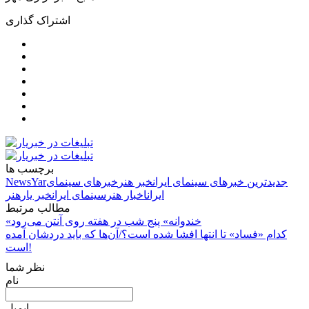
اشتراک گذاری
برچسب ها
جدیدترین خبرهای سینمای ایران
خبر هنر
خبرهای سینمای
NewsYar
ایران
اخبار هنر
سینمای ایران
خبر یار
هنر
مطالب مرتبط
«خندوانه» پنج شب در هفته روی آنتن می‌رود
کدام «فساد» تا انتها افشا شده است؟/آن‌ها که باید دردشان آمده
است!
نظر شما
نام
ایمیل