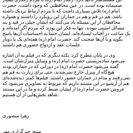
صمیمانه بوده است. در عین محافظتی که وجود داشت، حضرت
امام (ره) تلاش بسیاری داشت که با مردم ارتباط نزدیک داشته
باشد، هم در قم و هم در جماران این رویکرد را داشتند و همواره
محافظان از این مسئله یاد می‌کنند که ایشان خیلی در قید و بند
مسائل امنیتی نبودند، تنها به فکر این بودند که مردم اگر آمده‌اند و
یک ساعت در آفتاب ایستاده‌اند، ایشان حتماً به احساسات آن‌ها پاسخ
بگوید و با آن‌ها صحبت کند. حضرت امام (ره) هفته‌ای یک یا
دوبار
جلسات عقد و ازدواج حضوری هم داشتند.
وی در پایان مطرح کرد: نکته دیگری که در فیلم به آن اشاره
می‌شود ساده‌زیستی حضرت امام (ره) و وسایل منزل‌شان است.
گفته می‌شود حضرت امام (ره) در دورانی که در جماران بودند
هیچ‌گاه از منزل خارج نمی‌شدند، حتی برای زیارت به قم هم
نمی‌رفتند و مدام در جماران حضور داشتند. فیلم‌ها کمتر دیده‌شده‌ای
هم از آرشیو در این مستند داریم که مربوط به تصاویری می‌شود که
عروس حضرت امام (ره) از ایشان ضبط کرده و ما در این مستند
شاهد بخش‌هایی از آن هستیم.
زهرا منصوری
منبع: خبرگزاری مهر