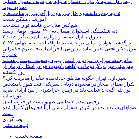
رئیس کل عدلیه کرمان: دادستان‌ها نباید به وظایف معمول قضایی
محدود شوند
تداوم جذب دانشجوی خارجی بدون بازآفرینی زیرساخت‌های
آموزشی ممکن نیست
هیچ‌کس مثل حاج قاسم تو را نشناخت
دیه شکستگی استخوان امسال به ۴۲۰ میلیون تومان رسید
۲ سارق منازل نیمه‌ساز در اردستان دستگیر شدند
درگذشت هوادار آلمانی در حاشیه دیدار افتتاحیه جام جهانی ۲۰۲۶
عزل دکتر نجفی تغییر ساده مدیریتی یا جریان استحاله نرم حکمرانی
علمی؟
امام جمعه سراوان: مردم در انتظار بهبود وضعیت معیشتی هستند
پیش‌بینی خیزش گردوخاک و کاهش کیفیت هوا در استان کرمان از
روز یکشنبه
شهرداری تهران چگونه مناطق حادثه‌دیده جنگ را مدیریت کرد؟
تکرار صدای انفجار در محدوده دریایی سیریک؛ علت هنوز نامشخص
پورعلی گنجی: عدالت باید در زمین اجرا شود/ از نبود آزادی ضربه
خورده ایم
زخمی شدن ۳ نظامی صهیونیست در جنوب لبنان
صداهای شنیده‌شده در شرق اصفهان ناشی از انفجارهای کنترل‌شده
است
وب گردی
تبلیغات متنی
صفحه نخست