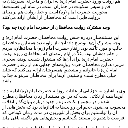
هم روایت ورود حضرت امام (ره) به ایران و ماجرای سفرشان به
قم و سپس سکونت در جماران است. در تمام این قسمت‌ها
محوریت حضرت امام (ره) است و خط روایت هم
برمبنای
روایت‌هایی است که محافظان از ایشان ارائه می‌کنند.
وجه مشترک روایت محافظان از حضرت امام (ره) چه بود؟
این مستندساز درباره جنس روایت محافظان حضرت امام (ره) و
وجه مشترک آن‌ها توضیح داد: آنچه از زاویه دید همه این محافظان
جالب و مورد تأکید بود، رفتار حضرت امام (ره) با محافظان، مردم
و خانواده‌شان بود. مثلاً در ایام رمضان که محافظان روزه بودند،
حضرت امام (ره) برای آن‌ها که مشغول شیفت بودند، سحری
می‌بردند. این محافظان خرده روایت‌های جذابی هم از رفتار حضرت
امام (ره) با خانواده و مشخصاً همسرشان ارائه می‌کنند که شاید
خیلی مطرح نشده و شنیدن آن‌ها برای مخاطبان می‌تواند جذاب
باشد.
وی با اشاره به
جزئیاتی
از عادات روزانه حضرت امام (ره) ادامه داد:
این‌ها همه از نکاتی است که در این مستند از زبان محافظان مطرح
شده و در مجموع نکات تازه و جدید درباره بنیان‌گذار انقلاب
محسوب می‌شود. حجم این روایت‌ها به اندازه‌ای بود که بخش‌هایی از
آن را توانستیم برای پخش از تلویزیون در مدت زمان کوتاهی که
فرصت داشتیم در مستند بگنجانیم و بخش‌هایی هم ناگفته باقی ماند.
ثقفی درباره ارتباط حضرت امام (ره) با محافظان خود هم توضیح