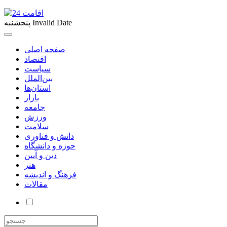
Invalid Date
پنجشنبه
صفحه اصلی
اقتصاد
سیاست
بین‌الملل
استان‌ها
بازار
جامعه
ورزش
سلامت
دانش و فناوری
حوزه و دانشگاه
دین و آیین
هنر
فرهنگ و اندیشه
مقالات