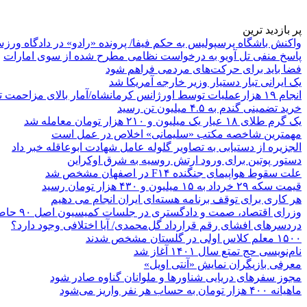
پر بازدید ترین
واکنش باشگاه پرسپولیس به حکم فیفا/ پرونده «رادو» در دادگاه ورز
پاسخ منفی تل آویو به درخواست نظامی مطرح شده از سوی امارات
فضا باید برای حرکت‌های مردمی فراهم شود
یک ایرانی تبار دستیار وزیر خارجه آمریکا شد
انجام ۱۹ هزارعملیات توسط اورژانس کرمانشاه/آمار بالای مزاحمت تلفنی
خرید تضمینی گندم به ۴.۵ میلیون تن رسید
یک گرم طلای ۱۸ عیار یک میلیون و ۲۱۰ هزار تومان معامله شد
مهمترین شاخصه مکتب «سلیمانی» اخلاص در عمل است
الجزیره از دستیابی به تصاویر گلوله عامل شهادت ابوعاقله خبر داد
دستور پوتین برای ورود ارتش روسیه به شرق اوکراین
علت سقوط هواپیمای جنگنده F۱۴ در اصفهان مشخص شد
قیمت سکه ۲۹ خرداد به ۱۵ میلیون و ۴۳۰ هزار تومان رسید
هر کاری برای توقف برنامه هسته‌ای ایران انجام می دهیم
وزرای اقتصاد، صمت و دادگستری در جلسات کمیسیون اصل ۹۰ حاضر می‌شوند
دردسرهای افشای رقم قرارداد گل‌محمدی/ آیا اختلافی وجود دارد؟
۱۵۰۰ معلم کلاس اولی در گلستان مشخص شدند
نام‌نویسی حج تمتع سال ۱۴۰۱ آغاز شد
معرفی بازیگران نمایش «آنتی اویل»
مجوز سفرهای دریایی شناورها و ملوانان گناوه صادر شود
ماهیانه ۴۰۰ هزار تومان به حساب هر نفر واریز می‌شود