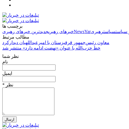
برچسب ها
 سیاست
سیاست
رهبری
NewsYar
خبرهای رهبری
جدیدترین خبرهای رهبری
مطالب مرتبط
معاون رئیس‌جمهور قرقیزستان با امیرعبداللهیان دیدارکرد
خط حزب‌الله با عنوان «نهضت ادامه دارد» منتشر شد
نظر شما
نام
ایمیل
* نظر