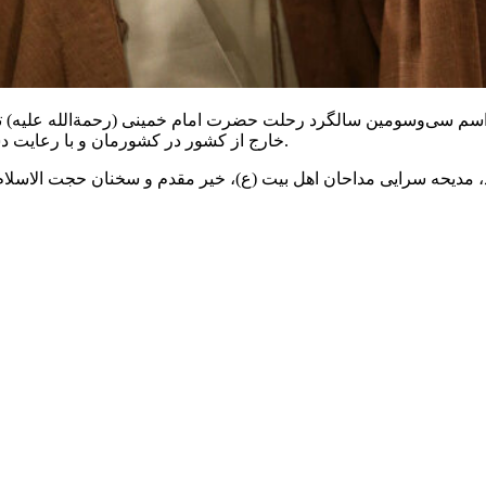
راسم
سی‌وسومین
سالگرد رحلت حضرت امام خمینی (
رحمةالله
علیه) 
در کشورمان و با رعایت دستورالعمل‌های بهداشتی در حرم مطهر امام خمینی (ره) آغاز می‌شود.
خارج از کشور
، مدیحه سرایی مداحان اهل بیت (ع)، خیر
مقدم
و سخنان
حجت الاسلام