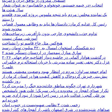
استقبال مکرون از توافق ایران و آمریکا
انتخاب «در خیمه حسینیم، خونخواه و جانفداییم» به عنوان شعار
سال هیئت ها
یک نماینده مجلس: مردم باید نتیجه ملموس پروژه کمربندی قلعه‌نو
را ببینند
رئیس کل عدلیه کرمان: دادستان‌ها نباید به وظایف معمول قضایی
محدود شوند
تداوم جذب دانشجوی خارجی بدون بازآفرینی زیرساخت‌های
آموزشی ممکن نیست
هیچ‌کس مثل حاج قاسم تو را نشناخت
دیه شکستگی استخوان امسال به ۴۲۰ میلیون تومان رسید
۲ سارق منازل نیمه‌ساز در اردستان دستگیر شدند
درگذشت هوادار آلمانی در حاشیه دیدار افتتاحیه جام جهانی ۲۰۲۶
عزل دکتر نجفی تغییر ساده مدیریتی یا جریان استحاله نرم حکمرانی
علمی؟
امام جمعه سراوان: مردم در انتظار بهبود وضعیت معیشتی هستند
پیش‌بینی خیزش گردوخاک و کاهش کیفیت هوا در استان کرمان از
روز یکشنبه
شهرداری تهران چگونه مناطق حادثه‌دیده جنگ را مدیریت کرد؟
تکرار صدای انفجار در محدوده دریایی سیریک؛ علت هنوز نامشخص
پورعلی گنجی: عدالت باید در زمین اجرا شود/ از نبود آزادی ضربه
خورده ایم
زخمی شدن ۳ نظامی صهیونیست در جنوب لبنان
صداهای شنیده‌شده در شرق اصفهان ناشی از انفجارهای کنترل‌شده