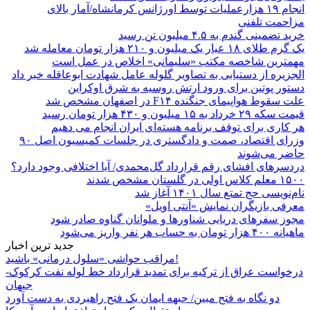
انجام ۱۹ هزارعملیات توسط اورژانس کرمانشاه/آمار بالای
مزاحمت تلفنی
خرید تضمینی گندم به ۴.۵ میلیون تن رسید
یک گرم طلای ۱۸ عیار یک میلیون و ۲۱۰ هزار تومان معامله شد
مهمترین شاخصه مکتب «سلیمانی» اخلاص در عمل است
الجزیره از دستیابی به تصاویر گلوله عامل شهادت ابوعاقله خبر داد
دستور پوتین برای ورود ارتش روسیه به شرق اوکراین
علت سقوط هواپیمای جنگنده F۱۴ در اصفهان مشخص شد
قیمت سکه ۲۹ خرداد به ۱۵ میلیون و ۴۳۰ هزار تومان رسید
هر کاری برای توقف برنامه هسته‌ای ایران انجام می دهیم
وزرای اقتصاد، صمت و دادگستری در جلسات کمیسیون اصل ۹۰
حاضر می‌شوند
دردسرهای افشای رقم قرارداد گل‌محمدی/ آیا اختلافی وجود دارد؟
۱۵۰۰ معلم کلاس اولی در گلستان مشخص شدند
نام‌نویسی حج تمتع سال ۱۴۰۱ آغاز شد
معرفی بازیگران نمایش «آنتی اویل»
مجوز سفرهای دریایی شناورها و ملوانان گناوه صادر شود
ماهیانه ۴۰۰ هزار تومان به حساب هر نفر واریز می‌شود
جدید ترین اخبار
مراقب حواشی «سلول درمانی» باشید!
درخواست عراق از ترکیه برای تمدید قرارداد خط لوله نفت کرکوک-
جیهان
دو نگاه به فتح مبین/ جبهه ایمان یک فتح راهبردی به دست آورد