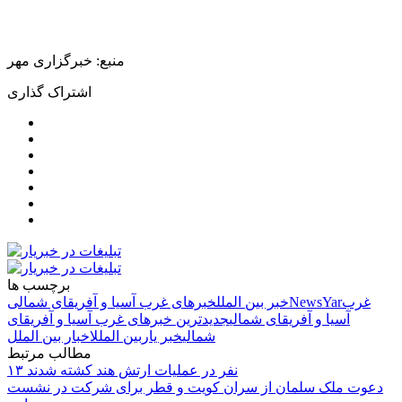
منبع: خبرگزاری مهر
اشتراک گذاری
برچسب ها
غرب
NewsYar
خبر بین الملل
خبرهای غرب آسیا و آفریقای شمالی
آسیا و آفریقای شمالی
جدیدترین خبرهای غرب آسیا و آفریقای
شمالی
خبر یار
بین الملل
اخبار بین الملل
مطالب مرتبط
۱۳ نفر در عملیات ارتش هند کشته شدند
دعوت ملک سلمان از سران کویت و قطر برای شرکت در نشست