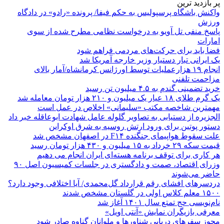
پر بازدید ترین
واکنش باشگاه پرسپولیس به حکم فیفا/ پرونده «رادو» در دادگاه
ورزش
پاسخ منفی تل آویو به درخواست نظامی مطرح شده از سوی
امارات
فضا باید برای حرکت‌های مردمی فراهم شود
یک ایرانی تبار دستیار وزیر خارجه آمریکا شد
انجام ۱۹ هزارعملیات توسط اورژانس کرمانشاه/آمار بالای
مزاحمت تلفنی
خرید تضمینی گندم به ۴.۵ میلیون تن رسید
یک گرم طلای ۱۸ عیار یک میلیون و ۲۱۰ هزار تومان معامله شد
مهمترین شاخصه مکتب «سلیمانی» اخلاص در عمل است
الجزیره از دستیابی به تصاویر گلوله عامل شهادت ابوعاقله خبر داد
دستور پوتین برای ورود ارتش روسیه به شرق اوکراین
علت سقوط هواپیمای جنگنده F۱۴ در اصفهان مشخص شد
قیمت سکه ۲۹ خرداد به ۱۵ میلیون و ۴۳۰ هزار تومان رسید
هر کاری برای توقف برنامه هسته‌ای ایران انجام می دهیم
وزرای اقتصاد، صمت و دادگستری در جلسات کمیسیون اصل ۹۰
حاضر می‌شوند
دردسرهای افشای رقم قرارداد گل‌محمدی/ آیا اختلافی وجود دارد؟
۱۵۰۰ معلم کلاس اولی در گلستان مشخص شدند
نام‌نویسی حج تمتع سال ۱۴۰۱ آغاز شد
معرفی بازیگران نمایش «آنتی اویل»
مجوز سفرهای دریایی شناورها و ملوانان گناوه صادر شود