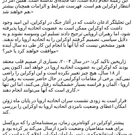
این زمینه انجام داده است، اما فایده‌ای نداشته است. همین امر در
انتظار اوکراین هم است. فهرست شرایط و الزامات همچنان بیشتر
هم خواهند شد.»
این تحلیلگر اذعان داشت که در آغاز جنگ در اوکراین، این امید وجود
داشت که اوکراین ممکن است به عضویت اتحادیه اروپا پذیرفته
شود، اما رهبران اروپایی ترجیح دادند تسلیم این وسوسه نشوند و به
دلایل سیاسی، تصمیم گرفتند اوکراین را به اتحادیه اروپا راه ندهند.
هنوز مشخص نیست که آیا آنها با انجام این کار طی ده سال آینده
موافقت خواهند کرد یا خیر؟»
ژاریخین
تاکید کرد: «در سال ۲۰۰۴، بسیاری از صمیم قلب معتقد
بودند که اوکراین به عضویت اتحادیه اروپا در خواهد آمد. اکنون پس
از ۱۸ سال، هیچ چیز تغییر نکرده است و این اوکراین را راضی
نمی‌کند. برخی از مقامات اوکراینی در حال حاضر نسبت به رهبران
اروپا - آلمان و فرانسه بسیار خشمگینانه رفتار می‌کنند، اما این تنها
کاری است که آنها می‌توانند انجام دهند.»
قرار است به زودی نشست سران اتحادیه اروپا در پایان ماه ژوئن
امکان اعطای وضعیت نامزدی اتحادیه اروپا به اوکراین را بررسی
کند.
پیشتر
اوکراین در کوتاه‌ترین زمان، پرسشنامه‌ای را که بروکسل
برای همه متقاضیان وضعیت نامزد ارسال می‌کند پر کرده بود و
«
روسلان
استفانچوکم
»، رئیس پارلمان اوکراین اعلام کرده است که