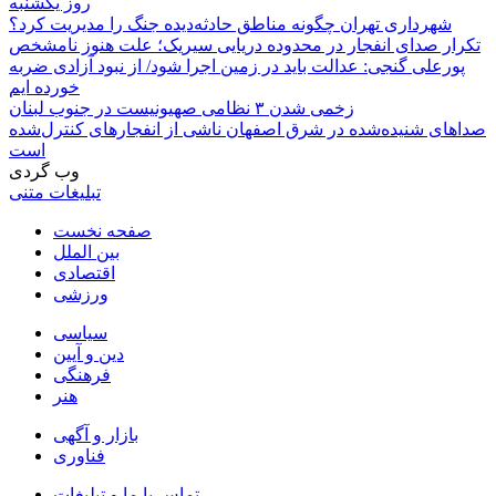
روز یکشنبه
شهرداری تهران چگونه مناطق حادثه‌دیده جنگ را مدیریت کرد؟
تکرار صدای انفجار در محدوده دریایی سیریک؛ علت هنوز نامشخص
پورعلی گنجی: عدالت باید در زمین اجرا شود/ از نبود آزادی ضربه
خورده ایم
زخمی شدن ۳ نظامی صهیونیست در جنوب لبنان
صداهای شنیده‌شده در شرق اصفهان ناشی از انفجارهای کنترل‌شده
است
وب گردی
تبلیغات متنی
صفحه نخست
بین الملل
اقتصادی
ورزشی
سیاسی
دین و آیین
فرهنگی
هنر
بازار و آگهی
فناوری
تماس با ما و تبلیغات