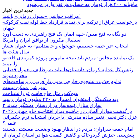
ماهیانه ۴۰۰ هزار تومان به حساب هر نفر واریز می‌شود
جدید ترین اخبار
مراقب حواشی «سلول درمانی» باشید!
درخواست عراق از ترکیه برای تمدید قرارداد خط لوله نفت کرکوک-
جیهان
دو نگاه به فتح مبین/ جبهه ایمان یک فتح راهبردی به دست آورد
استقبال مکرون از توافق ایران و آمریکا
انتخاب «در خیمه حسینیم، خونخواه و جانفداییم» به عنوان شعار
سال هیئت ها
یک نماینده مجلس: مردم باید نتیجه ملموس پروژه کمربندی قلعه‌نو
را ببینند
رئیس کل عدلیه کرمان: دادستان‌ها نباید به وظایف معمول قضایی
محدود شوند
تداوم جذب دانشجوی خارجی بدون بازآفرینی زیرساخت‌های
آموزشی ممکن نیست
هیچ‌کس مثل حاج قاسم تو را نشناخت
دیه شکستگی استخوان امسال به ۴۲۰ میلیون تومان رسید
۲ سارق منازل نیمه‌ساز در اردستان دستگیر شدند
درگذشت هوادار آلمانی در حاشیه دیدار افتتاحیه جام جهانی ۲۰۲۶
عزل دکتر نجفی تغییر ساده مدیریتی یا جریان استحاله نرم حکمرانی
علمی؟
امام جمعه سراوان: مردم در انتظار بهبود وضعیت معیشتی هستند
پیش‌بینی خیزش گردوخاک و کاهش کیفیت هوا در استان کرمان از