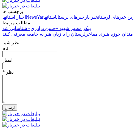
برچسب ها
ین خبرهای لرستان
خبر یار
خبرهای لرستان
استانها
NewsYar
اخبار استانها
مطالب مرتبط
پیکر مطهر شهید «حسن برادری» شناسایی شد
ندان حوزه هنری مفاخرلرستان را با زبان هنر به جامعه معرفی کنند
نظر شما
نام
ایمیل
* نظر