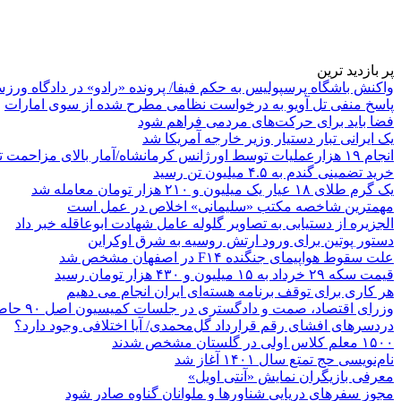
پر بازدید ترین
واکنش باشگاه پرسپولیس به حکم فیفا/ پرونده «رادو» در دادگاه ورز
پاسخ منفی تل آویو به درخواست نظامی مطرح شده از سوی امارات
فضا باید برای حرکت‌های مردمی فراهم شود
یک ایرانی تبار دستیار وزیر خارجه آمریکا شد
انجام ۱۹ هزارعملیات توسط اورژانس کرمانشاه/آمار بالای مزاحمت تلفنی
خرید تضمینی گندم به ۴.۵ میلیون تن رسید
یک گرم طلای ۱۸ عیار یک میلیون و ۲۱۰ هزار تومان معامله شد
مهمترین شاخصه مکتب «سلیمانی» اخلاص در عمل است
الجزیره از دستیابی به تصاویر گلوله عامل شهادت ابوعاقله خبر داد
دستور پوتین برای ورود ارتش روسیه به شرق اوکراین
علت سقوط هواپیمای جنگنده F۱۴ در اصفهان مشخص شد
قیمت سکه ۲۹ خرداد به ۱۵ میلیون و ۴۳۰ هزار تومان رسید
هر کاری برای توقف برنامه هسته‌ای ایران انجام می دهیم
وزرای اقتصاد، صمت و دادگستری در جلسات کمیسیون اصل ۹۰ حاضر می‌شوند
دردسرهای افشای رقم قرارداد گل‌محمدی/ آیا اختلافی وجود دارد؟
۱۵۰۰ معلم کلاس اولی در گلستان مشخص شدند
نام‌نویسی حج تمتع سال ۱۴۰۱ آغاز شد
معرفی بازیگران نمایش «آنتی اویل»
مجوز سفرهای دریایی شناورها و ملوانان گناوه صادر شود