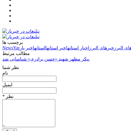
برچسب ها
ای البرز
خبرهای البرز
اخبار استانها
خبر استانها
استانها
خبر یار
NewsYar
مطالب مرتبط
پیکر مطهر شهید «حسن برادری» شناسایی شد
نظر شما
نام
ایمیل
* نظر