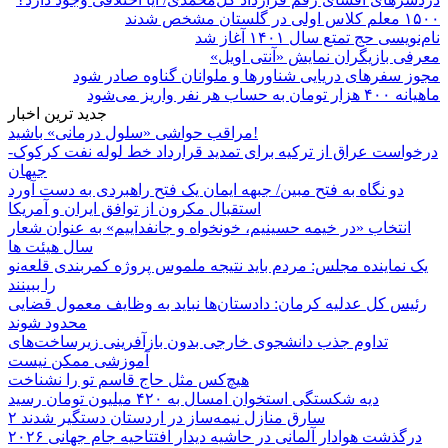
۱۵۰۰ معلم کلاس اولی در گلستان مشخص شدند
نام‌نویسی حج تمتع سال ۱۴۰۱ آغاز شد
معرفی بازیگران نمایش «آنتی اویل»
مجوز سفرهای دریایی شناورها و ملوانان گناوه صادر شود
ماهیانه ۴۰۰ هزار تومان به حساب هر نفر واریز می‌شود
جدید ترین اخبار
مراقب حواشی «سلول درمانی» باشید!
درخواست عراق از ترکیه برای تمدید قرارداد خط لوله نفت کرکوک-
جیهان
دو نگاه به فتح مبین/ جبهه ایمان یک فتح راهبردی به دست آورد
استقبال مکرون از توافق ایران و آمریکا
انتخاب «در خیمه حسینیم، خونخواه و جانفداییم» به عنوان شعار
سال هیئت ها
یک نماینده مجلس: مردم باید نتیجه ملموس پروژه کمربندی قلعه‌نو
را ببینند
رئیس کل عدلیه کرمان: دادستان‌ها نباید به وظایف معمول قضایی
محدود شوند
تداوم جذب دانشجوی خارجی بدون بازآفرینی زیرساخت‌های
آموزشی ممکن نیست
هیچ‌کس مثل حاج قاسم تو را نشناخت
دیه شکستگی استخوان امسال به ۴۲۰ میلیون تومان رسید
۲ سارق منازل نیمه‌ساز در اردستان دستگیر شدند
درگذشت هوادار آلمانی در حاشیه دیدار افتتاحیه جام جهانی ۲۰۲۶