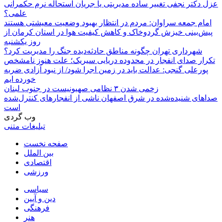
عزل دکتر نجفی تغییر ساده مدیریتی یا جریان استحاله نرم حکمرانی
علمی؟
امام جمعه سراوان: مردم در انتظار بهبود وضعیت معیشتی هستند
پیش‌بینی خیزش گردوخاک و کاهش کیفیت هوا در استان کرمان از
روز یکشنبه
شهرداری تهران چگونه مناطق حادثه‌دیده جنگ را مدیریت کرد؟
تکرار صدای انفجار در محدوده دریایی سیریک؛ علت هنوز نامشخص
پورعلی گنجی: عدالت باید در زمین اجرا شود/ از نبود آزادی ضربه
خورده ایم
زخمی شدن ۳ نظامی صهیونیست در جنوب لبنان
صداهای شنیده‌شده در شرق اصفهان ناشی از انفجارهای کنترل‌شده
است
وب گردی
تبلیغات متنی
صفحه نخست
بین الملل
اقتصادی
ورزشی
سیاسی
دین و آیین
فرهنگی
هنر