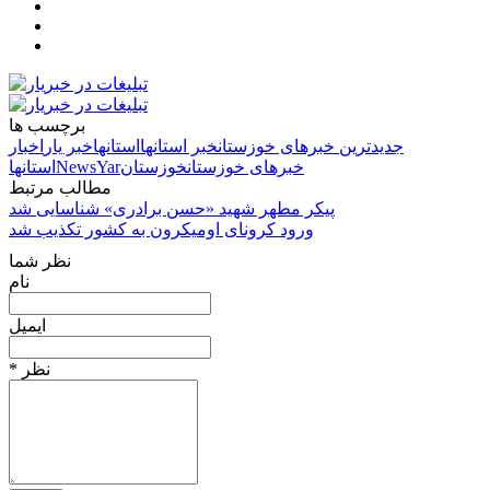
برچسب ها
جدیدترین خبرهای خوزستان
خبر استانها
استانها
خبر یار
اخبار
خبرهای خوزستان
خوزستان
NewsYar
استانها
مطالب مرتبط
پیکر مطهر شهید «حسن برادری» شناسایی شد
ورود کرونای اومیکرون به کشور تکذیب شد
نظر شما
نام
ایمیل
* نظر