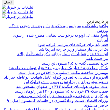
پر بازدید ترین
واکنش باشگاه پرسپولیس به حکم فیفا/ پرونده «رادو» در دادگاه
ورزش
پاسخ منفی تل آویو به درخواست نظامی مطرح شده از سوی
امارات
فضا باید برای حرکت‌های مردمی فراهم شود
یک ایرانی تبار دستیار وزیر خارجه آمریکا شد
انجام ۱۹ هزارعملیات توسط اورژانس کرمانشاه/آمار بالای
مزاحمت تلفنی
خرید تضمینی گندم به ۴.۵ میلیون تن رسید
یک گرم طلای ۱۸ عیار یک میلیون و ۲۱۰ هزار تومان معامله شد
مهمترین شاخصه مکتب «سلیمانی» اخلاص در عمل است
الجزیره از دستیابی به تصاویر گلوله عامل شهادت ابوعاقله خبر داد
دستور پوتین برای ورود ارتش روسیه به شرق اوکراین
علت سقوط هواپیمای جنگنده F۱۴ در اصفهان مشخص شد
قیمت سکه ۲۹ خرداد به ۱۵ میلیون و ۴۳۰ هزار تومان رسید
هر کاری برای توقف برنامه هسته‌ای ایران انجام می دهیم
وزرای اقتصاد، صمت و دادگستری در جلسات کمیسیون اصل ۹۰
حاضر می‌شوند
دردسرهای افشای رقم قرارداد گل‌محمدی/ آیا اختلافی وجود دارد؟