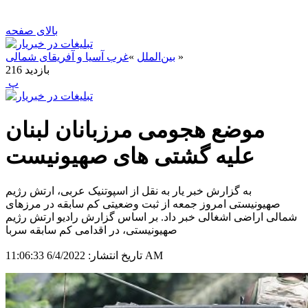
بالای صفحه
»
بین‌الملل
»
غرب آسیا و آفریقای شمالی
بازدید
216
‍ پ
موضع هجومی مرزبانان لبنان
علیه گشتی های صهیونیست
به گزارش خبر یار به نقل از اسپوتنیک عربی، ارتش رژیم
صهیونیستی امروز جمعه از ثبت وضعیتی کم سابقه در مرزهای
شمالی اراضی اشغالی خبر داد. بر اساس گزارش رادیو ارتش رژیم
صهیونیستی، در اقدامی کم سابقه سربا
6/4/2022 11:06:33 AM
تاریخ انتشار: