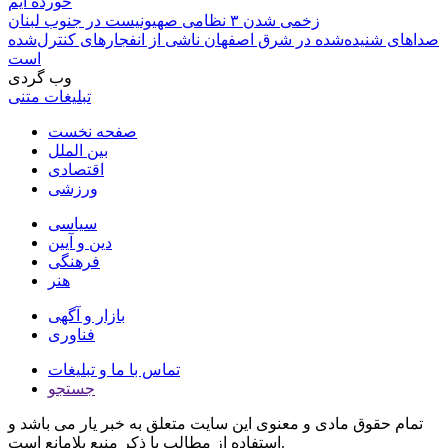
خورده ایم
زخمی شدن ۳ نظامی صهیونیست در جنوب لبنان
صداهای شنیده‌شده در شرق اصفهان ناشی از انفجارهای کنترل‌شده
است
وب گردی
تبلیغات متنی
صفحه نخست
بین الملل
اقتصادی
ورزشی
سیاسی
دین و آیین
فرهنگی
هنر
بازار و آگهی
فناوری
تماس با ما و تبلیغات
جستجو
تمام حقوق مادی و معنوی این سایت متعلق به خبر یار می باشد و
استفاده از مطالب با ذکر منبع بلامانع است.