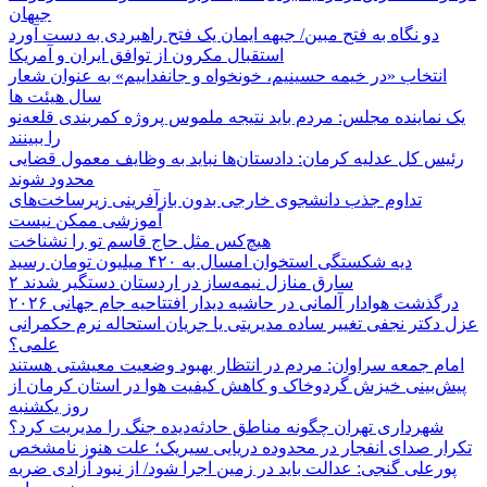
جیهان
دو نگاه به فتح مبین/ جبهه ایمان یک فتح راهبردی به دست آورد
استقبال مکرون از توافق ایران و آمریکا
انتخاب «در خیمه حسینیم، خونخواه و جانفداییم» به عنوان شعار
سال هیئت ها
یک نماینده مجلس: مردم باید نتیجه ملموس پروژه کمربندی قلعه‌نو
را ببینند
رئیس کل عدلیه کرمان: دادستان‌ها نباید به وظایف معمول قضایی
محدود شوند
تداوم جذب دانشجوی خارجی بدون بازآفرینی زیرساخت‌های
آموزشی ممکن نیست
هیچ‌کس مثل حاج قاسم تو را نشناخت
دیه شکستگی استخوان امسال به ۴۲۰ میلیون تومان رسید
۲ سارق منازل نیمه‌ساز در اردستان دستگیر شدند
درگذشت هوادار آلمانی در حاشیه دیدار افتتاحیه جام جهانی ۲۰۲۶
عزل دکتر نجفی تغییر ساده مدیریتی یا جریان استحاله نرم حکمرانی
علمی؟
امام جمعه سراوان: مردم در انتظار بهبود وضعیت معیشتی هستند
پیش‌بینی خیزش گردوخاک و کاهش کیفیت هوا در استان کرمان از
روز یکشنبه
شهرداری تهران چگونه مناطق حادثه‌دیده جنگ را مدیریت کرد؟
تکرار صدای انفجار در محدوده دریایی سیریک؛ علت هنوز نامشخص
پورعلی گنجی: عدالت باید در زمین اجرا شود/ از نبود آزادی ضربه