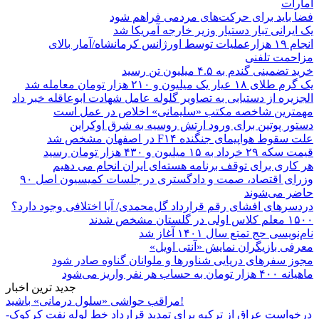
امارات
فضا باید برای حرکت‌های مردمی فراهم شود
یک ایرانی تبار دستیار وزیر خارجه آمریکا شد
انجام ۱۹ هزارعملیات توسط اورژانس کرمانشاه/آمار بالای
مزاحمت تلفنی
خرید تضمینی گندم به ۴.۵ میلیون تن رسید
یک گرم طلای ۱۸ عیار یک میلیون و ۲۱۰ هزار تومان معامله شد
الجزیره از دستیابی به تصاویر گلوله عامل شهادت ابوعاقله خبر داد
مهمترین شاخصه مکتب «سلیمانی» اخلاص در عمل است
دستور پوتین برای ورود ارتش روسیه به شرق اوکراین
علت سقوط هواپیمای جنگنده F۱۴ در اصفهان مشخص شد
قیمت سکه ۲۹ خرداد به ۱۵ میلیون و ۴۳۰ هزار تومان رسید
هر کاری برای توقف برنامه هسته‌ای ایران انجام می دهیم
وزرای اقتصاد، صمت و دادگستری در جلسات کمیسیون اصل ۹۰
حاضر می‌شوند
دردسرهای افشای رقم قرارداد گل‌محمدی/ آیا اختلافی وجود دارد؟
۱۵۰۰ معلم کلاس اولی در گلستان مشخص شدند
نام‌نویسی حج تمتع سال ۱۴۰۱ آغاز شد
معرفی بازیگران نمایش «آنتی اویل»
مجوز سفرهای دریایی شناورها و ملوانان گناوه صادر شود
ماهیانه ۴۰۰ هزار تومان به حساب هر نفر واریز می‌شود
جدید ترین اخبار
مراقب حواشی «سلول درمانی» باشید!
درخواست عراق از ترکیه برای تمدید قرارداد خط لوله نفت کرکوک-