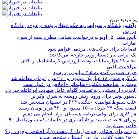
پر بازدید ترین
واکنش باشگاه پرسپولیس به حکم فیفا/ پرونده «رادو» در دادگاه
ورزش
پاسخ منفی تل آویو به درخواست نظامی مطرح شده از سوی
امارات
فضا باید برای حرکت‌های مردمی فراهم شود
یک ایرانی تبار دستیار وزیر خارجه آمریکا شد
انجام ۱۹ هزارعملیات توسط اورژانس کرمانشاه/آمار بالای
مزاحمت تلفنی
خرید تضمینی گندم به ۴.۵ میلیون تن رسید
یک گرم طلای ۱۸ عیار یک میلیون و ۲۱۰ هزار تومان معامله شد
مهمترین شاخصه مکتب «سلیمانی» اخلاص در عمل است
الجزیره از دستیابی به تصاویر گلوله عامل شهادت ابوعاقله خبر داد
دستور پوتین برای ورود ارتش روسیه به شرق اوکراین
علت سقوط هواپیمای جنگنده F۱۴ در اصفهان مشخص شد
قیمت سکه ۲۹ خرداد به ۱۵ میلیون و ۴۳۰ هزار تومان رسید
هر کاری برای توقف برنامه هسته‌ای ایران انجام می دهیم
وزرای اقتصاد، صمت و دادگستری در جلسات کمیسیون اصل ۹۰
حاضر می‌شوند
دردسرهای افشای رقم قرارداد گل‌محمدی/ آیا اختلافی وجود دارد؟
۱۵۰۰ معلم کلاس اولی در گلستان مشخص شدند