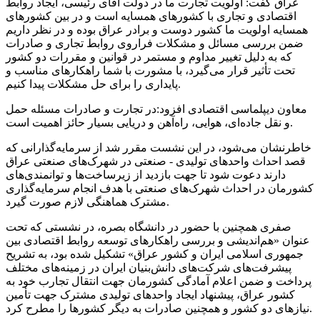
عراق گفت: اولویت تجارت ما در دولت آقای رئیسی، ایجاد روابط
اقتصادی و تجاری با کشورهای همسایه است و در بین کشورهای
همسایه اولویت ما کشور دوست و برادر عراق بوده و در نظر داریم
ضمن بررسی مسائل و مشکلات فراروی روابط تجاری و صادرات
که به دلیل تغییر مداوم و مستمر در قوانین و مقررات دو کشور
تحت تأثیر قرار می‌گیرد، با مشورت با شما راهکارهای مناسب و
پایداری را برای حل مشکلات پیدا کنیم.
معاون دیپلماسی اقتصادی افزود:در تجارت و صادرات مسئله حمل
و نقل جاده‌ای، هوایی، راه‌آهن و دریایی بسیار حائز اهمیت است.
خاطرنشان می‌شود، در این نشست مقرر شد از سرمایه‌گذارانی که
قصد احداث واحدهای تولیدی - صنعتی در شهرک‌های صنعتی عراق
دارند دعوت شود تا جهت بازدید از زیرساخت‌ها و توانمندی‌های
کشورمان در احداث شهرک‌های صنعتی با هدف انجام سرمایه‌گذاری
مشترک هماهنگی لازم صورت گیرد.
صفری همچنین با حضور در دانشگاه بصره، در نشستی که تحت
عنوان «هم‌اندیشی و بررسی راهکارهای توسعه روابط اقتصادی بین
جمهوری اسلامی ایران و کشور عراق» تشکیل شده بود، به تشریح
پیشرفت‌های شرکت‌های دانش‌بنیان ایران در زمینه‌های مختلف
پرداخت و ضمن اعلام آمادگی کشورمان جهت انتقال تجارب خود به
کشور عراق، پیشنهاد ایجاد واحدهای تولیدی مشترک جهت تأمین
نیازهای دو کشور و همچنین صادرات به دیگر کشورها را مطرح کرد.