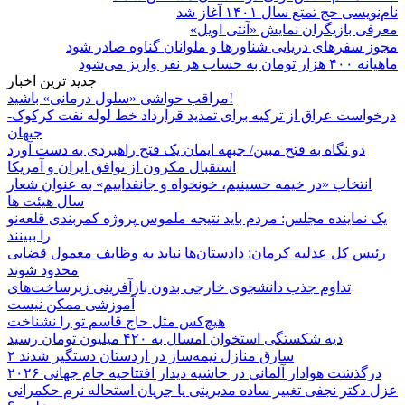
نام‌نویسی حج تمتع سال ۱۴۰۱ آغاز شد
معرفی بازیگران نمایش «آنتی اویل»
مجوز سفرهای دریایی شناورها و ملوانان گناوه صادر شود
ماهیانه ۴۰۰ هزار تومان به حساب هر نفر واریز می‌شود
جدید ترین اخبار
مراقب حواشی «سلول درمانی» باشید!
درخواست عراق از ترکیه برای تمدید قرارداد خط لوله نفت کرکوک-
جیهان
دو نگاه به فتح مبین/ جبهه ایمان یک فتح راهبردی به دست آورد
استقبال مکرون از توافق ایران و آمریکا
انتخاب «در خیمه حسینیم، خونخواه و جانفداییم» به عنوان شعار
سال هیئت ها
یک نماینده مجلس: مردم باید نتیجه ملموس پروژه کمربندی قلعه‌نو
را ببینند
رئیس کل عدلیه کرمان: دادستان‌ها نباید به وظایف معمول قضایی
محدود شوند
تداوم جذب دانشجوی خارجی بدون بازآفرینی زیرساخت‌های
آموزشی ممکن نیست
هیچ‌کس مثل حاج قاسم تو را نشناخت
دیه شکستگی استخوان امسال به ۴۲۰ میلیون تومان رسید
۲ سارق منازل نیمه‌ساز در اردستان دستگیر شدند
درگذشت هوادار آلمانی در حاشیه دیدار افتتاحیه جام جهانی ۲۰۲۶
عزل دکتر نجفی تغییر ساده مدیریتی یا جریان استحاله نرم حکمرانی