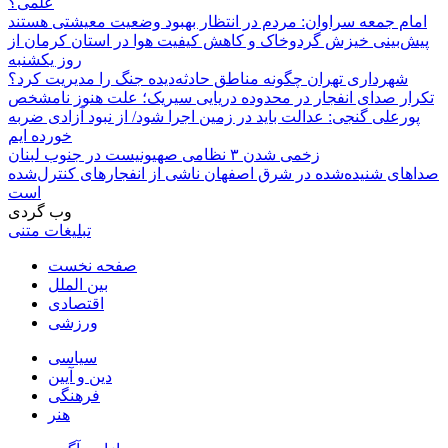
علمی؟
امام جمعه سراوان: مردم در انتظار بهبود وضعیت معیشتی هستند
پیش‌بینی خیزش گردوخاک و کاهش کیفیت هوا در استان کرمان از
روز یکشنبه
شهرداری تهران چگونه مناطق حادثه‌دیده جنگ را مدیریت کرد؟
تکرار صدای انفجار در محدوده دریایی سیریک؛ علت هنوز نامشخص
پورعلی گنجی: عدالت باید در زمین اجرا شود/ از نبود آزادی ضربه
خورده ایم
زخمی شدن ۳ نظامی صهیونیست در جنوب لبنان
صداهای شنیده‌شده در شرق اصفهان ناشی از انفجارهای کنترل‌شده
است
وب گردی
تبلیغات متنی
صفحه نخست
بین الملل
اقتصادی
ورزشی
سیاسی
دین و آیین
فرهنگی
هنر