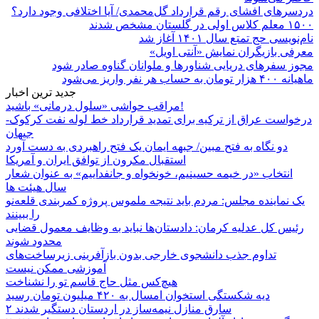
دردسرهای افشای رقم قرارداد گل‌محمدی/ آیا اختلافی وجود دارد؟
۱۵۰۰ معلم کلاس اولی در گلستان مشخص شدند
نام‌نویسی حج تمتع سال ۱۴۰۱ آغاز شد
معرفی بازیگران نمایش «آنتی اویل»
مجوز سفرهای دریایی شناورها و ملوانان گناوه صادر شود
ماهیانه ۴۰۰ هزار تومان به حساب هر نفر واریز می‌شود
جدید ترین اخبار
مراقب حواشی «سلول درمانی» باشید!
درخواست عراق از ترکیه برای تمدید قرارداد خط لوله نفت کرکوک-
جیهان
دو نگاه به فتح مبین/ جبهه ایمان یک فتح راهبردی به دست آورد
استقبال مکرون از توافق ایران و آمریکا
انتخاب «در خیمه حسینیم، خونخواه و جانفداییم» به عنوان شعار
سال هیئت ها
یک نماینده مجلس: مردم باید نتیجه ملموس پروژه کمربندی قلعه‌نو
را ببینند
رئیس کل عدلیه کرمان: دادستان‌ها نباید به وظایف معمول قضایی
محدود شوند
تداوم جذب دانشجوی خارجی بدون بازآفرینی زیرساخت‌های
آموزشی ممکن نیست
هیچ‌کس مثل حاج قاسم تو را نشناخت
دیه شکستگی استخوان امسال به ۴۲۰ میلیون تومان رسید
۲ سارق منازل نیمه‌ساز در اردستان دستگیر شدند