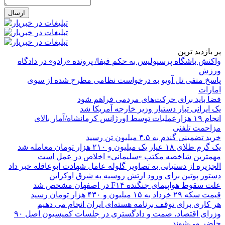
پر بازدید ترین
واکنش باشگاه پرسپولیس به حکم فیفا/ پرونده «رادو» در دادگاه
ورزش
پاسخ منفی تل آویو به درخواست نظامی مطرح شده از سوی
امارات
فضا باید برای حرکت‌های مردمی فراهم شود
یک ایرانی تبار دستیار وزیر خارجه آمریکا شد
انجام ۱۹ هزارعملیات توسط اورژانس کرمانشاه/آمار بالای
مزاحمت تلفنی
خرید تضمینی گندم به ۴.۵ میلیون تن رسید
یک گرم طلای ۱۸ عیار یک میلیون و ۲۱۰ هزار تومان معامله شد
مهمترین شاخصه مکتب «سلیمانی» اخلاص در عمل است
الجزیره از دستیابی به تصاویر گلوله عامل شهادت ابوعاقله خبر داد
دستور پوتین برای ورود ارتش روسیه به شرق اوکراین
علت سقوط هواپیمای جنگنده F۱۴ در اصفهان مشخص شد
قیمت سکه ۲۹ خرداد به ۱۵ میلیون و ۴۳۰ هزار تومان رسید
هر کاری برای توقف برنامه هسته‌ای ایران انجام می دهیم
وزرای اقتصاد، صمت و دادگستری در جلسات کمیسیون اصل ۹۰
حاضر می‌شوند