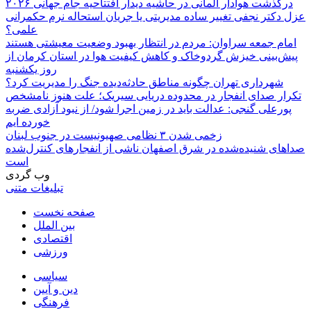
درگذشت هوادار آلمانی در حاشیه دیدار افتتاحیه جام جهانی ۲۰۲۶
عزل دکتر نجفی تغییر ساده مدیریتی یا جریان استحاله نرم حکمرانی
علمی؟
امام جمعه سراوان: مردم در انتظار بهبود وضعیت معیشتی هستند
پیش‌بینی خیزش گردوخاک و کاهش کیفیت هوا در استان کرمان از
روز یکشنبه
شهرداری تهران چگونه مناطق حادثه‌دیده جنگ را مدیریت کرد؟
تکرار صدای انفجار در محدوده دریایی سیریک؛ علت هنوز نامشخص
پورعلی گنجی: عدالت باید در زمین اجرا شود/ از نبود آزادی ضربه
خورده ایم
زخمی شدن ۳ نظامی صهیونیست در جنوب لبنان
صداهای شنیده‌شده در شرق اصفهان ناشی از انفجارهای کنترل‌شده
است
وب گردی
تبلیغات متنی
صفحه نخست
بین الملل
اقتصادی
ورزشی
سیاسی
دین و آیین
فرهنگی