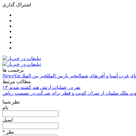
اشتراک گذاری
برچسب ها
ای غرب آسیا و آفریقای شمالی
خبر یار
بین الملل
خبر بین الملل
NewsYar
مطالب مرتبط
۱۳ نفر در عملیات ارتش هند کشته شدند
ت ملک سلمان از سران کویت و قطر برای شرکت در نشست ریاض
نظر شما
نام
ایمیل
* نظر