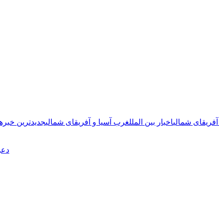
فریقای شمالی
اخبار بین الملل
غرب آسیا و آفریقای شمالی
جدیدترین خبره
دعو