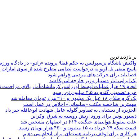
پر بازدید ترین
واکنش باشگاه پرسپولیس به حکم فیفا/ پرونده «رادو» در دادگاه ورز
پاسخ منفی تل آویو به درخواست نظامی مطرح شده از سوی امارات
فضا باید برای حرکت‌های مردمی فراهم شود
یک ایرانی تبار دستیار وزیر خارجه آمریکا شد
انجام ۱۹ هزارعملیات توسط اورژانس کرمانشاه/آمار بالای مزاحمت تلفنی
خرید تضمینی گندم به ۴.۵ میلیون تن رسید
یک گرم طلای ۱۸ عیار یک میلیون و ۲۱۰ هزار تومان معامله شد
مهمترین شاخصه مکتب «سلیمانی» اخلاص در عمل است
الجزیره از دستیابی به تصاویر گلوله عامل شهادت ابوعاقله خبر داد
دستور پوتین برای ورود ارتش روسیه به شرق اوکراین
علت سقوط هواپیمای جنگنده F۱۴ در اصفهان مشخص شد
قیمت سکه ۲۹ خرداد به ۱۵ میلیون و ۴۳۰ هزار تومان رسید
هر کاری برای توقف برنامه هسته‌ای ایران انجام می دهیم