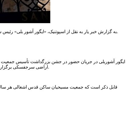
به گزارش خبر یار به نقل از اسپوتنیک، «ایگور آشور بلی» رئیس شورای جمعیت فلسطینیان ارتدکس موسوم به ایبو روز جمعه از افتتاح قریب الوقوع موزه روسیه در اراضی مسیحیان قدس اشغالی خبر داد.
اراضی سرجفسکی برگزار می‌شود. آرشیوهای تاریخی و مدرسه الاحد مرمت و آماده به کار شده است. همچنین کتابخانه جدیدی هم برای فلسطینیان ساخته شده است.
قابل ذکر است که جمعیت مسیحیان ساکن قدس اشغالی هر ساله م