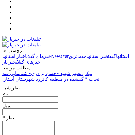
برچسب ها
استانها
گیلان
خبر استانها
جدیدترین
NewsYar
خبرهای گیلان
اخبار استانها
خبرهای گیلان
خبر یار
مطالب مرتبط
پیکر مطهر شهید «حسن برادری» شناسایی شد
نجات ۴ گمشده در منطقه کانرود شهرستان آستارا
نظر شما
نام
ایمیل
* نظر