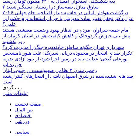
دیه شکستگی استخوان امسال به ۴۲۰ میلیون تومان رسید
۲ سارق منازل نیمه‌ساز در اردستان دستگیر شدند
درگذشت هوادار آلمانی در حاشیه دیدار افتتاحیه جام جهانی ۲۰۲۶
عزل دکتر نجفی تغییر ساده مدیریتی یا جریان استحاله نرم حکمرانی
علمی؟
امام جمعه سراوان: مردم در انتظار بهبود وضعیت معیشتی هستند
پیش‌بینی خیزش گردوخاک و کاهش کیفیت هوا در استان کرمان از
روز یکشنبه
شهرداری تهران چگونه مناطق حادثه‌دیده جنگ را مدیریت کرد؟
تکرار صدای انفجار در محدوده دریایی سیریک؛ علت هنوز نامشخص
پورعلی گنجی: عدالت باید در زمین اجرا شود/ از نبود آزادی ضربه
خورده ایم
زخمی شدن ۳ نظامی صهیونیست در جنوب لبنان
صداهای شنیده‌شده در شرق اصفهان ناشی از انفجارهای کنترل‌شده
است
وب گردی
تبلیغات متنی
صفحه نخست
بین الملل
اقتصادی
ورزشی
سیاسی