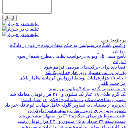
پر بازدید ترین
واکنش باشگاه پرسپولیس به حکم فیفا/ پرونده «رادو» در دادگاه
ورزش
پاسخ منفی تل آویو به درخواست نظامی مطرح شده از سوی
امارات
فضا باید برای حرکت‌های مردمی فراهم شود
یک ایرانی تبار دستیار وزیر خارجه آمریکا شد
انجام ۱۹ هزارعملیات توسط اورژانس کرمانشاه/آمار بالای
مزاحمت تلفنی
خرید تضمینی گندم به ۴.۵ میلیون تن رسید
یک گرم طلای ۱۸ عیار یک میلیون و ۲۱۰ هزار تومان معامله شد
مهمترین شاخصه مکتب «سلیمانی» اخلاص در عمل است
الجزیره از دستیابی به تصاویر گلوله عامل شهادت ابوعاقله خبر داد
دستور پوتین برای ورود ارتش روسیه به شرق اوکراین
علت سقوط هواپیمای جنگنده F۱۴ در اصفهان مشخص شد
قیمت سکه ۲۹ خرداد به ۱۵ میلیون و ۴۳۰ هزار تومان رسید
هر کاری برای توقف برنامه هسته‌ای ایران انجام می دهیم