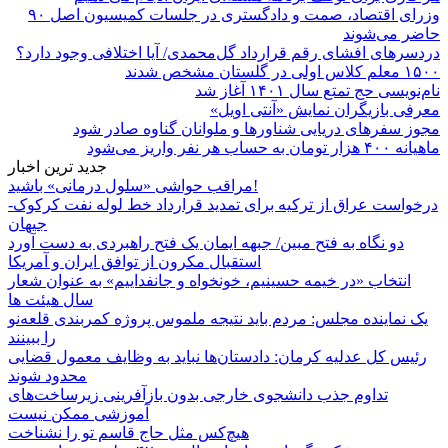
وزرای اقتصاد، صمت و دادگستری در جلسات کمیسیون اصل ۹۰
حاضر می‌شوند
دردسرهای افشای رقم قرارداد گل‌محمدی/ آیا اختلافی وجود دارد؟
۱۵۰۰ معلم کلاس اولی در گلستان مشخص شدند
نام‌نویسی حج تمتع سال ۱۴۰۱ آغاز شد
معرفی بازیگران نمایش «آنتی اویل»
مجوز سفرهای دریایی شناورها و ملوانان گناوه صادر شود
ماهیانه ۴۰۰ هزار تومان به حساب هر نفر واریز می‌شود
جدید ترین اخبار
مراقب حواشی «سلول درمانی» باشید!
درخواست عراق از ترکیه برای تمدید قرارداد خط لوله نفت کرکوک-
جیهان
دو نگاه به فتح مبین/ جبهه ایمان یک فتح راهبردی به دست آورد
استقبال مکرون از توافق ایران و آمریکا
انتخاب «در خیمه حسینیم، خونخواه و جانفداییم» به عنوان شعار
سال هیئت ها
یک نماینده مجلس: مردم باید نتیجه ملموس پروژه کمربندی قلعه‌نو
را ببینند
رئیس کل عدلیه کرمان: دادستان‌ها نباید به وظایف معمول قضایی
محدود شوند
تداوم جذب دانشجوی خارجی بدون بازآفرینی زیرساخت‌های
آموزشی ممکن نیست
هیچ‌کس مثل حاج قاسم تو را نشناخت