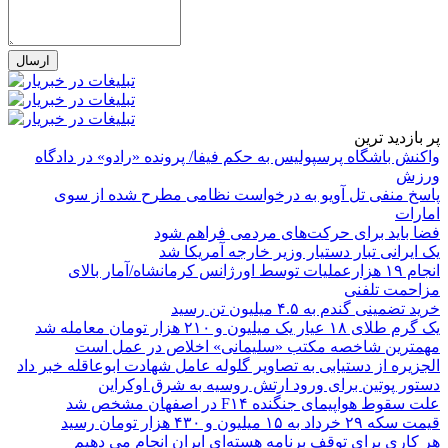
پر بازدید ترین
واکنش باشگاه پرسپولیس به حکم فیفا/ پرونده «رادو» در دادگاه
ورزش
پاسخ منفی تل آویو به درخواست نظامی مطرح شده از سوی
امارات
فضا باید برای حرکت‌های مردمی فراهم شود
یک ایرانی تبار دستیار وزیر خارجه آمریکا شد
انجام ۱۹ هزارعملیات توسط اورژانس کرمانشاه/آمار بالای
مزاحمت تلفنی
خرید تضمینی گندم به ۴.۵ میلیون تن رسید
یک گرم طلای ۱۸ عیار یک میلیون و ۲۱۰ هزار تومان معامله شد
مهمترین شاخصه مکتب «سلیمانی» اخلاص در عمل است
الجزیره از دستیابی به تصاویر گلوله عامل شهادت ابوعاقله خبر داد
دستور پوتین برای ورود ارتش روسیه به شرق اوکراین
علت سقوط هواپیمای جنگنده F۱۴ در اصفهان مشخص شد
قیمت سکه ۲۹ خرداد به ۱۵ میلیون و ۴۳۰ هزار تومان رسید
هر کاری برای توقف برنامه هسته‌ای ایران انجام می دهیم