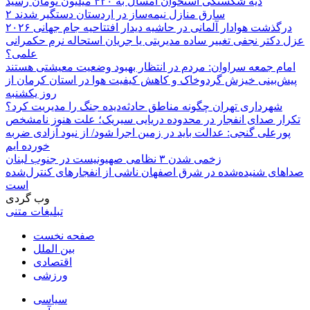
دیه شکستگی استخوان امسال به ۴۲۰ میلیون تومان رسید
۲ سارق منازل نیمه‌ساز در اردستان دستگیر شدند
درگذشت هوادار آلمانی در حاشیه دیدار افتتاحیه جام جهانی ۲۰۲۶
عزل دکتر نجفی تغییر ساده مدیریتی یا جریان استحاله نرم حکمرانی
علمی؟
امام جمعه سراوان: مردم در انتظار بهبود وضعیت معیشتی هستند
پیش‌بینی خیزش گردوخاک و کاهش کیفیت هوا در استان کرمان از
روز یکشنبه
شهرداری تهران چگونه مناطق حادثه‌دیده جنگ را مدیریت کرد؟
تکرار صدای انفجار در محدوده دریایی سیریک؛ علت هنوز نامشخص
پورعلی گنجی: عدالت باید در زمین اجرا شود/ از نبود آزادی ضربه
خورده ایم
زخمی شدن ۳ نظامی صهیونیست در جنوب لبنان
صداهای شنیده‌شده در شرق اصفهان ناشی از انفجارهای کنترل‌شده
است
وب گردی
تبلیغات متنی
صفحه نخست
بین الملل
اقتصادی
ورزشی
سیاسی