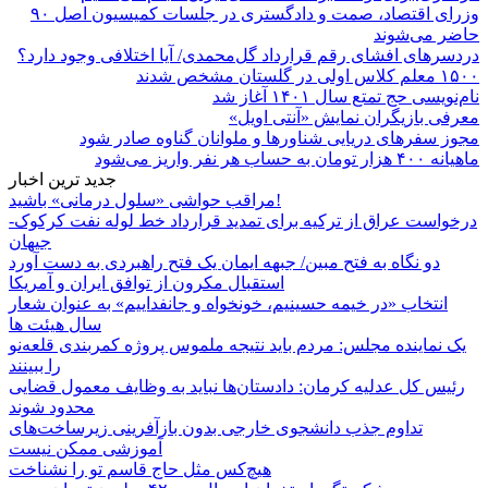
وزرای اقتصاد، صمت و دادگستری در جلسات کمیسیون اصل ۹۰
حاضر می‌شوند
دردسرهای افشای رقم قرارداد گل‌محمدی/ آیا اختلافی وجود دارد؟
۱۵۰۰ معلم کلاس اولی در گلستان مشخص شدند
نام‌نویسی حج تمتع سال ۱۴۰۱ آغاز شد
معرفی بازیگران نمایش «آنتی اویل»
مجوز سفرهای دریایی شناورها و ملوانان گناوه صادر شود
ماهیانه ۴۰۰ هزار تومان به حساب هر نفر واریز می‌شود
جدید ترین اخبار
مراقب حواشی «سلول درمانی» باشید!
درخواست عراق از ترکیه برای تمدید قرارداد خط لوله نفت کرکوک-
جیهان
دو نگاه به فتح مبین/ جبهه ایمان یک فتح راهبردی به دست آورد
استقبال مکرون از توافق ایران و آمریکا
انتخاب «در خیمه حسینیم، خونخواه و جانفداییم» به عنوان شعار
سال هیئت ها
یک نماینده مجلس: مردم باید نتیجه ملموس پروژه کمربندی قلعه‌نو
را ببینند
رئیس کل عدلیه کرمان: دادستان‌ها نباید به وظایف معمول قضایی
محدود شوند
تداوم جذب دانشجوی خارجی بدون بازآفرینی زیرساخت‌های
آموزشی ممکن نیست
هیچ‌کس مثل حاج قاسم تو را نشناخت